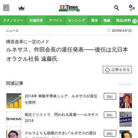
テクノロジー
先端技術
デバイス
センシング
通信
無線
部品/材料
ニュース
2015年4月1日
構造改革に一定のメド
ルネサス、作田会長の退任発表――後任は元日本
オラクル社長 遠藤氏
記事を見る
関連記事
6 Articles
2014年 車載半導体シェア、ルネサスが首位
読む
を維持
相次ぐリストラ、問われる真価――ルネサス
読む
2014
クルマよりも規模の大きい“ルネサスの屋台
読む