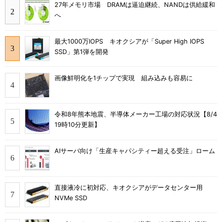
27年メモリ市場 DRAMは逼迫継続、NANDは供給緩和
へ
最大1000万IOPS キオクシアが「Super High IOPS
SSD」第1弾を開発
画像鮮明化を1チップで実現 組み込みも容易に
令和8年熊本地震、半導体メーカー工場の対応状況【8/4
19時10分更新】
AIサーバ向け「生産キャパシティー超える受注」ローム
直接液冷に初対応、キオクシアがデータセンター用
NVMe SSD