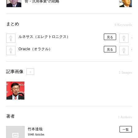
骨・汎用事業”の戦略
まとめ
6 Keywords
ルネサス（エレクトロニクス）
就
見る
Oracle（オラクル）
構
見る
記事画像
＋
1 Images
1
著者
1 Authors
竹本達哉
一覧
1048 Articles