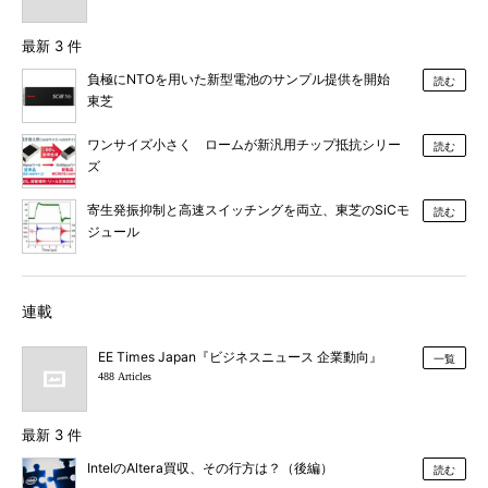
最新 3 件
負極にNTOを用いた新型電池のサンプル提供を開始
読む
東芝
ワンサイズ小さく ロームが新汎用チップ抵抗シリー
読む
ズ
寄生発振抑制と高速スイッチングを両立、東芝のSiCモ
読む
ジュール
連載
EE Times Japan『ビジネスニュース 企業動向』
一覧
488 Articles
最新 3 件
IntelのAltera買収、その行方は？（後編）
読む