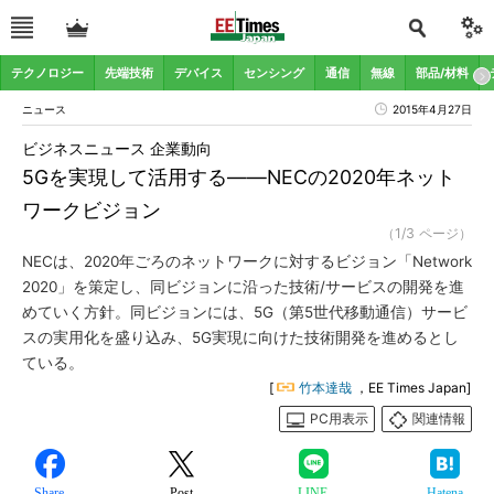
テクノロジー
先端技術
デバイス
センシング
通信
無線
部品/材料
ニュース
2015年4月27日
ビジネスニュース 企業動向
5Gを実現して活用する――NECの2020年ネット
ワークビジョン
（1/3 ページ）
NECは、2020年ごろのネットワークに対するビジョン「Network
2020」を策定し、同ビジョンに沿った技術/サービスの開発を進
めていく方針。同ビジョンには、5G（第5世代移動通信）サービ
スの実用化を盛り込み、5G実現に向けた技術開発を進めるとし
ている。
[
竹本達哉
，EE Times Japan]
PC用表示
関連情報
Share
Post
LINE
Hatena