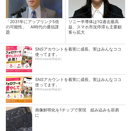
「2031年にアップリンク5倍
ソニー半導体は1Q過去最高
の可能性」 AI時代の通信課
益、スマホ市況停滞も主要顧
題
客ら拡大
SNSアカウントを着実に成長。実はみんなココ
使ってます。
PR(Dreaw合同会社)
SNSアカウントを着実に成長。実はみんなココ
使ってます。
PR(Dreaw合同会社)
画像鮮明化を1チップで実現 組み込みも容易
に