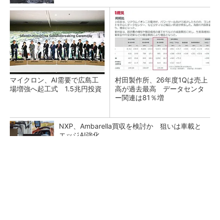
マイクロン、AI需要で広島工
村田製作所、26年度1Qは売上
場増強へ起工式 1.5兆円投資
高が過去最高 データセンタ
ー関連は81％増
NXP、Ambarella買収を検討か 狙いは車載と
エッジAI強化
TSMCが日本に期待するもの グローバル戦略
での役割を日本法人社長に聞く