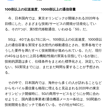
100倍以上の伝送速度、1000倍以上の通信容量
今、日本国内では、東京オリンピックが開催される2020年を
目標にした、さまざまな技術/サービスの開発が活発化してい
る。その1つが、第5世代移動通信、いわゆる「5G」だ。
5Gは、4GであるLTEに比べ、100倍以上の伝送速度、1000倍以
上の通信容量を実現する次世代の移動通信とされ、世界各地でそ
うした要件を満たすべく技術開発が進められている。ただ、現行
の4Gをはるかに上回る機能/性能の実装を目指しているが故に、
技術的課題は多く、仕様条件をまとめた標準化さえ、決定してい
ない。5G実現までには、まだまだ時間を要することが予想され
る。
その中で、日本国内では、海外から多くの人が訪れることなど
からモバイル通信量も格段に増えると見込まれる2020年の東京
オリンピック開催時に、5Gの商用サービスをどうにか間に合わ
せようと、国内通信事業者/通信機器メーカー各社は、5G関連の
技術開発を急ピッチで進めている。その1社がNECだ。