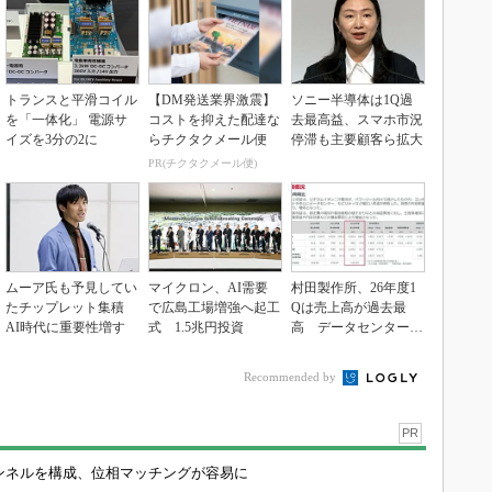
トランスと平滑コイル
【DM発送業界激震】
ソニー半導体は1Q過
を「一体化」 電源サ
コストを抑えた配達な
去最高益、スマホ市況
イズを3分の2に
らチクタクメール便
停滞も主要顧客ら拡大
PR(チクタクメール便)
ムーア氏も予見してい
マイクロン、AI需要
村田製作所、26年度1
たチップレット集積
で広島工場増強へ起工
Qは売上高が過去最
AI時代に重要性増す
式 1.5兆円投資
高 データセンター関
連は81％増
Recommended by
PR
チャンネルを構成、位相マッチングが容易に