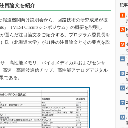
術を知る
注目論文を紹介
記事
エンジニア”が仕掛けた社内
念の180日
された報道機関向け説明会から、回路技術の研究成果が披
ションは日本を救うのか
ircuits」（VLSI Circuitsシンポジウム）の概要を説明し
IoT通信
会が選んだ注目論文をご紹介する。プログラム委員長を
）氏（北海道大学）が11件の注目論文とその要点を説
ナリスト「未来展望」
愛されないエンジニア」の
行動論
サ、高性能メモリ、バイオメディカルおよびセンサ
、高速・高周波通信チップ、高性能アナログデジタル
成果である。