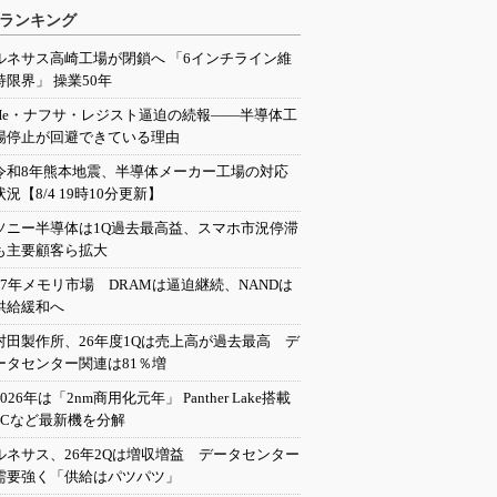
ランキング
ルネサス高崎工場が閉鎖へ 「6インチライン維
持限界」 操業50年
He・ナフサ・レジスト逼迫の続報――半導体工
場停止が回避できている理由
令和8年熊本地震、半導体メーカー工場の対応
状況【8/4 19時10分更新】
ソニー半導体は1Q過去最高益、スマホ市況停滞
も主要顧客ら拡大
27年メモリ市場 DRAMは逼迫継続、NANDは
供給緩和へ
村田製作所、26年度1Qは売上高が過去最高 デ
ータセンター関連は81％増
2026年は「2nm商用化元年」 Panther Lake搭載
PCなど最新機を分解
ルネサス、26年2Qは増収増益 データセンター
需要強く「供給はパツパツ」