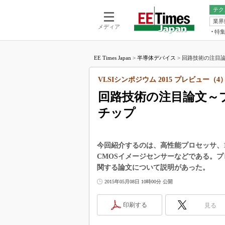
テク
業界
電池／エネル
ア
メディア
特
メ
福田昭の
LS
EE Times Japan
>
半導体デバイス
>
回路技術の注目論
福田昭の
マ
湯之上隆
VLSIシンポジウム 2015 プレビュー（4
FP
大山聡の
回路技術の注目論文～
大原雄介
チップ
ック
リタイア
学漂流記
今回紹介するのは、高性能プロセッサ、16n
世界を「
CMOSイメージセンサーなどである。プロセ
関する論文について説明があった。
踊るバズワ
Buzzwo
2015年05月08日 10時00分 公開
この10
で起こる
印刷する
見る
製品分解