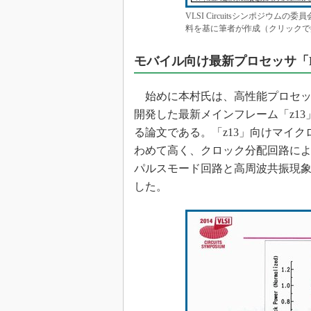
VLSI Circuitsシンポジウムの
料を基に筆者が作成（クリックで
モバイル向け最新プロセッサ「Bro
始めに本村氏は、高性能プロセッサ
開発した最新メインフレーム「z1
る論文である。「z13」向けマイクロ
わめて高く、クロック分配回路によ
パルスモード回路と高周波共振現
した。