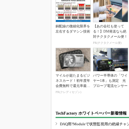
銅配線の微細化限界を
【あの会社も使って
左右するダマシン技術
る！】DM発送なら絶
対チクタクメール便！
PR(チクタクメール便)
マイルが超たまるビジ
パワー半導体の「ワイ
ネスカード！初年度年
ヤー1本」も測定 光
会費無料で還元率最大
プローブ電流センサー
1.125%
PR(クレディセゾン)
TechFactory ホワイトペーパー新着情報
DAQ用?Moduleで状態監視用の絶縁