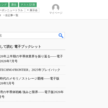
シング
通信
テスト/計測
ーボンニュートラル
展示会
マイページ
全記事一覧
l
ンピューティング
して読む 電子ブックレット
IER
026年上半期の半導体業界を振り返る――電子
2026年7月号
TECHNO-FRONTIER」2025年プレイバック
I時代のメモリ／ストレージ覇権――電子版
026年5月号
湾の半導体戦略 強みと限界――電子版2026年
月号