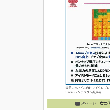
最新のモバイル向けマイクロプロセッサ
Circuitsシンポジウム委員会
次ページ
次世
→