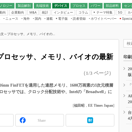
ノロジー
製品解剖
先端技術
デバイス
プロセス
パワー
部品材料
セン
動向
企業動向
統計
インタビュー
コラム
テーマ特集
カ
M&A
5G
ギー
ナログ
無線
集
ニュース
海外
国内
連載
電子版
読者登録
ホワイトペーパー
Specia
フィジカルAI
IoT・エッジコ
モリ
EXPO
Microchip情報
ストレージ通信
EE Times Japan×EDN Japan統合電
エッジAI
子版
I
SEMICON Japan
文～プロセッサ、メモリ、バイオの...
デバイス通信
パワーエレクトロニクス
電子ブックレット
イコン
CEATEC
のナノフォーカス
）
半導体後工程
GA
EdgeTech＋
業界スコープ
プロセッサ、メモリ、バイオの最新
読者調査（EE Times Research）
印刷
TECHNO-FRONT
のエレ・組み込みプレイバ
カーボンニュートラル
2
人とくるま展
（1/3 ページ）
版
IoT
直前エンジニアの社会人大
電源設計（EDN Japan）
m FinFETを適用した連想メモリ、1600万画素の3次元積層
「
数字」で回してみよう
ッサでは、クロック分配技術や、Intelの「Broadwell」に
エレクトロニクス入門（EDN
A
Japan）
ード ～Behind the
2
rd
[
福田昭
，
EE Times Japan
]
年で起こったこと、次の10年
台
こと
4
Share
で探るアジアの新トレンド