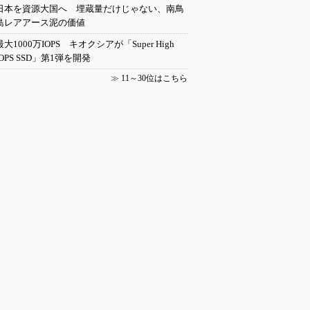
日本を資源大国へ 埋蔵量だけじゃない、南鳥
島レアアース泥の価値
最大1000万IOPS キオクシアが「Super High
IOPS SSD」第1弾を開発
≫
11～30位はこちら