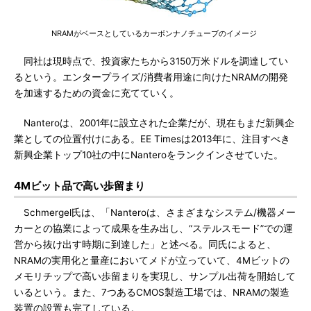
NRAMがベースとしているカーボンナノチューブのイメージ
同社は現時点で、投資家たちから3150万米ドルを調達してい
るという。エンタープライズ/消費者用途に向けたNRAMの開発
を加速するための資金に充てていく。
Nanteroは、2001年に設立された企業だが、現在もまだ新興企
業としての位置付けにある。EE Timesは2013年に、注目すべき
新興企業トップ10社の中にNanteroをランクインさせていた。
4Mビット品で高い歩留まり
Schmergel氏は、「Nanteroは、さまざまなシステム/機器メー
カーとの協業によって成果を生み出し、“ステルスモード”での運
営から抜け出す時期に到達した」と述べる。同氏によると、
NRAMの実用化と量産においてメドが立っていて、4Mビットの
メモリチップで高い歩留まりを実現し、サンプル出荷を開始して
いるという。また、7つあるCMOS製造工場では、NRAMの製造
装置の設置も完了している。