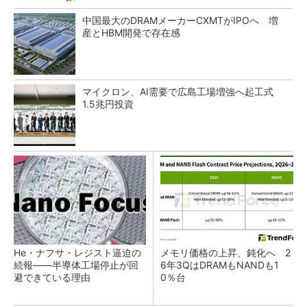
中国最大のDRAMメーカーCXMTがIPOへ 増
産とHBM開発で存在感
マイクロン、AI需要で広島工場増強へ起工式
1.5兆円投資
He・ナフサ・レジスト逼迫の
メモリ価格の上昇、鈍化へ 2
続報――半導体工場停止が回
6年3QはDRAMもNANDも1
避できている理由
0％台