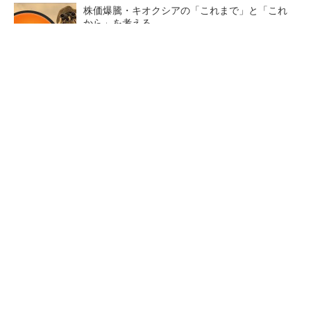
株価爆騰・キオクシアの「これまで」と「これ
から」を考える
メモリ市場が大爆発 「5年の壁」を乗り越え
られるか
画像鮮明化を1チップで実現 組み込みも容易
に