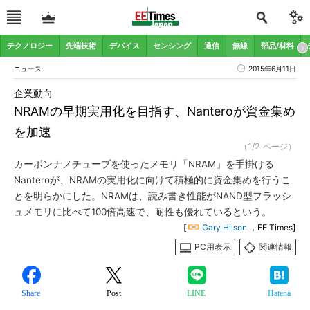
テクノロジー
先端技術
デバイス
センシング
通信
無線
部品/材料
ニュース
2015年6月11日
企業動向
NRAMの早期実用化を目指す、Nanteroが資金集め
を加速
（1/2 ページ）
カーボンナノチューブを使ったメモリ「NRAM」を手掛ける
Nanteroが、NRAMの実用化に向けて積極的に資金集めを行うこ
とを明らかにした。NRAMは、読み書き性能がNAND型フラッシ
ュメモリに比べて100倍高速で、耐性も優れているという。
[
Gary Hilson
，EE Times]
PC用表示
関連情報
Share
Post
LINE
Hatena