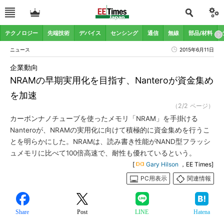
テクノロジー
先端技術
デバイス
センシング
通信
無線
部品/材料
ニュース
2015年6月11日
企業動向
NRAMの早期実用化を目指す、Nanteroが資金集め
を加速
（2/2 ページ）
カーボンナノチューブを使ったメモリ「NRAM」を手掛ける
Nanteroが、NRAMの実用化に向けて積極的に資金集めを行うこ
とを明らかにした。NRAMは、読み書き性能がNAND型フラッシ
ュメモリに比べて100倍高速で、耐性も優れているという。
[
Gary Hilson
，EE Times]
PC用表示
関連情報
Share
Post
LINE
Hatena