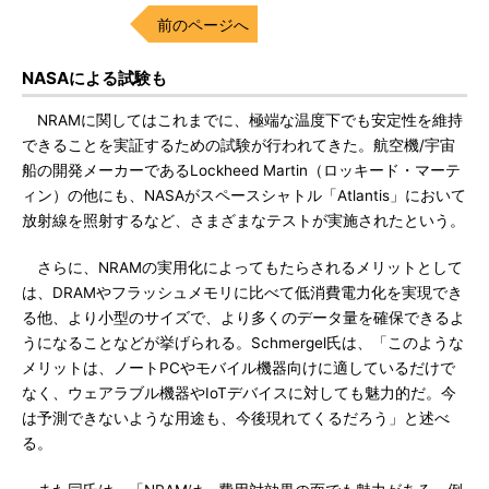
前のページへ
NASAによる試験も
NRAMに関してはこれまでに、極端な温度下でも安定性を維持
できることを実証するための試験が行われてきた。航空機/宇宙
船の開発メーカーであるLockheed Martin（ロッキード・マーテ
ィン）の他にも、NASAがスペースシャトル「Atlantis」において
放射線を照射するなど、さまざまなテストが実施されたという。
さらに、NRAMの実用化によってもたらされるメリットとして
は、DRAMやフラッシュメモリに比べて低消費電力化を実現でき
る他、より小型のサイズで、より多くのデータ量を確保できるよ
うになることなどが挙げられる。Schmergel氏は、「このような
メリットは、ノートPCやモバイル機器向けに適しているだけで
なく、ウェアラブル機器やIoTデバイスに対しても魅力的だ。今
は予測できないような用途も、今後現れてくるだろう」と述べ
る。