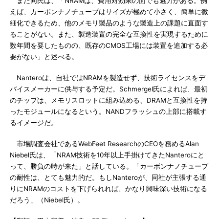
また同氏は、「NRAMは、費用対効果の面でも魅力がある。例
えば、カーボンナノチューブはサイズが極めて小さく、簡単に微
細化できるため、他のメモリ製品のような製造上の課題に直面す
ることがない。また、製造装置の完全な互換性を実現するために
数年間を要したものの、既存のCMOS工場には装置を追加する必
要がない」と述べる。
Nanteroは、自社ではNRAMを製造せず、技術ライセンスをデ
バイスメーカーに供与する予定だ。Schmergel氏によれば、最初
のチップは、メモリスロットに組み込める、DRAMと互換性を持
ったモジュールになるという。NANDフラッシュの上部に搭載す
るイメージだ。
市場調査会社であるWebFeet ResearchのCEOを務めるAlan
Niebel氏は、「NRAM技術を10年以上手掛けてきたNanteroにと
って、勝負の時が来た」と話している。「カーボンナノチューブ
の耐性は、とても魅力的だ。もしNanteroが、同社が主張する通
りにNRAMのコストを下げられれば、かなり興味深い技術になる
だろう」（Niebel氏）。