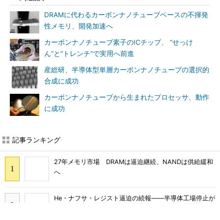
DRAMに代わるカーボンナノチューブベースの不揮発
性メモリ、開発加速へ
カーボンナノチューブ素子のICチップ、 “せっけ
ん”と“トレンチ”で実用へ前進
産総研、半導体型単層カーボンナノチューブの選択的
合成に成功
カーボンナノチューブから生まれたプロセッサ、動作
に成功
記事ランキング
27年メモリ市場 DRAMは逼迫継続、NANDは供給緩和
へ
He・ナフサ・レジスト逼迫の続報――半導体工場停止が
回避できている理由