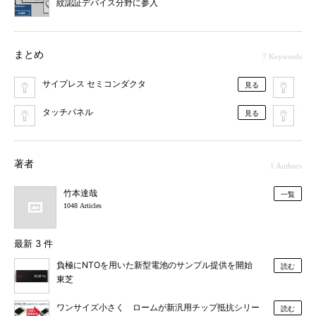
紋認証デバイス分野に参入
まとめ
7 Keywords
サイプレス セミコンダクタ
モ
見る
タッチパネル
デ
見る
著者
1 Authors
竹本達哉
一覧
1048 Articles
最新 3 件
負極にNTOを用いた新型電池のサンプル提供を開始
読む
東芝
ワンサイズ小さく ロームが新汎用チップ抵抗シリー
読む