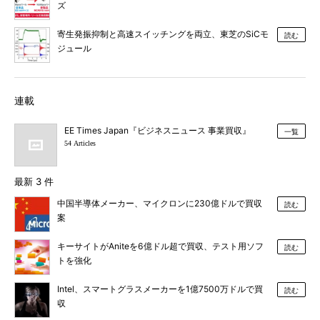
ズ
寄生発振抑制と高速スイッチングを両立、東芝のSiCモ
読む
ジュール
連載
EE Times Japan『ビジネスニュース 事業買収』
一覧
54 Articles
最新 3 件
中国半導体メーカー、マイクロンに230億ドルで買収
読む
案
キーサイトがAniteを6億ドル超で買収、テスト用ソフ
読む
トを強化
Intel、スマートグラスメーカーを1億7500万ドルで買
読む
収