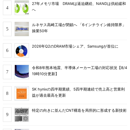
27年メモリ市場 DRAMは逼迫継続、NANDは供給緩和
へ
ルネサス高崎工場が閉鎖へ 「6インチライン維持限界」
操業50年
2026年Q2のDRAM市場シェア、Samsungが首位に
令和8年熊本地震、半導体メーカー工場の対応状況【8/4
19時10分更新】
SK hynixの四半期業績、5四半期連続で売上高と営業利
益が過去最高を更新
特定の向きに並んだCNT構造を局所的に形成する新技術