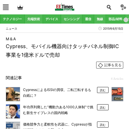
テクノロジー
先端技術
デバイス
センシング
通信
無線
部品/材料
ニュース
2015年6月15日
M＆A
Cypress、モバイル機器向けタッチパネル制御IC
事業を1億米ドルで売却
記事を見る
関連記事
4 Articles
CypressによるISSIの買収、二転三転するも
読む
白紙に？
年功序列廃した“機動力ある1000人体制”で挑
読む
む新生サイプレスの国内戦略
価格競争力と柔軟性を武器に、Cypressが指
読む