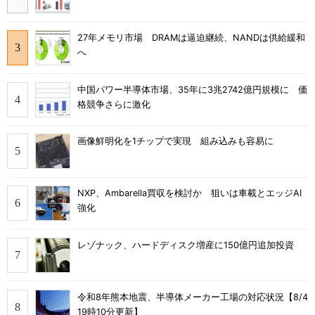
27年メモリ市場 DRAMは逼迫継続、NANDは供給緩和
へ
中国パワー半導体市場、35年に3兆2742億円規模に 価
格競争さらに激化
画像鮮明化を1チップで実現 組み込みも容易に
NXP、Ambarella買収を検討か 狙いは車載とエッジAI
強化
レゾナック、ハードディスク増産に150億円追加投資
令和8年熊本地震、半導体メーカー工場の対応状況【8/4
19時10分更新】