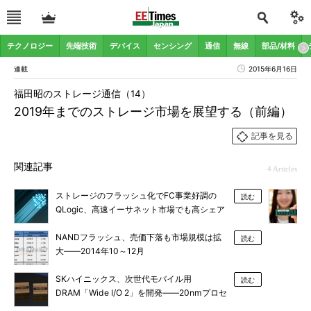
テクノロジー
先端技術
デバイス
センシング
通信
無線
部品/材料
連載
2015年6月16日
福田昭のストレージ通信（14）
2019年までのストレージ市場を展望する（前編）
記事を見る
関連記事
4 Articles
ストレージのフラッシュ化でFC事業好調の
読む
QLogic、高速イーサネット市場でも高シェア
奪取へ
NANDフラッシュ、売価下落も市場規模は拡
読む
大――2014年10～12月
SKハイニックス、次世代モバイル用
読む
DRAM「Wide I/O 2」を開発――20nmプロセ
ス採用