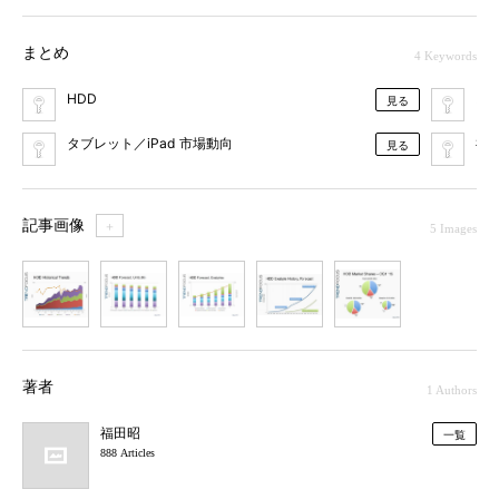
まとめ
4 Keywords
HDD
ス
見る
タブレット／iPad 市場動向
福
見る
記事画像
＋
5 Images
1
2
3
4
5
著者
1 Authors
福田昭
一覧
888 Articles