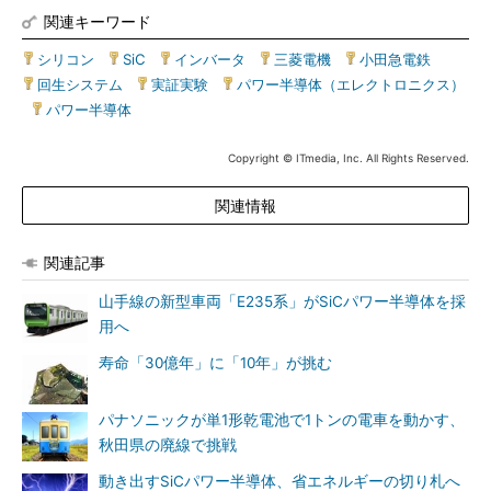
関連キーワード
シリコン
|
SiC
|
インバータ
|
三菱電機
|
小田急電鉄
|
回生システム
|
実証実験
|
パワー半導体（エレクトロニクス）
|
パワー半導体
Copyright © ITmedia, Inc. All Rights Reserved.
関連情報
関連記事
山手線の新型車両「E235系」がSiCパワー半導体を採
用へ
寿命「30億年」に「10年」が挑む
パナソニックが単1形乾電池で1トンの電車を動かす、
秋田県の廃線で挑戦
動き出すSiCパワー半導体、省エネルギーの切り札へ