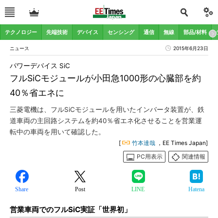
テクノロジー
先端技術
デバイス
センシング
通信
無線
部品/材料
ニュース
2015年6月23日
パワーデバイス SiC
フルSiCモジュールが小田急1000形の心臓部を約
40％省エネに
三菱電機は、フルSiCモジュールを用いたインバータ装置が、鉄
道車両の主回路システムを約40％省エネ化させることを営業運
転中の車両を用いて確認した。
[
竹本達哉
，EE Times Japan]
PC用表示
関連情報
Share
Post
LINE
Hatena
営業車両でのフルSiC実証「世界初」