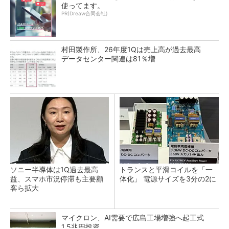
使ってます。
PR(Dreaw合同会社)
村田製作所、26年度1Qは売上高が過去最高
データセンター関連は81％増
ソニー半導体は1Q過去最高
トランスと平滑コイルを「一
益、スマホ市況停滞も主要顧
体化」 電源サイズを3分の2に
客ら拡大
マイクロン、AI需要で広島工場増強へ起工式
1.5兆円投資