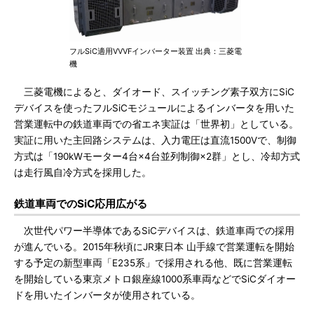
フルSiC適用VVVFインバーター装置 出典：三菱電
機
三菱電機によると、ダイオード、スイッチング素子双方にSiC
デバイスを使ったフルSiCモジュールによるインバータを用いた
営業運転中の鉄道車両での省エネ実証は「世界初」としている。
実証に用いた主回路システムは、入力電圧は直流1500Vで、制御
方式は「190kWモーター4台×4台並列制御×2群」とし、冷却方式
は走行風自冷方式を採用した。
鉄道車両でのSiC応用広がる
次世代パワー半導体であるSiCデバイスは、鉄道車両での採用
が進んでいる。2015年秋頃にJR東日本 山手線で営業運転を開始
する予定の新型車両「E235系」で採用される他、既に営業運転
を開始している東京メトロ銀座線1000系車両などでSiCダイオー
ドを用いたインバータが使用されている。