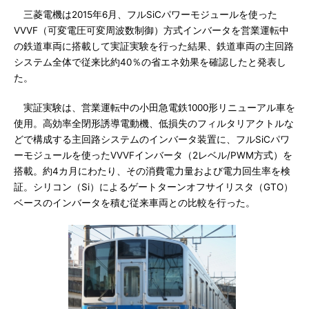
三菱電機は2015年6月、フルSiCパワーモジュールを使った
VVVF（可変電圧可変周波数制御）方式インバータを営業運転中
の鉄道車両に搭載して実証実験を行った結果、鉄道車両の主回路
システム全体で従来比約40％の省エネ効果を確認したと発表し
た。
実証実験は、営業運転中の小田急電鉄1000形リニューアル車を
使用。高効率全閉形誘導電動機、低損失のフィルタリアクトルな
どで構成する主回路システムのインバータ装置に、フルSiCパワ
ーモジュールを使ったVVVFインバータ（2レベル/PWM方式）を
搭載。約4カ月にわたり、その消費電力量および電力回生率を検
証。シリコン（Si）によるゲートターンオフサイリスタ（GTO）
ベースのインバータを積む従来車両との比較を行った。