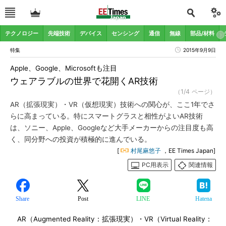
テクノロジー
先端技術
デバイス
センシング
通信
無線
部品/材料
特集
2015年9月9日
Apple、Google、Microsoftも注目
ウェアラブルの世界で花開くAR技術
（1/4 ページ）
AR（拡張現実）・VR（仮想現実）技術への関心が、ここ1年でさ
らに高まっている。特にスマートグラスと相性がよいAR技術
は、ソニー、Apple、Googleなど大手メーカーからの注目度も高
く、同分野への投資が積極的に進んでいる。
[
村尾麻悠子
，EE Times Japan]
PC用表示
関連情報
Share
Post
LINE
Hatena
AR（Augmented Reality：拡張現実）・VR（Virtual Reality：