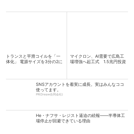
トランスと平滑コイルを「一
マイクロン、AI需要で広島工
体化」 電源サイズを3分の2に
場増強へ起工式 1.5兆円投資
SNSアカウントを着実に成長。実はみんなココ
使ってます。
PR(Dreaw合同会社)
He・ナフサ・レジスト逼迫の続報――半導体工
場停止が回避できている理由