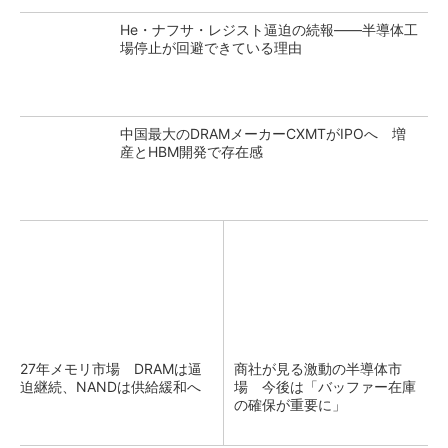
He・ナフサ・レジスト逼迫の続報――半導体工
場停止が回避できている理由
中国最大のDRAMメーカーCXMTがIPOへ 増
産とHBM開発で存在感
27年メモリ市場 DRAMは逼
商社が見る激動の半導体市
迫継続、NANDは供給緩和へ
場 今後は「バッファー在庫
の確保が重要に」