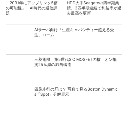
「2031年にアップリンク5倍
HDD大手Seagateの四半期業
の可能性」 AI時代の通信課
績、3四半期連続で利益率が過
題
去最高を更新
AIサーバ向け「生産キャパシティー超える受
注」ローム
三菱電機、第5世代SiC MOSFETの核 オン抵
抗25％減の独自構造
四足歩行の肝は？ 写真で見るBoston Dynamic
s「Spot」分解展示