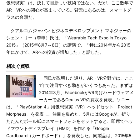
仮想現実）は、決して目新しい技術ではない。だが、ここ数年で
AR・VRへの関心が高まっている。背景にあるのは、スマートグ
ラスの台頭だ。
クアルコムジャパン ビジネスデベロップメント マネジャーの
シェン・リー（李申）氏は、「Wearable Tech Expo in Tokyo
2015」（2015年8月7～8日）の講演で、「特に2014年から2015
年にかけて、ARへの投資が増加した」と話した。
相次ぐ買収
同氏が説明した通り、AR・VR分野では、ここ
1年で注目すべき動きがいくつもあった。まずは
2014年3月、FacebookがVR向けハードウェアメ
ーカーであるOculus VRの買収を発表。ソニー
は、「PlayStation 4」用仮想現実（VR）ヘッドセット「Project
Morpheus」を発表し、注目を集めた。5月にはGoogleが、折り
たたんだボール紙にスマートフォンをセットすると、即席でヘッ
ドマウントディスプレイ（HMD）を作れる「Google
Cardboard（カードボード）」を発表した。同製品は、2015年5