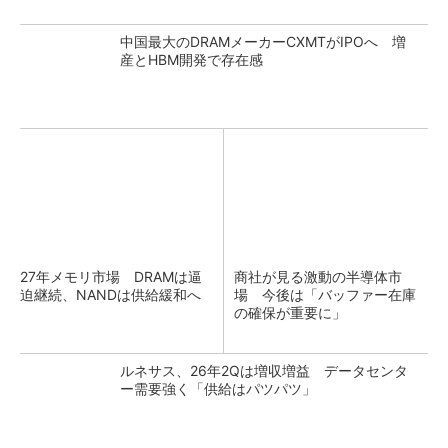
中国最大のDRAMメーカーCXMTがIPOへ 増
産とHBM開発で存在感
27年メモリ市場 DRAMは逼
商社が見る激動の半導体市
迫継続、NANDは供給緩和へ
場 今後は「バッファー在庫
の確保が重要に」
ルネサス、26年2Qは増収増益 データセンタ
ー需要強く「供給はパツパツ」