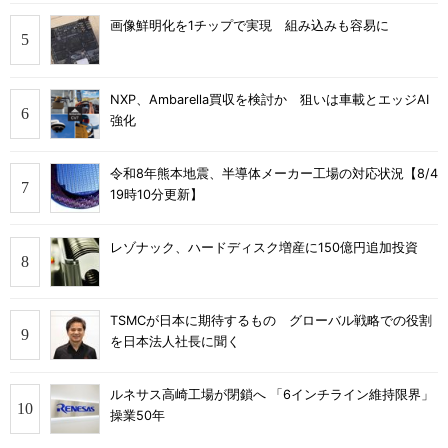
画像鮮明化を1チップで実現 組み込みも容易に
NXP、Ambarella買収を検討か 狙いは車載とエッジAI
強化
令和8年熊本地震、半導体メーカー工場の対応状況【8/4
19時10分更新】
レゾナック、ハードディスク増産に150億円追加投資
TSMCが日本に期待するもの グローバル戦略での役割
を日本法人社長に聞く
ルネサス高崎工場が閉鎖へ 「6インチライン維持限界」
操業50年