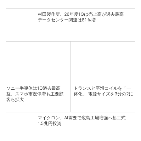
村田製作所、26年度1Qは売上高が過去最高
データセンター関連は81％増
ソニー半導体は1Q過去最高
トランスと平滑コイルを「一
益、スマホ市況停滞も主要顧
体化」 電源サイズを3分の2に
客ら拡大
マイクロン、AI需要で広島工場増強へ起工式
1.5兆円投資