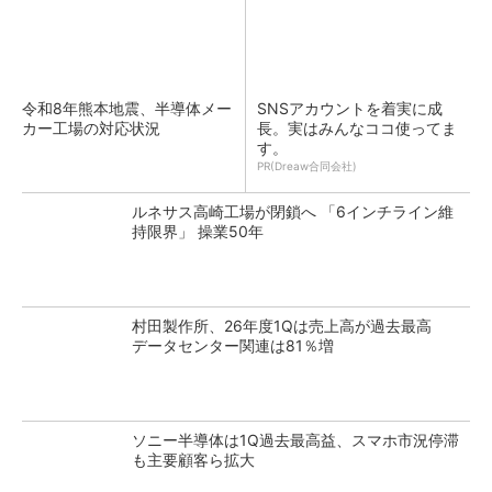
令和8年熊本地震、半導体メー
SNSアカウントを着実に成
カー工場の対応状況
長。実はみんなココ使ってま
す。
PR(Dreaw合同会社)
ルネサス高崎工場が閉鎖へ 「6インチライン維
持限界」 操業50年
村田製作所、26年度1Qは売上高が過去最高
データセンター関連は81％増
ソニー半導体は1Q過去最高益、スマホ市況停滞
も主要顧客ら拡大