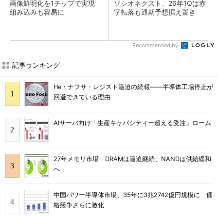
画像鮮明化を1チップで実現
ソシオネクスト、26年1Qは赤
組み込みも容易に
字転落も通期予想据え置き
Recommended by
記事ランキング
He・ナフサ・レジスト逼迫の続報――半導体工場停止が
回避できている理由
AIサーバ向け「生産キャパシティー超える受注」ローム
27年メモリ市場 DRAMは逼迫継続、NANDは供給緩和
へ
中国パワー半導体市場、35年に3兆2742億円規模に 価
格競争さらに激化