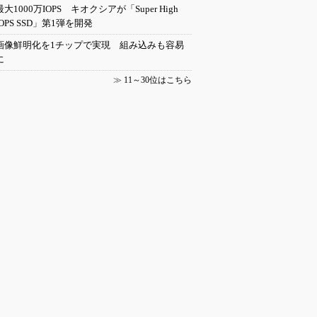
最大1000万IOPS キオクシアが「Super High
IOPS SSD」第1弾を開発
画像鮮明化を1チップで実現 組み込みも容易
に
≫
11～30位はこちら