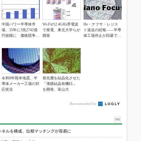
中国パワー半導体市
Wi-Fiの2.4GHz帯電波
He・ナフサ・レジス
場、35年に3兆2742億
で発電、東北大学らが
ト逼迫の続報――半導
円規模に 価格競争さ
開発
体工場停止が回避でき
らに激化
ている理由
令和8年熊本地震、半
発光層を結晶化させた
導体メーカー工場の対
「薄膜結晶有機EL」
応状況
を開発、富山大
Recommended by
PR
チャンネルを構成、位相マッチングが容易に