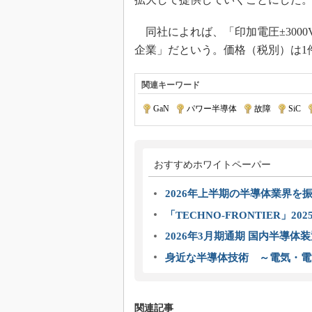
同社によれば、「印加電圧±300
企業」だという。価格（税別）は1
関連キーワード
GaN
|
パワー半導体
|
故障
|
SiC
|
おすすめホワイトペーパー
2026年上半期の半導体業界を振
「TECHNO-FRONTIER」2
2026年3月期通期 国内半導体
身近な半導体技術 ～電気・電
関連記事