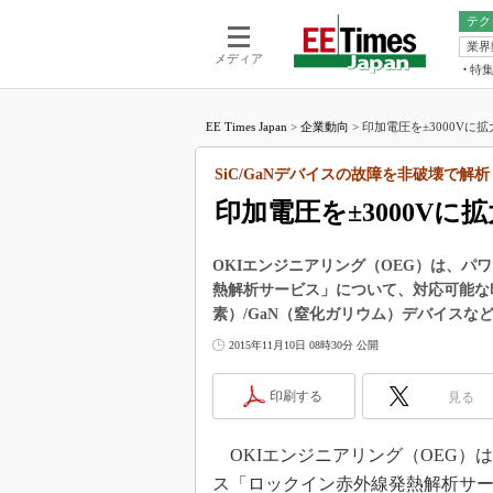
テク
業界
電池／エネル
ア
メディア
特
メ
福田昭の
LS
EE Times Japan
>
企業動向
>
印加電圧を±3000Vに
福田昭の
マ
湯之上隆
SiC/GaNデバイスの故障を非破壊で解析
FP
大山聡の
印加電圧を±3000V
大原雄介
ック
OKIエンジニアリング（OEG）は、
リタイア
熱解析サービス」について、対応可能な印加
学漂流記
素）/GaN（窒化ガリウム）デバイスな
世界を「
2015年11月10日 08時30分 公開
踊るバズワ
Buzzwo
印刷する
見る
この10
で起こる
OKIエンジニアリング（OEG）は
製品分解
ス「ロックイン赤外線発熱解析サービ