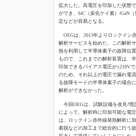
光伝送技
拡大した。高電圧を印加した状態
“異端児
ができ、SiC（炭化ケイ素）/Ga
改革、執
定などが容易となる。
イノベー
OEGは、2013年よりロックイン
JASA発
解析サービスを始めた。この解析
IHSア
熱を利用して半導体素子の故障位
「英語に
もので、これまでの解析装置は、
ための新
印加できるバイアス電圧が±210V
のため、それ以上の電圧で漏れ電
る故障モードの半導体素子の場合
解析ができなかった。
今回OEGは、試験設備を改良/増
によって、解析時に印加可能な電圧をこ
は、ロックイン赤外線発熱解析に加
着脱などの加工まで総合的に行う故障
拡大して提供していくことにした