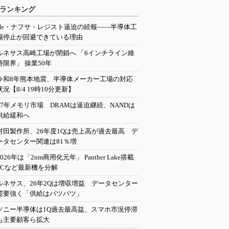
ランキング
He・ナフサ・レジスト逼迫の続報――半導体工
場停止が回避できている理由
ルネサス高崎工場が閉鎖へ 「6インチライン維
持限界」 操業50年
令和8年熊本地震、半導体メーカー工場の対応
状況【8/4 19時10分更新】
27年メモリ市場 DRAMは逼迫継続、NANDは
供給緩和へ
村田製作所、26年度1Qは売上高が過去最高 デ
ータセンター関連は81％増
2026年は「2nm商用化元年」 Panther Lake搭載
PCなど最新機を分解
ルネサス、26年2Qは増収増益 データセンター
需要強く「供給はパツパツ」
ソニー半導体は1Q過去最高益、スマホ市況停滞
も主要顧客ら拡大