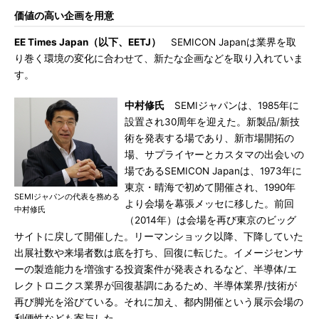
価値の高い企画を用意
EE Times Japan（以下、EETJ）
SEMICON Japanは業界を取
り巻く環境の変化に合わせて、新たな企画などを取り入れていま
す。
中村修氏
SEMIジャパンは、1985年に
設置され30周年を迎えた。新製品/新技
術を発表する場であり、新市場開拓の
場、サプライヤーとカスタマの出会いの
場であるSEMICON Japanは、1973年に
東京・晴海で初めて開催され、1990年
SEMIジャパンの代表を務める
より会場を幕張メッセに移した。前回
中村修氏
（2014年）は会場を再び東京のビッグ
サイトに戻して開催した。リーマンショック以降、下降していた
出展社数や来場者数は底を打ち、回復に転じた。イメージセンサ
ーの製造能力を増強する投資案件が発表されるなど、半導体/エ
レクトロニクス業界が回復基調にあるため、半導体業界/技術が
再び脚光を浴びている。それに加え、都内開催という展示会場の
利便性なども寄与した。