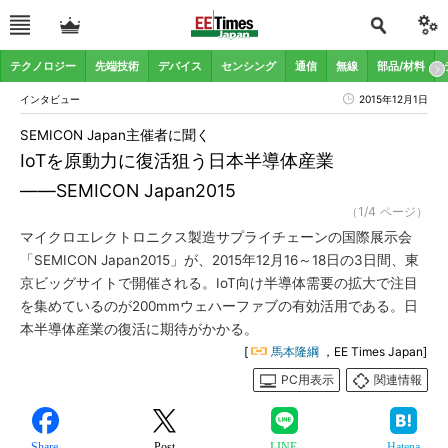
テクノロジー
先端技術
デバイス
センシング
通信
無線
部品/材料
インタビュー
2015年12月1日
SEMICON Japan主催者に聞く
IoTを原動力に復活狙う日本半導体産業
――SEMICON Japan2015
（1/4 ページ）
マイクロエレクトロニクス製造サプライチェーンの国際展示会
「SEMICON Japan2015」が、2015年12月16～18日の3日間、東
京ビッグサイトで開催される。IoT向け半導体需要の拡大で注目
を集めているのが200mmウェハーファブの有効活用である。日
本半導体産業の復活に期待がかかる。
[
馬本隆綱
，EE Times Japan]
PC用表示
関連情報
Share
Post
LINE
Hatena