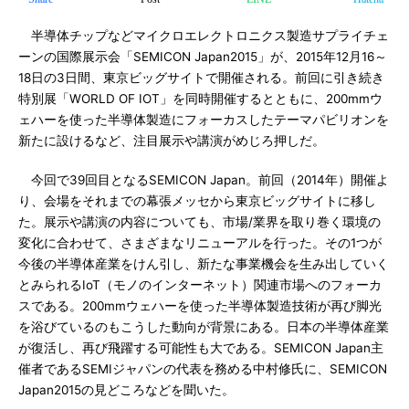
半導体チップなどマイクロエレクトロニクス製造サプライチェ
ーンの国際展示会「SEMICON Japan2015」が、2015年12月16～
18日の3日間、東京ビッグサイトで開催される。前回に引き続き
特別展「WORLD OF IOT」を同時開催するとともに、200mmウ
ェハーを使った半導体製造にフォーカスしたテーマパビリオンを
新たに設けるなど、注目展示や講演がめじろ押しだ。
今回で39回目となるSEMICON Japan。前回（2014年）開催よ
り、会場をそれまでの幕張メッセから東京ビッグサイトに移し
た。展示や講演の内容についても、市場/業界を取り巻く環境の
変化に合わせて、さまざまなリニューアルを行った。その1つが
今後の半導体産業をけん引し、新たな事業機会を生み出していく
とみられるIoT（モノのインターネット）関連市場へのフォーカ
スである。200mmウェハーを使った半導体製造技術が再び脚光
を浴びているのもこうした動向が背景にある。日本の半導体産業
が復活し、再び飛躍する可能性も大である。SEMICON Japan主
催者であるSEMIジャパンの代表を務める中村修氏に、SEMICON
Japan2015の見どころなどを聞いた。