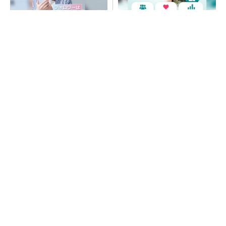
SNSアカウントを着実に成
SNSアカウントを着実に成
長。実はみんなココ使ってま
長。実はみんなココ使ってま
す。
す。
PR(Dreaw合同会社)
PR(Dreaw合同会社)
令和8年熊本地震、半導体メーカー工場の対応
状況
ルネサス高崎工場が閉鎖へ 「6インチライン維
持限界」 操業50年
村田製作所、26年度1Qは売上高が過去最高
データセンター関連は81％増