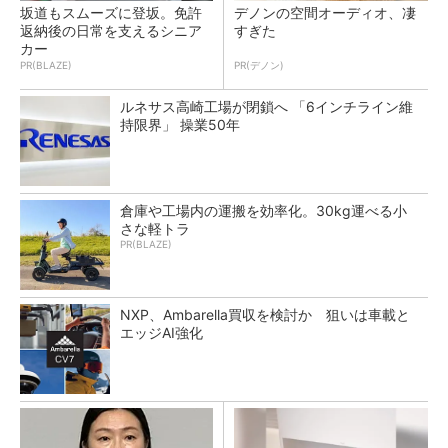
坂道もスムーズに登坂。免許
デノンの空間オーディオ、凄
返納後の日常を支えるシニア
すぎた
カー
PR(BLAZE)
PR(デノン)
ルネサス高崎工場が閉鎖へ 「6インチライン維
持限界」 操業50年
倉庫や工場内の運搬を効率化。30kg運べる小
さな軽トラ
PR(BLAZE)
NXP、Ambarella買収を検討か 狙いは車載と
エッジAI強化