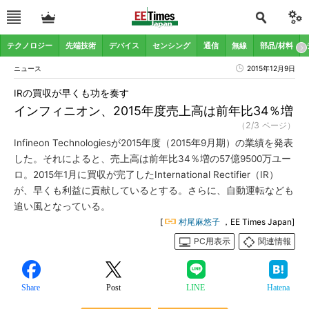
テクノロジー
先端技術
デバイス
センシング
通信
無線
部品/材料
ニュース
2015年12月9日
IRの買収が早くも功を奏す
インフィニオン、2015年度売上高は前年比34％増
（2/3 ページ）
Infineon Technologiesが2015年度（2015年9月期）の業績を発表
した。それによると、売上高は前年比34％増の57億9500万ユー
ロ。2015年1月に買収が完了したInternational Rectifier（IR）
が、早くも利益に貢献しているとする。さらに、自動運転なども
追い風となっている。
[
村尾麻悠子
，EE Times Japan]
PC用表示
関連情報
Share
Post
LINE
Hatena