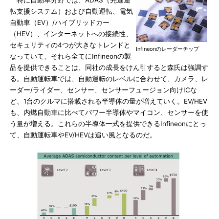
特に自動車分野では、ADAS（先進運
転支援システム）および自動運転、電気
自動車（EV）/ハイブリッドカー
（HEV）、インターネットへの接続性、
セキュリティの4つが大きなトレンドと
Infineonのレーダーチップ
なっていて、それら全てにInfineonの製
品を提供できることは、同社の成長をけん引すると森氏は強調す
る。自動運転車では、自動運転のレベルに合わせて、カメラ、レ
ーダー/ライダー、センサー、センサーフュージョン向けICな
ど、1台のクルマに搭載される半導体の量が増えていく。EV/HEV
も、内燃自動車に比べてパワー半導体やマイコン、センサーを使
う量が増える。これらの半導体一式を提供できるInfineonにとっ
て、自動運転車やEV/HEVは追い風となるのだ。