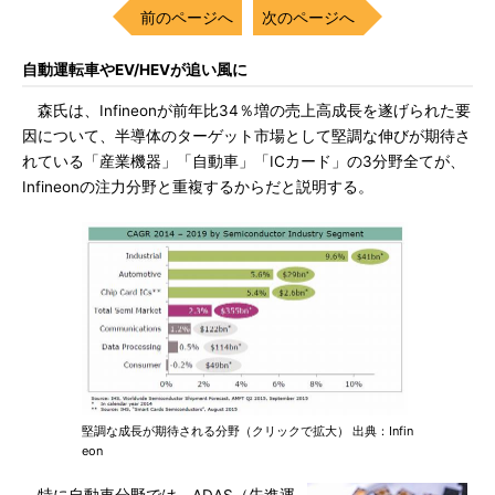
前のページへ
次のページへ
自動運転車やEV/HEVが追い風に
森氏は、Infineonが前年比34％増の売上高成長を遂げられた要
因について、半導体のターゲット市場として堅調な伸びが期待さ
れている「産業機器」「自動車」「ICカード」の3分野全てが、
Infineonの注力分野と重複するからだと説明する。
堅調な成長が期待される分野（クリックで拡大） 出典：Infin
eon