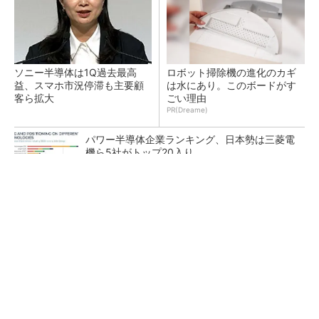
ソニー半導体は1Q過去最高
ロボット掃除機の進化のカギ
益、スマホ市況停滞も主要顧
は水にあり。このボードがす
客ら拡大
ごい理由
PR(Dreame)
パワー半導体企業ランキング、日本勢は三菱電
機ら5社がトップ20入り
令和8年熊本地震、半導体メーカー工場の対応
状況
中国パワー半導体市場、35年に3兆2742億円規
模に 価格競争さらに激化