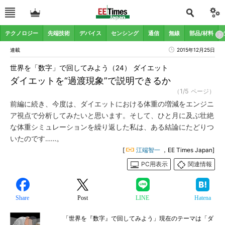
テクノロジー
先端技術
デバイス
センシング
通信
無線
部品/材料
連載
2015年12月25日
世界を「数字」で回してみよう（24） ダイエット
ダイエットを“過渡現象”で説明できるか
（1/5 ページ）
前編に続き、今度は、ダイエットにおける体重の増減をエンジニ
ア視点で分析してみたいと思います。そして、ひと月に及ぶ壮絶
な体重シミュレーションを繰り返した私は、ある結論にたどりつ
いたのです……。
[
江端智一
，EE Times Japan]
PC用表示
関連情報
Share
Post
LINE
Hatena
「世界を『数字』で回してみよう」現在のテーマは「ダ