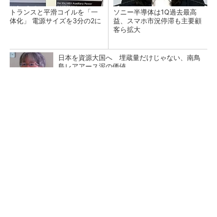
トランスと平滑コイルを「一
ソニー半導体は1Q過去最高
体化」 電源サイズを3分の2に
益、スマホ市況停滞も主要顧
客ら拡大
日本を資源大国へ 埋蔵量だけじゃない、南鳥
島レアアース泥の価値
三菱電機、第5世代SiC MOSFETの核 オン抵
抗25％減の独自構造
マイクロン、AI需要で広島工場増強へ起工式
1.5兆円投資