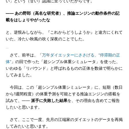
い」という（甘い）認識に至っていたからです。
―― あの野郎（高名な研究者）、推論エンジンの動作条件の記
載をはしょりやがったな
と、逆恨みしながら、『これからどうしようか』と途方にくれて
いた、冷たい秋風の吹く深夜のことでした。
さて、前半は、「
万年ダイエッターにささげる、“停滞期の正
体”
」の回で作った「超シンプル体重シミュレータ」を使った、
いわゆる「リバウンド」と呼ばれるものの正体を数値で明らかに
してみました。
今回は、この「超シンプル体重シミュレータ」に、短期（数日
から1週間程度）の体重予測を可能とする推論エンジンの搭載を
試みて、――
派手に失敗した結果
を、その理由も含めてご報告
したいと思います。
さて、ここで一度、先月の江端家のダイエットのデータを再掲
してみたいと思います。