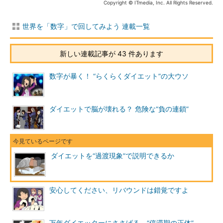
Copyright © ITmedia, Inc. All Rights Reserved.
世界を「数字」で回してみよう 連載一覧
新しい連載記事が 43 件あります
数字が暴く！ “らくらくダイエット”の大ウソ
ダイエットで脳が壊れる？ 危険な“負の連鎖”
ダイエットを“過渡現象”で説明できるか
安心してください、リバウンドは錯覚ですよ