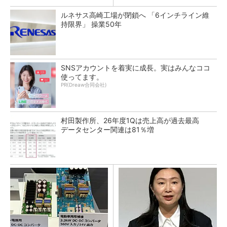
ルネサス高崎工場が閉鎖へ 「6インチライン維
持限界」 操業50年
SNSアカウントを着実に成長。実はみんなココ
使ってます。
PR(Dreaw合同会社)
村田製作所、26年度1Qは売上高が過去最高
データセンター関連は81％増