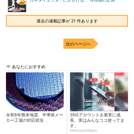
万年ダイエッターにささげる、“停滞期の正体”
過去の連載記事が 21 件あります
次のページへ
あなたにおすすめ
令和8年熊本地震、半導体メー
SNSアカウントを着実に成
カー工場の対応状況
長。実はみんなココ使ってま
す。
PR(Dreaw合同会社)