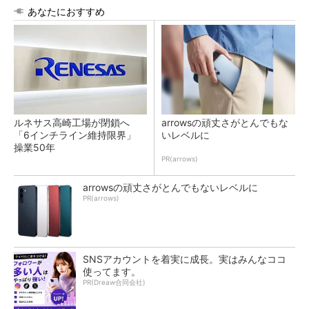
あなたにおすすめ
ルネサス高崎工場が閉鎖へ
arrowsの頑丈さがとんでもな
「6インチライン維持限界」
いレベルに
操業50年
PR(arrows)
arrowsの頑丈さがとんでもないレベルに
PR(arrows)
SNSアカウントを着実に成長。実はみんなココ
使ってます。
PR(Dreaw合同会社)