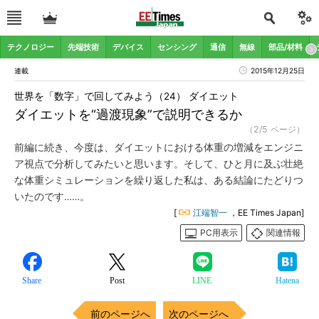
テクノロジー
先端技術
デバイス
センシング
通信
無線
部品/材料
連載
2015年12月25日
世界を「数字」で回してみよう（24） ダイエット
ダイエットを“過渡現象”で説明できるか
（2/5 ページ）
前編に続き、今度は、ダイエットにおける体重の増減をエンジニ
ア視点で分析してみたいと思います。そして、ひと月に及ぶ壮絶
な体重シミュレーションを繰り返した私は、ある結論にたどりつ
いたのです……。
[
江端智一
，EE Times Japan]
PC用表示
関連情報
Share
Post
LINE
Hatena
前のページへ
次のページへ