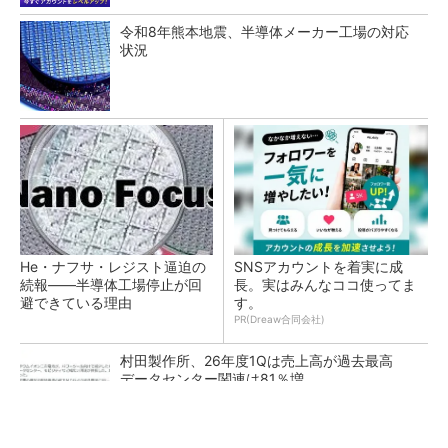
令和8年熊本地震、半導体メーカー工場の対応
状況
He・ナフサ・レジスト逼迫の
SNSアカウントを着実に成
続報――半導体工場停止が回
長。実はみんなココ使ってま
避できている理由
す。
PR(Dreaw合同会社)
村田製作所、26年度1Qは売上高が過去最高
データセンター関連は81％増