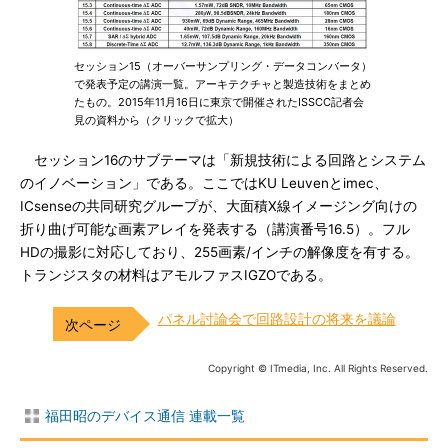
セッション15（オーバーサンプリング・データコンバータ）
で発表予定の講演一覧。アーキテクチャと製造技術をまとめ
たもの。2015年11月16日に東京で開催されたISSCC記者会
見の資料から（クリックで拡大）
セッション16のサブテーマは「新規技術による回路とシステム
のイノベーション」である。ここではKU Leuvenとimec、
ICsenseの共同研究グループが、大面積X線イメージング向けの
折り曲げ可能な画素アレイを発表する（講演番号16.5）。フル
HDの撮影に対応しており、255画素/インチの解像度を有する。
トランジスタの材料はアモルファスIGZOである。
パネル討論会で回路設計の将来を議論
Copyright © ITmedia, Inc. All Rights Reserved.
福田昭のデバイス通信 連載一覧