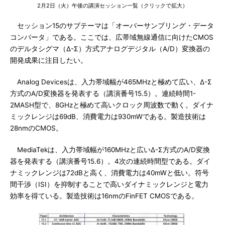
2月2日（火）午後の講演セッション一覧（クリックで拡大）
セッション15のサブテーマは「オーバーサンプリング・データ
コンバータ」である。ここでは、広帯域無線通信に向けたCMOS
のデルタシグマ（Δ-Σ）方式アナログデジタル（A/D）変換器の
開発成果に注目したい。
Analog Devicesは、入力帯域幅が465MHzと極めて広い、Δ-Σ
方式のA/D変換器を発表する（講演番号15.5）。連続時間1-
2MASH型で、8GHzと極めて高いクロック周波数で動く。ダイナ
ミックレンジは69dB、消費電力は930mWである。製造技術は
28nmのCMOS。
MediaTekは、入力帯域幅が160MHzと広いΔ-Σ方式のA/D変換
器を発表する（講演番号15.6）。4次の連続時間型である。ダイ
ナミックレンジは72dBと高く、消費電力は40mWと低い。符号
間干渉（ISI）を抑制することで高いダイナミックレンジと電力
効率を得ている。製造技術は16nmのFinFET CMOSである。