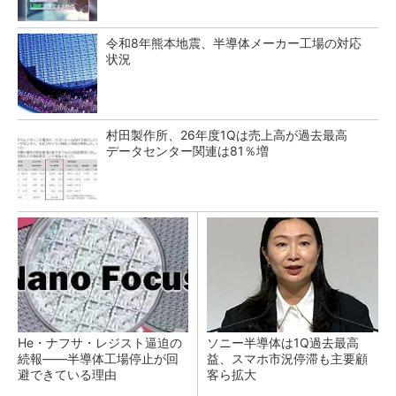
令和8年熊本地震、半導体メーカー工場の対応
状況
村田製作所、26年度1Qは売上高が過去最高
データセンター関連は81％増
He・ナフサ・レジスト逼迫の
ソニー半導体は1Q過去最高
続報――半導体工場停止が回
益、スマホ市況停滞も主要顧
避できている理由
客ら拡大