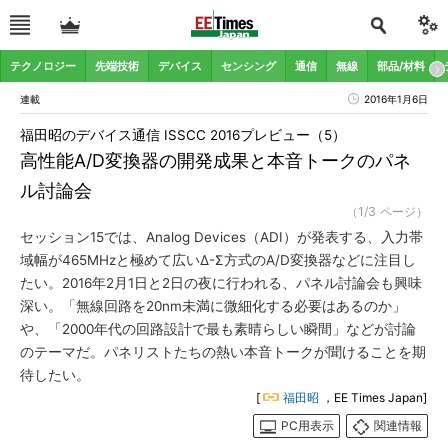
テクノロジー
先端技術
デバイス
センシング
通信
無線
部品/材料
連載
2016年1月6日
福田昭のデバイス通信 ISSCC 2016プレビュー（5）
高性能A/D変換器の開発成果と本音トークのパネ
ル討論会
（1/3 ページ）
セッション15では、Analog Devices（ADI）が発表する、入力帯
域幅が465MHzと極めて広いΔ-Σ方式のA/D変換器などに注目し
たい。2016年2月1日と2日の夜に行われる、パネル討論会も興味
深い。「無線回路を20nm未満に微細化する必要はあるのか」
や、「2000年代の回路設計で最も素晴らしい瞬間」などが討論
のテーマだ。パネリストたちの熱い本音トークが聞けることを期
待したい。
[
福田昭
，EE Times Japan]
PC用表示
関連情報