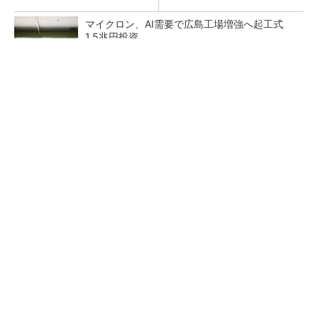
マイクロン、AI需要で広島工場増強へ起工式
1.5兆円投資
27年メモリ市場 DRAMは逼迫継続、NANDは
供給緩和へ
中国最大のDRAMメーカーCXMTがIPOへ 増
産とHBM開発で存在感