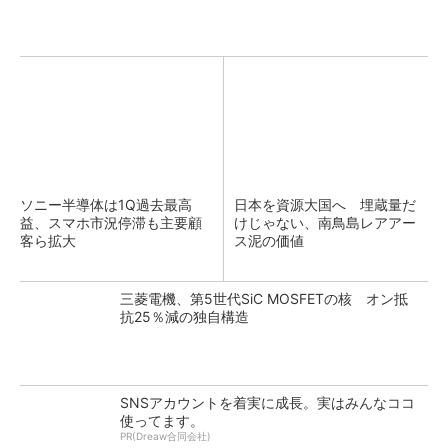
ソニー半導体は1Q過去最高
日本を資源大国へ 埋蔵量だ
益、スマホ市況停滞も主要顧
けじゃない、南鳥島レアアー
客ら拡大
ス泥の価値
三菱電機、第5世代SiC MOSFETの核 オン抵
抗25％減の独自構造
SNSアカウントを着実に成長。実はみんなココ
使ってます。
PR(Dreaw合同会社)