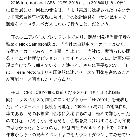
「2016 International CES（CES 2016）」（2016年1月6～9日）
に初出展した。同社の使命は、「より高度に洗練されたコネクテ
ッド電気自動車の実現に向け、その設計開発をロサンゼルスで、
製造をノースラスベガスにおいて行うこと」だという。
FFのシニアバイスプレジデントであり、製品開発担当責任者を
務めるNick Sampson氏は、「当社は自動車メーカーではなく、
技術メーカーである」と主張した上で、「当社は、素晴らしい開
発チームと斬新なビジョン、アライアンスをベースに、計画の実
現に向けて取り組んでいく」と述べる。さらに重要なのが、「FF
は、Tesla Motorsよりも圧倒的に速いペースで開発を進めること
が可能だ」と明言したという点だ。
FFは、CES 2016の開催直前となる2016年1月4日（米国時
間）、ラスベガスで同社のコンセプトカー「FFZero1」を発表し
た。インターネット接続が可能な、1000hp（馬力）の電気自動
車である。そのお披露目会場に入場するのは、極めて難しかった
のではないだろうか。そもそも、会場を見つけ出すことさえ容易
ではなかった。というのも、FFは自社のWebサイト上で、2015
年末から今回の発表イベントまでをカウントダウンしてみせてい