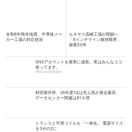
令和8年熊本地震、半導体メー
ルネサス高崎工場が閉鎖へ
カー工場の対応状況
「6インチライン維持限界」
操業50年
SNSアカウントを着実に成長。実はみんなココ
使ってます。
PR(Dreaw合同会社)
村田製作所、26年度1Qは売上高が過去最高
データセンター関連は81％増
トランスと平滑コイルを「一体化」 電源サイズ
を3分の2に