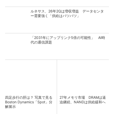
ルネサス、26年2Qは増収増益 データセンタ
ー需要強く「供給はパツパツ」
「2031年にアップリンク5倍の可能性」 AI時
代の通信課題
四足歩行の肝は？ 写真で見る
27年メモリ市場 DRAMは逼
Boston Dynamics「Spot」分
迫継続、NANDは供給緩和へ
解展示