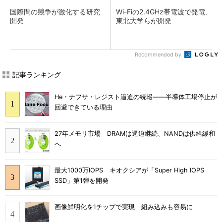
国際間の競争が激化する研究
Wi-Fiの2.4GHz帯電波で発電、
開発
東北大学らが開発
Recommended by
記事ランキング
He・ナフサ・レジスト逼迫の続報――半導体工場停止が
回避できている理由
27年メモリ市場 DRAMは逼迫継続、NANDは供給緩和
へ
最大1000万IOPS キオクシアが「Super High IOPS
SSD」第1弾を開発
画像鮮明化を1チップで実現 組み込みも容易に