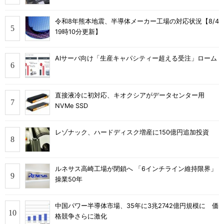
令和8年熊本地震、半導体メーカー工場の対応状況【8/4
19時10分更新】
AIサーバ向け「生産キャパシティー超える受注」ローム
直接液冷に初対応、キオクシアがデータセンター用
NVMe SSD
レゾナック、ハードディスク増産に150億円追加投資
ルネサス高崎工場が閉鎖へ 「6インチライン維持限界」
操業50年
中国パワー半導体市場、35年に3兆2742億円規模に 価
格競争さらに激化