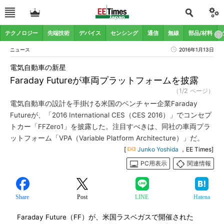
テクノロジー
先端技術
デバイス
センシング
通信
無線
部品/材料
ニュース
2016年1月13日
電気自動車の新星
Faraday Futureが車両プラットフォームを披露
（1/2 ページ）
電気自動車の設計を手掛ける米国のベンチャー企業Faraday
Futureが、「2016 International CES（CES 2016）」でコンセプ
トカー「FFZero1」を披露した。注目すべきは、同社の車両プラ
ットフォーム「VPA（Variable Platform Architecture）」だ。
[
Junko Yoshida
，EE Times]
PC用表示
関連情報
Share
Post
LINE
Hatena
Faraday Future（FF）が、米国ラスベガスで開催された