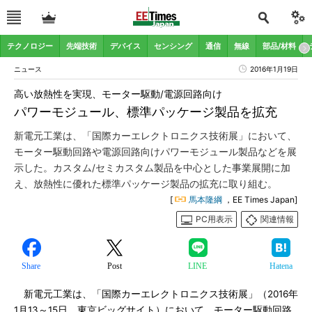
テクノロジー
先端技術
デバイス
センシング
通信
無線
部品/材料
ニュース
2016年1月19日
高い放熱性を実現、モーター駆動/電源回路向け
パワーモジュール、標準パッケージ製品を拡充
新電元工業は、「国際カーエレクトロニクス技術展」において、
モーター駆動回路や電源回路向けパワーモジュール製品などを展
示した。カスタム/セミカスタム製品を中心とした事業展開に加
え、放熱性に優れた標準パッケージ製品の拡充に取り組む。
[
馬本隆綱
，EE Times Japan]
PC用表示
関連情報
Share
Post
LINE
Hatena
新電元工業は、「国際カーエレクトロニクス技術展」（2016年
1月13～15日、東京ビッグサイト）において、モーター駆動回路