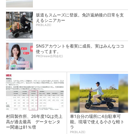
坂道もスムーズに登坂。免許返納後の日常を支
えるシニアカー
PR(BLAZE)
SNSアカウントを着実に成長。実はみんなココ
使ってます。
PR(Dreaw合同会社)
村田製作所、26年度1Qは売上
車1台分の場所に4台駐車可
高が過去最高 データセンタ
能。現場で使える小さな軽ト
ー関連は81％増
ラ
PR(BLAZE)