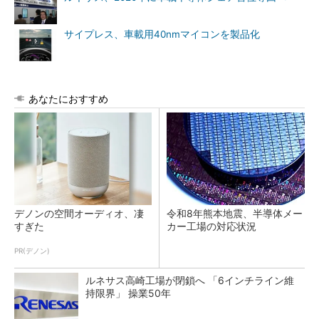
サイプレス、車載用40nmマイコンを製品化
あなたにおすすめ
デノンの空間オーディオ、凄
令和8年熊本地震、半導体メー
すぎた
カー工場の対応状況
PR(デノン)
ルネサス高崎工場が閉鎖へ 「6インチライン維
持限界」 操業50年