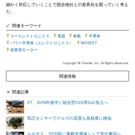
細かく対応していくことで競合他社との差異化を図っていく考え
だ。
関連キーワード
カーエレクトロニクス
|
電源
|
車載
|
半導体
|
パワー半導体（エレクトロニクス）
|
MOSFET
|
産業用モーター
Copyright © ITmedia, Inc. All Rights Reserved.
関連情報
関連記事
ST、2016年後半に統合型V2X用SoC投入へ
気圧センサーでクルマの高度も高精度に検知
ルネサス、2020年に車載半導体シェア首位奪回へ