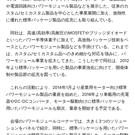
や電源回路向けパワーモジュール製品などを展示した。従来のカ
スタム/セミカスタム製品を中心とした事業展開に加え、放熱性
に優れた標準パッケージ製品の拡充にも取り組んでいる。
同社は、高速/高効率/高耐圧のMOSFETやブリッジダイオード
といったパワー半導体素子に加えて、高放熱パッケージ技術をベ
ースとしたパワーモジュール製品などを手掛けている。これまで
は、カスタム/セミカスタム品へのきめ細かな対応を強みに、パ
ワーモジュール事業を拡大してきた。こうした中で同社は、2012
年より標準パッケージを用いた製品の事業強化に向けて、開発体
制や製品群の拡充を図っている。
これらの活動により、2014年1月より産業用モーター向け標準
パワーモジュール製品の量産を始めた。2016年より車載用の充電
器やDC-DCコンバータ、モーター駆動向けに標準パッケージを
用いたパワーモジュールも順次、量産を開始する予定である。
会場のパワーモジュールコーナーでは、大きく3つのソリュー
ションをパネルで紹介。同時に、標準パッケージを用いたパワー