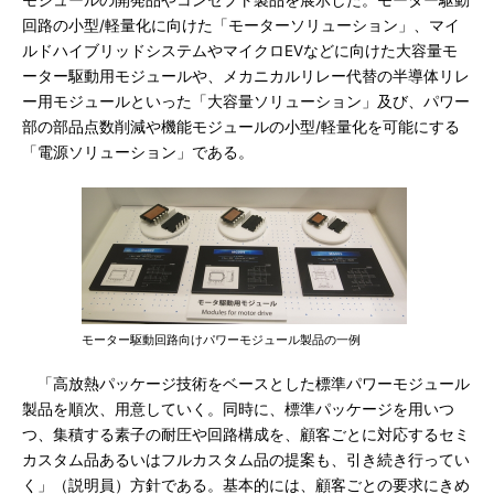
モジュールの開発品やコンセプト製品を展示した。モーター駆動
回路の小型/軽量化に向けた「モーターソリューション」、マイ
ルドハイブリッドシステムやマイクロEVなどに向けた大容量モ
ーター駆動用モジュールや、メカニカルリレー代替の半導体リレ
ー用モジュールといった「大容量ソリューション」及び、パワー
部の部品点数削減や機能モジュールの小型/軽量化を可能にする
「電源ソリューション」である。
モーター駆動回路向けパワーモジュール製品の一例
「高放熱パッケージ技術をベースとした標準パワーモジュール
製品を順次、用意していく。同時に、標準パッケージを用いつ
つ、集積する素子の耐圧や回路構成を、顧客ごとに対応するセミ
カスタム品あるいはフルカスタム品の提案も、引き続き行ってい
く」（説明員）方針である。基本的には、顧客ごとの要求にきめ