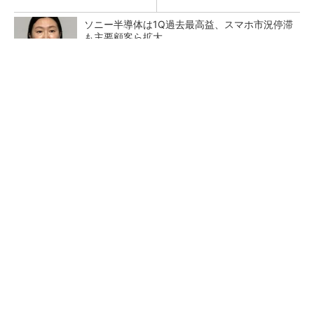
ソニー半導体は1Q過去最高益、スマホ市況停滞
も主要顧客ら拡大
トランスと平滑コイルを「一体化」 電源サイズ
を3分の2に
マイクロン、AI需要で広島工場増強へ起工式
1.5兆円投資