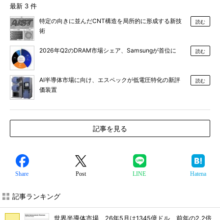
最新 3 件
特定の向きに並んだCNT構造を局所的に形成する新技
読む
術
2026年Q2のDRAM市場シェア、Samsungが首位に
読む
AI半導体市場に向け、エスペックが低電圧特化の新評
読む
価装置
記事を見る
Share
Post
LINE
Hatena
記事ランキング
世界半導体市場、26年5月は1345億ドル 前年の2.2倍