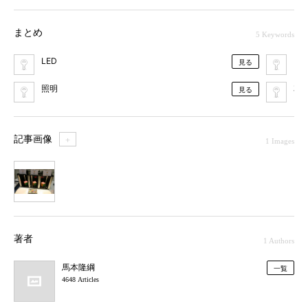
まとめ
5 Keywords
LED
BO
見る
照明
車
見る
記事画像
＋
1 Images
1
著者
1 Authors
馬本隆綱
一覧
4648 Articles