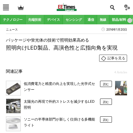
テクノロジー
先端技術
デバイス
センシング
通信
無線
部品/材料
ニュース
2016年1月20日
パッケージや蛍光体の技術で照明効果高める
照明向けLED製品、高演色性と広指向角を実現
記事を見る
関連記事
4 Articles
低消費電力と精度の向上を実現した光学式セ
読む
ンサー
太陽光の再現で外的ストレスを減少するLED
読む
照明
ソニーの半導体部門が新しく仕掛ける多機能
読む
ライト