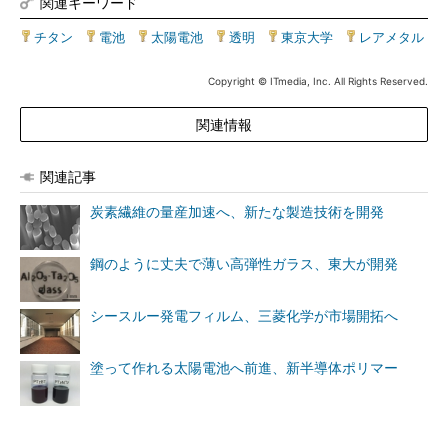
関連キーワード
チタン
|
電池
|
太陽電池
|
透明
|
東京大学
|
レアメタル
Copyright © ITmedia, Inc. All Rights Reserved.
関連情報
関連記事
炭素繊維の量産加速へ、新たな製造技術を開発
鋼のように丈夫で薄い高弾性ガラス、東大が開発
シースルー発電フィルム、三菱化学が市場開拓へ
塗って作れる太陽電池へ前進、新半導体ポリマー