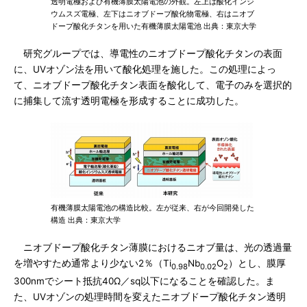
透明電極および有機薄膜太陽電池の外観。左上は酸化インジ
ウムスズ電極、左下はニオブドープ酸化物電極、右はニオブ
ドープ酸化チタンを用いた有機薄膜太陽電池 出典：東京大学
研究グループでは、導電性のニオブドープ酸化チタンの表面
に、UVオゾン法を用いて酸化処理を施した。この処理によっ
て、ニオブドープ酸化チタン表面を酸化して、電子のみを選択的
に捕集して流す透明電極を形成することに成功した。
有機薄膜太陽電池の構造比較。左が従来、右が今回開発した
構造 出典：東京大学
ニオブドープ酸化チタン薄膜におけるニオブ量は、光の透過量
を増やすため通常より少ない2％（Ti
Nb
O
）とし、膜厚
0.98
0.02
2
300nmでシート抵抗40Ω／sq以下になることを確認した。ま
た、UVオゾンの処理時間を変えたニオブドープ酸化チタン透明