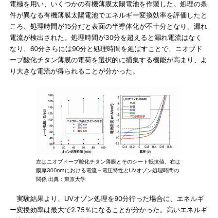
電極を用い、いくつかの有機薄膜太陽電池を作製した。処理の条
件が異なる有機薄膜太陽電池でエネルギー変換効率を評価したと
ころ、処理時間が15分だと表面の半導体化が不十分となり、漏れ
電流が検出された。処理時間が30分を超えると漏れ電流はなく
なり、60分さらには90分と処理時間を延ばすことで、ニオブド
ープ酸化チタン薄膜の電荷を選択的に捕集する機能が高まり、よ
り大きな電流が得られることが分かった。
左はニオブドープ酸化チタン薄膜とそのシート抵抗値、右は
膜厚300nmにおける電流－電圧特性とUVオゾン処理時間の
関係 出典：東京大学
実験結果より、UVオゾン処理を90分行った場合に、エネルギ
ー変換効率は最大で2.75％になることが分かった。高いエネルギ