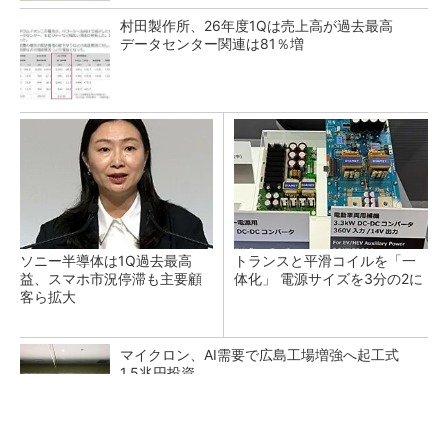
村田製作所、26年度1Qは売上高が過去最高
データセンター関連は81％増
ソニー半導体は1Q過去最高
トランスと平滑コイルを「一
益、スマホ市況停滞も主要顧
体化」 電源サイズを3分の2に
客ら拡大
マイクロン、AI需要で広島工場増強へ起工式
1.5兆円投資