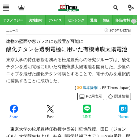
テクノロジー
先端技術
デバイス
センシング
通信
無線
部品/材料
ニュース
2016年1月27日
建物の壁面や窓ガラスにも設置が可能に
酸化チタンを透明電極に用いた有機薄膜太陽電池
東京大学の特任教授を務める松尾豊氏らの研究グループは、酸化
チタンを透明電極に用いた有機薄膜太陽電池を開発した。少量の
ニオブを混ぜた酸化チタン薄膜とすることで、電子のみを選択的
に捕集することに成功した。
[
馬本隆綱
，EE Times Japan]
PC用表示
関連情報
Share
Post
LINE
Hatena
東京大学の松尾豊特任教授や長谷川哲也教授、田日（ジョン
イル）大学院生および、神奈川科学技術アカデミーの中尾祥一郎