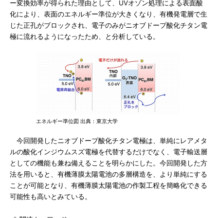
ー変換効率が得られた理由として、UVオゾン処理による表面酸
化により、表面のエネルギー準位が大きくなり、有機発電層で生
じた正孔がブロックされ、電子のみがニオブドープ酸化チタン電
極に流れるようになったため、と分析している。
エネルギー準位図 出典：東京大学
今回開発したニオブドープ酸化チタン電極は、単純にレアメタ
ルの酸化インジウムスズ電極を代替するだけでなく、電子輸送層
としての機能も兼ね備えることを明らかにした。今回開発した方
法を用いると、有機薄膜太陽電池の多層構造を、より単純にする
ことが可能となり、有機薄膜太陽電池の作製工程を簡略化できる
可能性も高いとみている。