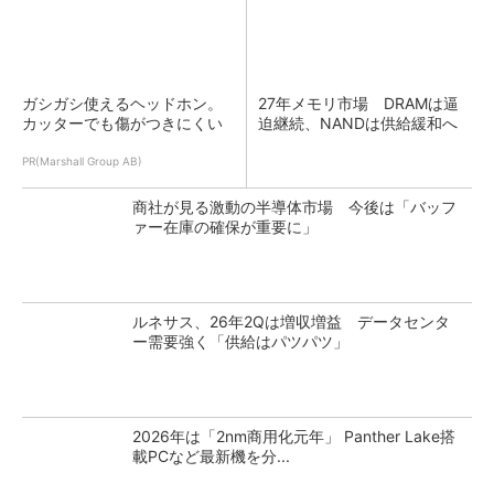
ガシガシ使えるヘッドホン。
27年メモリ市場 DRAMは逼
カッターでも傷がつきにくい
迫継続、NANDは供給緩和へ
PR(Marshall Group AB)
商社が見る激動の半導体市場 今後は「バッフ
ァー在庫の確保が重要に」
ルネサス、26年2Qは増収増益 データセンタ
ー需要強く「供給はパツパツ」
2026年は「2nm商用化元年」 Panther Lake搭
載PCなど最新機を分...