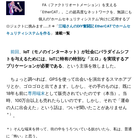
FA（ファクトリオートメーション）を支える
「EtherCAT」。この超高度なネットワークを、無謀にも
個人の“ホームセキュリティシステム”向けに応用するプ
ロジェクトに挑みます……!! ⇒「
江端さんのDIY奮闘記 EtherCATでホームセ
キュリティシステムを作る
」
連載一覧
前回
、
IoT（モノのインターネット）が社会にパラダイムシフ
トを与えるためには、IoTに特有の特別な「エロ」を実現するア
プリケーションが必要である
、という主張を致しました。
ちょっと調べれば、GPSを使って出会いを演出するスマホアプ
リとか、ゴロゴロと出てきます。しかし、その手のものは、既に
18年も前に
専用端末
として販売されていたのです（本当）。当
時、100万台以上も売れたらしいのです。しかし、それで「運命
の人に出会えた」という話は、ついぞ聞いたことがありません
＊）
。
＊）そんな端末を持って、街の中をうろついている奴がいたら、私は、普通
に「怖い」と思う。