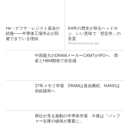
He・ナフサ・レジスト逼迫の
64年の歴史が宿るヘッドホ
続報――半導体工場停止が回
ン、いい意味で「想定外」の
避できている理由
音質
PR(Marshall Group AB)
中国最大のDRAMメーカーCXMTがIPOへ 増
産とHBM開発で存在感
27年メモリ市場 DRAMは逼迫継続、NANDは
供給緩和へ
商社が見る激動の半導体市場 今後は「バッフ
ァー在庫の確保が重要に」