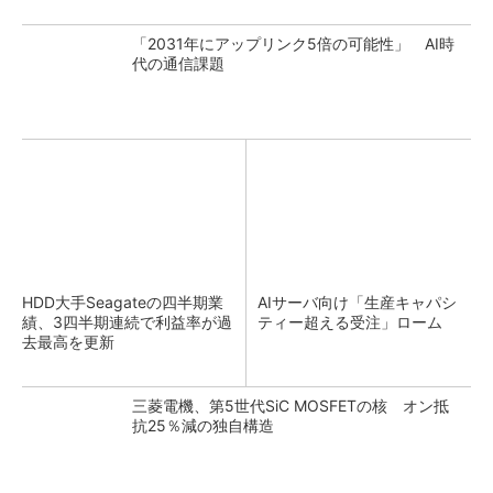
「2031年にアップリンク5倍の可能性」 AI時
代の通信課題
HDD大手Seagateの四半期業
AIサーバ向け「生産キャパシ
績、3四半期連続で利益率が過
ティー超える受注」ローム
去最高を更新
三菱電機、第5世代SiC MOSFETの核 オン抵
抗25％減の独自構造