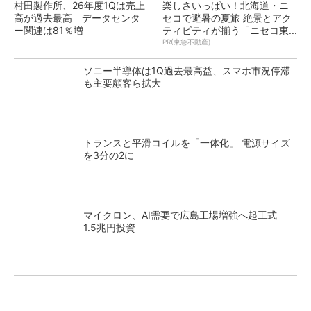
村田製作所、26年度1Qは売上
楽しさいっぱい！北海道・ニ
高が過去最高 データセンタ
セコで避暑の夏旅 絶景とアク
ー関連は81％増
ティビティが揃う「ニセコ東...
PR(東急不動産)
ソニー半導体は1Q過去最高益、スマホ市況停滞
も主要顧客ら拡大
トランスと平滑コイルを「一体化」 電源サイズ
を3分の2に
マイクロン、AI需要で広島工場増強へ起工式
1.5兆円投資