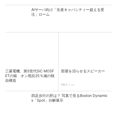
AIサーバ向け「生産キャパシティー超える受
注」ローム
三菱電機、第5世代SiC MOSF
部屋を沼らせるスピーカー
ETの核 オン抵抗25％減の独
自構造
PR(デノン)
四足歩行の肝は？ 写真で見るBoston Dynamic
s「Spot」分解展示