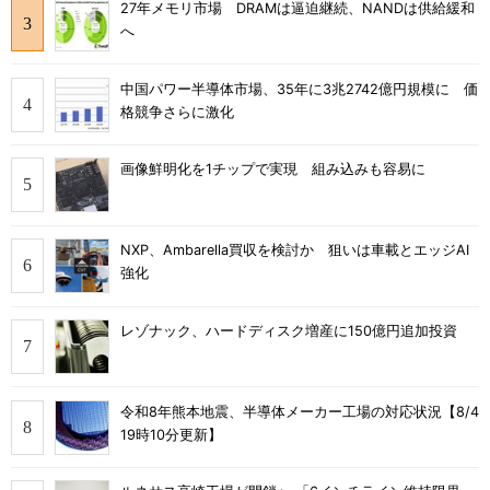
27年メモリ市場 DRAMは逼迫継続、NANDは供給緩和
へ
中国パワー半導体市場、35年に3兆2742億円規模に 価
格競争さらに激化
画像鮮明化を1チップで実現 組み込みも容易に
NXP、Ambarella買収を検討か 狙いは車載とエッジAI
強化
レゾナック、ハードディスク増産に150億円追加投資
令和8年熊本地震、半導体メーカー工場の対応状況【8/4
19時10分更新】