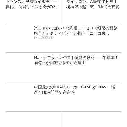
トランスと平滑コイルを「一
マイクロン、AI需要で広島工
体化」 電源サイズを3分の2に
場増強へ起工式 1.5兆円投資
楽しさいっぱい！北海道・ニセコで避暑の夏旅
絶景とアクティビティが揃う「ニセコ東...
PR(東急不動産)
He・ナフサ・レジスト逼迫の続報――半導体工
場停止が回避できている理由
中国最大のDRAMメーカーCXMTがIPOへ 増
産とHBM開発で存在感