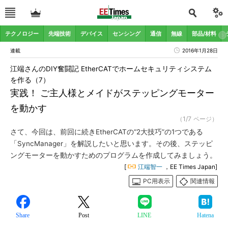
テクノロジー
先端技術
デバイス
センシング
通信
無線
部品/材料
連載
2016年1月28日
江端さんのDIY奮闘記 EtherCATでホームセキュリティシステム
を作る（7）
実践！ ご主人様とメイドがステッピングモーター
を動かす
（1/7 ページ）
さて、今回は、前回に続きEtherCATの“2大技巧”の1つである
「SyncManager」を解説したいと思います。その後、ステッピ
ングモーターを動かすためのプログラムを作成してみましょう。
[
江端智一
，EE Times Japan]
PC用表示
関連情報
Share
Post
LINE
Hatena