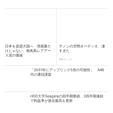
日本を資源大国へ 埋蔵量だ
デノンの空間オーディオ、凄
けじゃない、南鳥島レアアー
すぎた
ス泥の価値
PR(デノン)
「2031年にアップリンク5倍の可能性」 AI時
代の通信課題
HDD大手Seagateの四半期業績、3四半期連続
で利益率が過去最高を更新