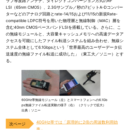
ラブ導波路アンテナ、ダイレクトコンバーション方式のRF
LSI（65nm CMOS）、2.3Gサンプル／秒の7ビットA-Dコンバー
ターなどのアナログ回路とrate-14/15および11/15の新規Rate-
compatible LDPC符号を用いた物理層と無線制御（MAC）層を
含む40nm CMOSベースバンドLSIを搭載している。さらに、こ
の無線モジュールと、大容量キャッシュメモリへの高速データア
クセスを可能にしたファイル転送システムを組み合わせ、無線シ
ステム全体として6.1Gbpsという「世界最高のユーザーデータ伝
送速度の無線ファイル転送に成功した」（東工大／ソニー）とす
る。
60GHz帯無線モジュール（左）とスマートフォンへの6.1Gb
ps無線ファイル転送実験の様子（右） （クリックで拡大）
出典：ソニー
40GHz帯では「原理的に2倍の周波数利用効
率」