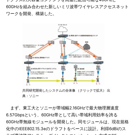
60GHzを組み合わせた新しいミリ波帯ワイヤレスアクセスネット
ワークを開発、構築した。
共同研究開発したシステムの全体像 （クリックで拡大） 出
典：ソニー
まず、東工大とソニーが帯域幅2.16GHzで最大物理層速度
6.57Gbpsという、60GHz帯として高い帯域利用効率を誇る
60GHz帯無線モジュールを開発した。同モジュールは、現在規格
化中のIEEE802.15.3eのドラフトをベースに設計。利得6dBiのス