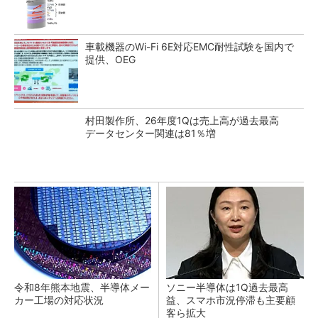
車載機器のWi-Fi 6E対応EMC耐性試験を国内で
提供、OEG
村田製作所、26年度1Qは売上高が過去最高
データセンター関連は81％増
令和8年熊本地震、半導体メー
ソニー半導体は1Q過去最高
カー工場の対応状況
益、スマホ市況停滞も主要顧
客ら拡大