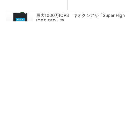
最大1000万IOPS キオクシアが「Super High
IOPS SSD」第...
無線チップ不要、「音」でデータを送受信 既
存機器に通信機能を追加
AIサーバ向け「生産キャパシティー超える受
注」ローム