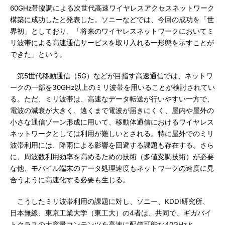
60GHz帯協調による次世代高速ワイヤレスアクセスネットワーク
構築に成功したと発表した。ソニーなどでは、今回の成功を「世
界初」としており、「将来のワイヤレスネットワークにおいてミ
リ波帯による高速通信サービスを取り入れる一形態を示すことが
できた」という。
第5世代移動通信（5G）などが目指す高速通信では、ネットワ
ークの一部を30GHz以上のミリ波帯を用いることが検討されてい
る。ただ、ミリ波帯は、高速なデータ転送が行いやすい一方で、
電波の減衰が大きく、遠くまで電波が届きにくく、屋内や屋外の
小さな通信ゾーン形成に用いて、移動体通信におけるワイヤレス
ネットワークとしては利用が難しいとされる。特に屋外でのミリ
波帯利用には、降雨による影響を回避する課題も存在する。さら
に、周波数利用効率を高めるための技術（多値変調技術）が必要
な他、モバイル端末のデータ処理速度もネットワークの速度に見
合うように高速化する必要も生じる。
こうしたミリ波帯利用の課題に対し、ソニー、KDDI研究所、
日本無線、東京工業大学（東工大）の4者は、共同で、ギガバイ
トクラスの大容量コンテンツを高速に配信可能な40GHzと