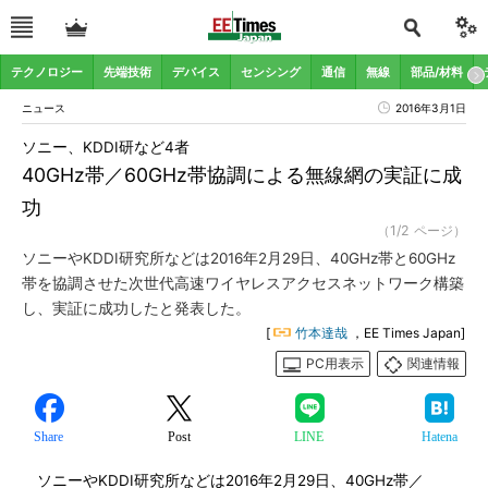
テクノロジー
先端技術
デバイス
センシング
通信
無線
部品/材料
ニュース
2016年3月1日
ソニー、KDDI研など4者
40GHz帯／60GHz帯協調による無線網の実証に成
功
（1/2 ページ）
ソニーやKDDI研究所などは2016年2月29日、40GHz帯と60GHz
帯を協調させた次世代高速ワイヤレスアクセスネットワーク構築
し、実証に成功したと発表した。
[
竹本達哉
，EE Times Japan]
PC用表示
関連情報
Share
Post
LINE
Hatena
ソニーやKDDI研究所などは2016年2月29日、40GHz帯／