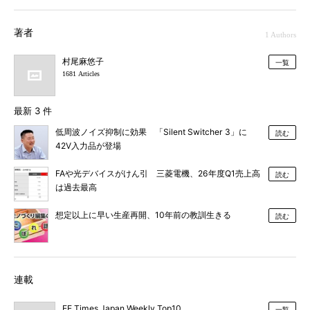
著者
1 Authors
村尾麻悠子
一覧
1681 Articles
最新 3 件
低周波ノイズ抑制に効果 「Silent Switcher 3」に
読む
42V入力品が登場
FAや光デバイスがけん引 三菱電機、26年度Q1売上高
読む
は過去最高
想定以上に早い生産再開、10年前の教訓生きる
読む
連載
EE Times Japan Weekly Top10
一覧