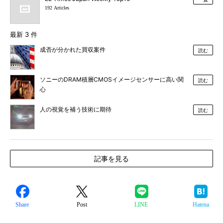
192 Articles
最新 3 件
成否が分かれた買収案件
読む
ソニーのDRAM積層CMOSイメージセンサーに高い関
読む
心
人の視覚を補う技術に期待
読む
記事を見る
Share
Post
LINE
Hatena