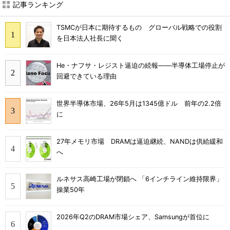
記事ランキング
TSMCが日本に期待するもの グローバル戦略での役割
を日本法人社長に聞く
He・ナフサ・レジスト逼迫の続報――半導体工場停止が
回避できている理由
世界半導体市場、26年5月は1345億ドル 前年の2.2倍
に
27年メモリ市場 DRAMは逼迫継続、NANDは供給緩和
へ
ルネサス高崎工場が閉鎖へ 「6インチライン維持限界」
操業50年
2026年Q2のDRAM市場シェア、Samsungが首位に