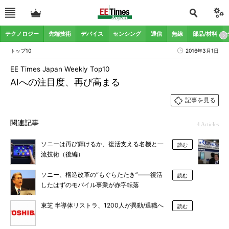
テクノロジー
先端技術
デバイス
センシング
通信
無線
部品/材料
トップ10
2016年3月1日
EE Times Japan Weekly Top10
AIへの注目度、再び高まる
記事を見る
関連記事
4 Articles
ソニーは再び輝けるか、復活支える名機と一
読む
流技術（後編）
ソニー、構造改革の“もぐらたたき”――復活
読む
したはずのモバイル事業が赤字転落
東芝 半導体リストラ、1200人が異動/退職へ
読む