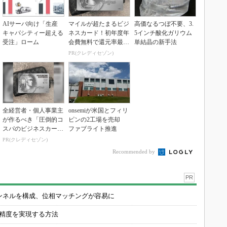
AIサーバ向け「生産
マイルが超たまるビジ
高価なるつぼ不要、3.
キャパシティー超える
ネスカード！初年度年
5インチ酸化ガリウム
受注」ローム
会費無料で還元率最大
単結晶の新手法
1.125%
PR(クレディセゾン)
全経営者・個人事業主
onsemiが米国とフィリ
が作るべき「圧倒的コ
ピンの2工場を売却
スパのビジネスカー
ファブライト推進
ド」
PR(クレディセゾン)
Recommended by
PR
チャンネルを構成、位相マッチングが容易に
の精度を実現する方法