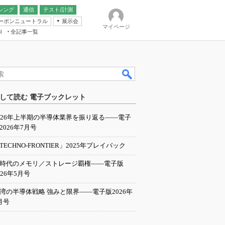
シング
通信
テスト/計測
ーボンニュートラル
展示会
マイページ
全記事一覧
l
ンピューティング
して読む 電子ブックレット
IER
026年上半期の半導体業界を振り返る――電子
2026年7月号
TECHNO-FRONTIER」2025年プレイバック
I時代のメモリ／ストレージ覇権――電子版
026年5月号
湾の半導体戦略 強みと限界――電子版2026年
月号