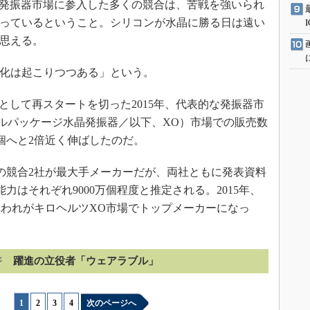
S発振器市場に参入した多くの競合は、苦戦を強いられ
っているということ。シリコンが水晶に勝る日は遠い
思える。
に変化は起こりつつある」という。
社として再スタートを切った2015年、代表的な発振器市
プルパッケージ水晶発振器／以下、XO）市場での販売数
0万個へと2倍近く伸ばしたのだ。
の競合2社が最大手メーカーだが、両社ともに発表資料
力はそれぞれ9000万個程度と推定される。2015年、
われがキロヘルツXO市場でトップメーカーになっ
ジ
躍進の立役者「ウェアラブル」
1
|
2
|
3
|
4
次のページへ