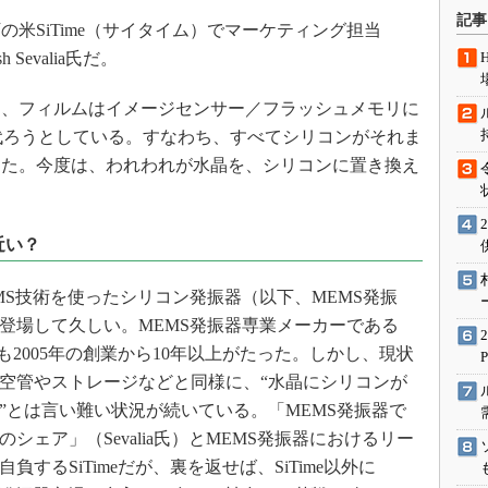
術を知る
記事
米SiTime（サイタイム）でマーケティング担当
エンジニア”が仕掛けた社内
ush Sevalia氏だ。
念の180日
ションは日本を救うのか
に、フィルムはイメージセンサー／フラッシュメモリに
IoT通信
て代ろうとしている。すなわち、すべてシリコンがそれま
ナリスト「未来展望」
きた。今度は、われわれが水晶を、シリコンに置き換え
愛されないエンジニア」の
行動論
近い？
S技術を使ったシリコン発振器（以下、MEMS発振
登場して久しい。MEMS発振器専業メーカーである
imeも2005年の創業から10年以上がたった。しかし、現状
空管やストレージなどと同様に、“水晶にシリコンが
”とは言い難い状況が続いている。「MEMS発振器で
％のシェア」（Sevalia氏）とMEMS発振器におけるリー
自負するSiTimeだが、裏を返せば、SiTime以外に