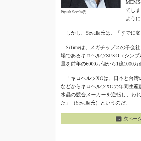
MEM
てしま
Piyush Sevalia氏
ように
しかし、Sevalia氏は、「すで
SiTimeは、メガチップスの子会
場であるキロヘルツSPXO（シン
量を前年の6000万個から1億100
「キロヘルツXOは、日本と台湾
などからキロヘルツXOの年間生産能
水晶の競合メーカーを逆転し、われ
た」（Sevalia氏）というのだ。
次ペー
→