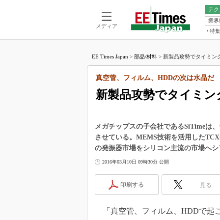
テク
業界
電池／エネル
ア
メディア
特
メ
福田昭の
LS
EE Times Japan
>
部品/材料
>
新製品攻勢でタイミング市
福田昭の
マ
湯之上隆
真空管、フィルム、HDDの次は水晶だ
FP
大山聡の
新製品攻勢でタイミング
大原雄介
ック
リタイア
メガチップスの子会社であるSiTime
学漂流記
させている。MEMS技術を活用したTC
の発振器市場をシリコン主流の市場へシ
世界を「
2016年03月10日 09時30分 公開
踊るバズワ
Buzzwo
印刷する
見る
この10
で起こる
製品分解
「真空管、フィルム、HDDで起