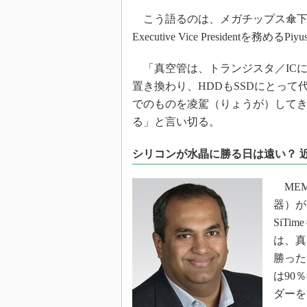
光伝送技
こう語るのは、メガチップス傘下の
“異端児
Executive Vice Presidentを務めるPiy
改革、執
イノベー
「真空管は、トランジスタ／IC
JASA発
置き換わり、HDDもSSDにとっ
IHSア
でのものを凌駕（りょうが）して
る」と言い切る。
「英語に
ための新
シリコンが水晶に勝る日は遠い？ 
MEM
器）が
SiT
は、真
勝った
は90
ダーを