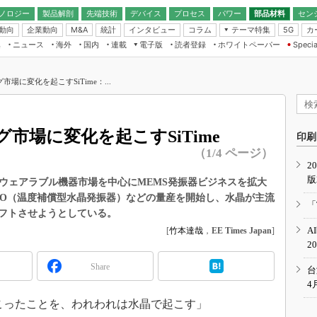
ノロジー
製品解剖
先端技術
デバイス
プロセス
パワー
部品材料
セン
動向
企業動向
統計
インタビュー
コラム
テーマ特集
カ
M&A
5G
ギー
ナログ
無線
集
ニュース
海外
国内
連載
電子版
読者登録
ホワイトペーパー
Specia
フィジカルAI
IoT・エッジコ
モリ
EXPO
Microchip情報
ストレージ通信
EE Times Japan×EDN Japan統合電
エッジAI
子版
I
SEMICON Japan
場に変化を起こすSiTime：...
デバイス通信
パワーエレクトロニクス
電子ブックレット
イコン
CEATEC
のナノフォーカス
半導体後工程
GA
EdgeTech＋
業界スコープ
市場に変化を起こすSiTime
読者調査（EE Times Research）
印刷
TECHNO-FRONT
のエレ・組み込みプレイバ
（1/4 ページ）
カーボンニュートラル
2
人とくるま展
版
IoT
直前エンジニアの社会人大
は、ウェアラブル機器市場を中心にMEMS発振器ビジネスを拡大
XO（温度補償型水晶発振器）などの量産を開始し、水晶が主流
電源設計（EDN Japan）
「
フトさせようとしている。
数字」で回してみよう
エレクトロニクス入門（EDN
A
[
竹本達哉
，
EE Times Japan
]
Japan）
ード ～Behind the
2
rd
Share
年で起こったこと、次の10年
台
こと
4
で探るアジアの新トレンド
こったことを、われわれは水晶で起こす」