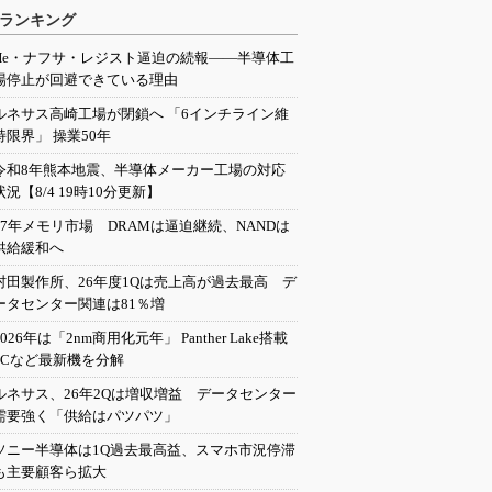
ランキング
He・ナフサ・レジスト逼迫の続報――半導体工
場停止が回避できている理由
ルネサス高崎工場が閉鎖へ 「6インチライン維
持限界」 操業50年
令和8年熊本地震、半導体メーカー工場の対応
状況【8/4 19時10分更新】
27年メモリ市場 DRAMは逼迫継続、NANDは
供給緩和へ
村田製作所、26年度1Qは売上高が過去最高 デ
ータセンター関連は81％増
2026年は「2nm商用化元年」 Panther Lake搭載
PCなど最新機を分解
ルネサス、26年2Qは増収増益 データセンター
需要強く「供給はパツパツ」
ソニー半導体は1Q過去最高益、スマホ市況停滞
も主要顧客ら拡大