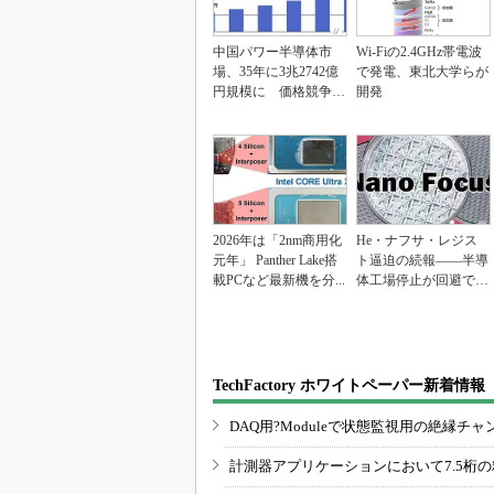
中国パワー半導体市
Wi-Fiの2.4GHz帯電波
場、35年に3兆2742億
で発電、東北大学らが
円規模に 価格競争さ
開発
らに激化
2026年は「2nm商用化
He・ナフサ・レジス
元年」 Panther Lake搭
ト逼迫の続報――半導
載PCなど最新機を分...
体工場停止が回避でき
ている理由
TechFactory ホワイトペーパー新着情報
DAQ用?Moduleで状態監視用の絶縁
計測器アプリケーションにおいて7.5桁