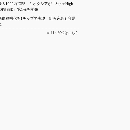
最大1000万IOPS キオクシアが「Super High
IOPS SSD」第1弾を開発
画像鮮明化を1チップで実現 組み込みも容易
に
≫
11～30位はこちら