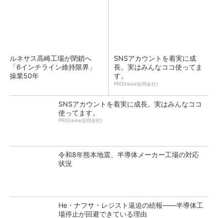
ルネサス高崎工場が閉鎖へ
SNSアカウントを着実に成
「6インチライン維持限界」
長。実はみんなココ使ってま
操業50年
す。
PR(Dreaw合同会社)
SNSアカウントを着実に成長。実はみんなココ
使ってます。
PR(Dreaw合同会社)
令和8年熊本地震、半導体メーカー工場の対応
状況
He・ナフサ・レジスト逼迫の続報――半導体工
場停止が回避できている理由