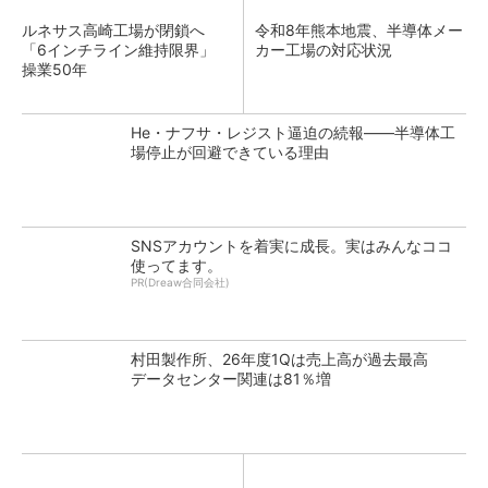
ルネサス高崎工場が閉鎖へ
令和8年熊本地震、半導体メー
「6インチライン維持限界」
カー工場の対応状況
操業50年
He・ナフサ・レジスト逼迫の続報――半導体工
場停止が回避できている理由
SNSアカウントを着実に成長。実はみんなココ
使ってます。
PR(Dreaw合同会社)
村田製作所、26年度1Qは売上高が過去最高
データセンター関連は81％増