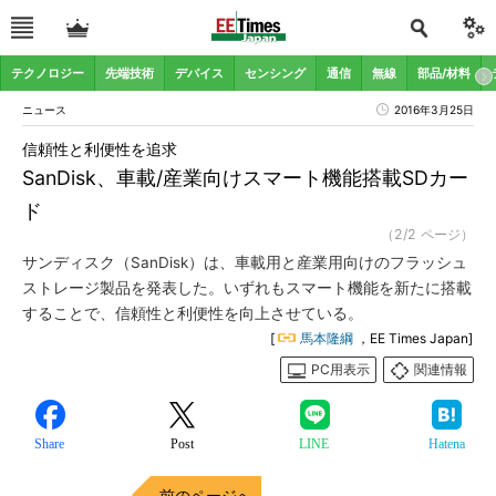
テクノロジー
先端技術
デバイス
センシング
通信
無線
部品/材料
ニュース
2016年3月25日
信頼性と利便性を追求
SanDisk、車載/産業向けスマート機能搭載SDカー
ド
（2/2 ページ）
サンディスク（SanDisk）は、車載用と産業用向けのフラッシュ
ストレージ製品を発表した。いずれもスマート機能を新たに搭載
することで、信頼性と利便性を向上させている。
[
馬本隆綱
，EE Times Japan]
PC用表示
関連情報
Share
Post
LINE
Hatena
前のページへ