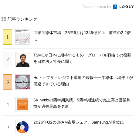
Recommended by
記事ランキング
世界半導体市場、26年5月は1345億ドル 前年の2.2倍
に
TSMCが日本に期待するもの グローバル戦略での役割
を日本法人社長に聞く
He・ナフサ・レジスト逼迫の続報――半導体工場停止が
回避できている理由
SK hynixの四半期業績、5四半期連続で売上高と営業利
益が過去最高を更新
2026年Q2のDRAM市場シェア、Samsungが首位に