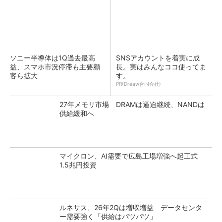
ソニー半導体は1Q過去最高
SNSアカウントを着実に成
益、スマホ市況停滞も主要顧
長。実はみんなココ使ってま
客ら拡大
す。
PR(Dreaw合同会社)
27年メモリ市場 DRAMは逼迫継続、NANDは
供給緩和へ
マイクロン、AI需要で広島工場増強へ起工式
1.5兆円投資
ルネサス、26年2Qは増収増益 データセンタ
ー需要強く「供給はパツパツ」