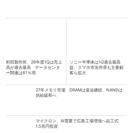
村田製作所、26年度1Qは売上
ソニー半導体は1Q過去最高
高が過去最高 データセンタ
益、スマホ市況停滞も主要顧
ー関連は81％増
客ら拡大
27年メモリ市場 DRAMは逼迫継続、NANDは
供給緩和へ
マイクロン、AI需要で広島工場増強へ起工式
1.5兆円投資