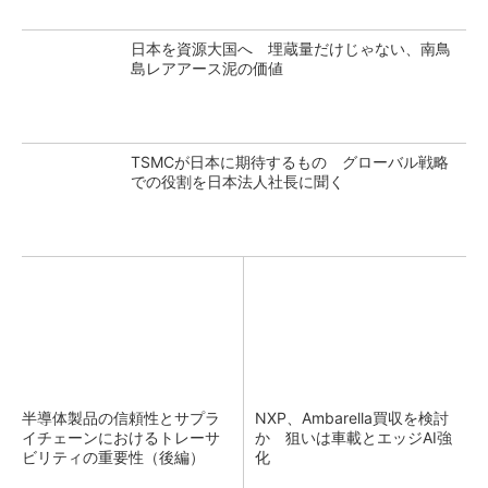
日本を資源大国へ 埋蔵量だけじゃない、南鳥
島レアアース泥の価値
TSMCが日本に期待するもの グローバル戦略
での役割を日本法人社長に聞く
半導体製品の信頼性とサプラ
NXP、Ambarella買収を検討
イチェーンにおけるトレーサ
か 狙いは車載とエッジAI強
ビリティの重要性（後編）
化