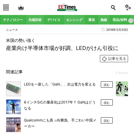
テクノロジー
先端技術
デバイス
センシング
通信
無線
部品/材料
ニュース
2016年3月30日
米国の勢い強く
産業向け半導体市場が好調、LEDがけん引役に
記事を見る
関連記事
4 Articles
LEDを一新した「GaN」、次は電力を変える
読む
6インチSiCの量産化は2017年？ GaNはどう
読む
なる
Qualcommにも真っ向勝負、手ごわい中国メ
読む
ーカー