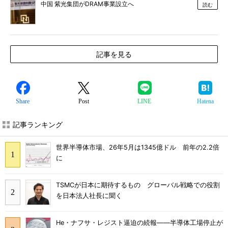
中国 紫光集団がDRAM事業設立へ
読む
記事を見る
Share
Post
LINE
Hatena
記事ランキング
世界半導体市場、26年5月は1345億ドル 前年の2.2倍
に
TSMCが日本に期待するもの グローバル戦略での役割
を日本法人社長に聞く
He・ナフサ・レジスト逼迫の続報――半導体工場停止が