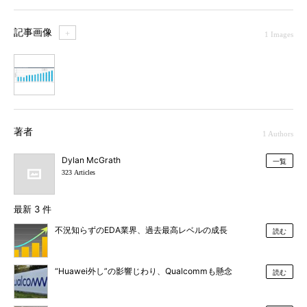
記事画像
＋
1 Images
1
著者
1 Authors
Dylan McGrath
一覧
323 Articles
最新 3 件
不況知らずのEDA業界、過去最高レベルの成長
読む
“Huawei外し”の影響じわり、Qualcommも懸念
読む