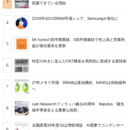
回避できている理由
2026年Q2のDRAM市場シェア、Samsungが首位に
SK hynixの四半期業績、5四半期連続で売上高と営業利
益が過去最高を更新
特定の向きに並んだCNT構造を局所的に形成する新技術
27年メモリ市場 DRAMは逼迫継続、NANDは供給緩和
へ
Lam Researchフィラッハ拠点40周年 Rapidus「最先
端半導体支える重要な役割」
太陽誘電26年度1Qは増収増益 AI需要でコンデンサー