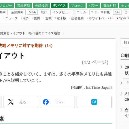
ノロジー
製品解剖
先端技術
デバイス
プロセス
パワー
部品材料
セン
動向
企業動向
統計
インタビュー
コラム
テーマ特集
カ
M&A
5G
ギー
ナログ
無線
集
ニュース
海外
国内
連載
電子版
読者登録
ホワイトペーパー
Specia
フィジカルAI
IoT・エッジコ
モリ
EXPO
Microchip情報
ストレージ通信
EE Times Japan×EDN Japan統合電
エッジAI
子版
I
SEMICON Japan
本要素とレイアウト：福田昭のデバイス通信...
デバイス通信
パワーエレクトロニクス
電子ブックレット
イコン
CEATEC
のナノフォーカス
先端メモリに対する期待（13）
半導体後工程
GA
EdgeTech＋
業界スコープ
イアウト
読者調査（EE Times Research）
印刷
TECHNO-FRONT
のエレ・組み込みプレイバ
（1/2 ページ）
カーボンニュートラル
2
人とくるま展
版
IoT
直前エンジニアの社会人大
べきことを紹介していく。まずは、多くの半導体メモリにも共通
ウトから説明していこう。
電源設計（EDN Japan）
「
数字」で回してみよう
[
福田昭
，
EE Times Japan
]
エレクトロニクス入門（EDN
A
Japan）
ード ～Behind the
2
rd
見る
Share
年で起こったこと、次の10年
台
こと
4
素
で探るアジアの新トレンド