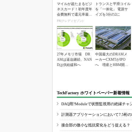
マイルが超たまるビジ
トランスと平滑コイル
ネスカード！初年度年
を「一体化」 電源サ
会費無料で還元率最大
イズを3分の2に
1.125%
PR(クレディセゾン)
27年メモリ市場 DR
中国最大のDRAMメ
AMは逼迫継続、NAN
ーカーCXMTがIPO
Dは供給緩和へ
へ 増産とHBM開発
で存在感
TechFactory ホワイトペーパー新着情報
DAQ用?Moduleで状態監視用の絶縁
計測器アプリケーションにおいて7.5桁
接合部の微小な抵抗変化をどう捉える？