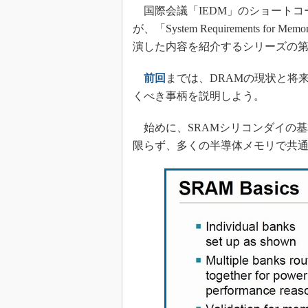
光伝送技
国際会議「IEDM」のショートコースで英
“異端児
が、「System Requirements 
改革、執
演した内容を紹介するシリーズの第
イノベー
前回
までは、DRAMの現状と将
JASA発
くべき事柄を説明しよう。
IHSア
「英語に
始めに、SRAMシリコンダイの基
ための新
限らず、多くの半導体メモリで共