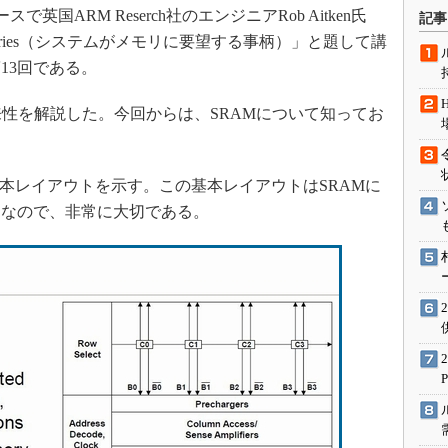
術を知る
国ARM Reserch社のエンジニアRob Aitken氏
記事
エンジニア”が仕掛けた社内
for Memories（システムがメモリに要望する事柄）」と題して講
念の180日
13回である。
ションは日本を救うのか
来性を解説した。今回からは、SRAMについて知ってお
IoT通信
ナリスト「未来展望」
愛されないエンジニア」の
本レイアウトを示す。この基本レイアウトはSRAMに
行動論
通なので、非常に大切である。