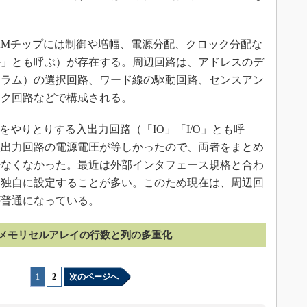
AMチップには制御や増幅、電源分配、クロック分配な
ル」とも呼ぶ）が存在する。周辺回路は、アドレスのデ
カラム）の選択回路、ワード線の駆動回路、センスアン
ック回路などで構成される。
をやりとりする入出力回路（「IO」「I/O」とも呼
入出力回路の電源電圧が等しかったので、両者をまとめ
少なくなかった。最近は外部インタフェース規格と合わ
を独自に設定することが多い。このため現在は、周辺回
が普通になっている。
メモリセルアレイの行数と列の多重化
1
|
2
次のページへ