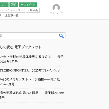
シング
通信
テスト/計測
ーボンニュートラル
展示会
マイページ
全記事一覧
l
ンピューティング
して読む 電子ブックレット
IER
026年上半期の半導体業界を振り返る――電子
2026年7月号
TECHNO-FRONTIER」2025年プレイバック
I時代のメモリ／ストレージ覇権――電子版
026年5月号
湾の半導体戦略 強みと限界――電子版2026年
月号