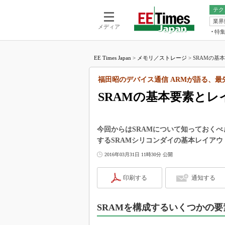
テク
業界
電池／エネル
ア
メディア
特
メ
福田昭の
LS
EE Times Japan
>
メモリ／ストレージ
>
SRAMの基
福田昭の
マ
湯之上隆
福田昭のデバイス通信 ARMが語る、最
FP
大山聡の
SRAMの基本要素とレ
大原雄介
ック
リタイア
今回からはSRAMについて知っておく
学漂流記
するSRAMシリコンダイの基本レイア
世界を「
2016年03月31日 11時30分 公開
踊るバズワ
Buzzwo
印刷する
通知する
この10
で起こる
SRAMを構成するいくつかの要
製品分解