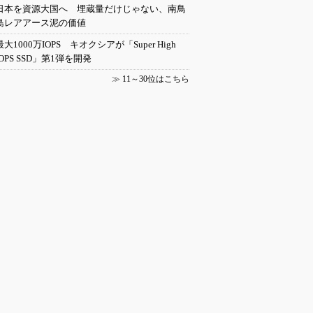
日本を資源大国へ 埋蔵量だけじゃない、南鳥
島レアアース泥の価値
最大1000万IOPS キオクシアが「Super High
IOPS SSD」第1弾を開発
≫
11～30位はこちら