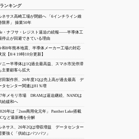
ランキング
ルネサス高崎工場が閉鎖へ 「6インチライン維
持限界」 操業50年
He・ナフサ・レジスト逼迫の続報――半導体工
場停止が回避できている理由
令和8年熊本地震、半導体メーカー工場の対応
状況【8/4 19時10分更新】
ソニー半導体は1Q過去最高益、スマホ市況停滞
も主要顧客ら拡大
村田製作所、26年度1Qは売上高が過去最高 デ
ータセンター関連は81％増
27年メモリ市場 DRAMは逼迫継続、NANDは
供給緩和へ
2026年は「2nm商用化元年」 Panther Lake搭載
PCなど最新機を分解
ルネサス、26年2Qは増収増益 データセンター
需要強く「供給はパツパツ」