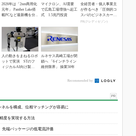
2026年は「2nm商用化
マイクロン、AI需要
全経営者・個人事業主
元年」 Panther Lake搭
で広島工場増強へ起工
が作るべき「圧倒的コ
載PCなど最新機を分...
式 1.5兆円投資
スパのビジネスカー
ド」
PR(クレディセゾン)
人の動きをまねるロボ
ルネサス高崎工場が閉
ットで実演 STのフ
鎖へ 「6インチライン
ィジカルAI向け製品
維持限界」 操業50年
群
Recommended by
PR
チャンネルを構成、位相マッチングが容易に
の精度を実現する方法
 先端パッケージの低電流評価