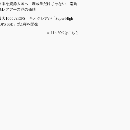
日本を資源大国へ 埋蔵量だけじゃない、南鳥
島レアアース泥の価値
最大1000万IOPS キオクシアが「Super High
IOPS SSD」第1弾を開発
≫
11～30位はこちら