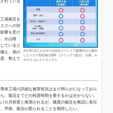
認されている
工場被災を
リスクへの対
の影響を受け
水、火山噴
講じていると
2015年1月にルネサスが自社イベントで顧客向けに開示
に備え、他の
したリスク対応例の資料 （クリックで拡大） 出典：ル
程度、整えて
ネサス エレクトロニクス
導体工場の詳細な被害状況はまだ明らかになっておら
から、復旧までどの程度時間を要するかは分からない。
ら1カ月程度と推測されるが、幾度の被災を教訓に各社
し、早期、復旧が図られることを期待したい。