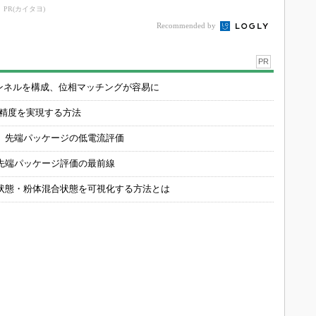
略的拠点に」
PR(カイタヨ)
Recommended by
PR
チャンネルを構成、位相マッチングが容易に
の精度を実現する方法
 先端パッケージの低電流評価
先端パッケージ評価の最前線
状態・粉体混合状態を可視化する方法とは