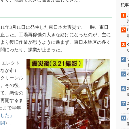
術を知る
記事
エンジニア”が仕掛けた社内
念の180日
ションは日本を救うのか
11年3月11日に発生した東日本大震災で、一時、東日
IoT通信
停止した。工場再稼働の大きな妨げになったのが、主に
により復旧作業が思うように進まず、東日本地区の多く
ナリスト「未来展望」
期間にわたり、操業が止まった。
愛されないエンジニア」の
行動論
 エレクト
ちなか市）
／クリーンル
た。その後、
得て、懸命の
を再開するま
旧まで半年
とした」――
公開
）。