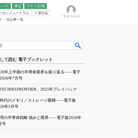
シング
通信
テスト/計測
ーボンニュートラル
展示会
マイページ
全記事一覧
l
ンピューティング
して読む 電子ブックレット
IER
026年上半期の半導体業界を振り返る――電子
2026年7月号
TECHNO-FRONTIER」2025年プレイバック
I時代のメモリ／ストレージ覇権――電子版
026年5月号
湾の半導体戦略 強みと限界――電子版2026年
月号