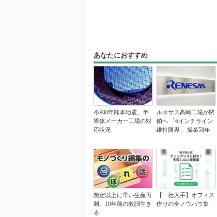
あなたにおすすめ
令和8年熊本地震、半
ルネサス高崎工場が閉
導体メーカー工場の対
鎖へ 「6インチライン
応状況
維持限界」 操業50年
想定以上に早い生産再
【一括入手】オフィス
開、10年前の教訓生き
作りの全ノウハウ集
る