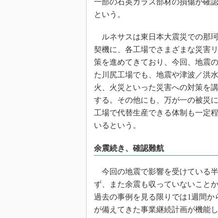
一部の石英ガラス部材の損傷が確
という。
ルネサスは東日本大震災での那珂
契機に、各工場でさまざまな災害
策を進めてきており、今回、地震
た川尻工場でも、地震や津波／洪
火、火災といった災害への対策を
する。その他にも、万が一の被災
工場で代替生産できる体制も一定
いるという。
余震続き、確認難航
今回の地震で影響を受けている半
ず、また余震も収っていないこと
過去の事例を見る限りでは1週間か
が備えてきた事業継続計画が機能