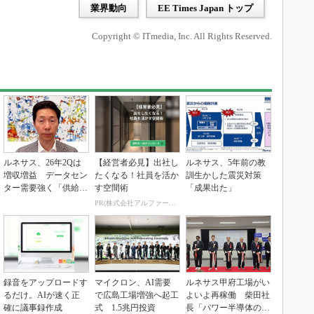
業界動向
EE Times Japan トップ
Copyright © ITmedia, Inc. All Rights Reserved.
ルネサス、26年2Qは
【経営者必見】出社し
ルネサス、5年前の教
増収増益 データセン
たくなる！社員を活か
訓生かした震災対策
ター需要強く「供給は
す空間術
「成果出た」
パツパツ」
PR(株式会社アルファーテクノ)
録音をアップロードす
マイクロン、AI需要
ルネサス甲府工場がい
るだけ。AIが速く正
で広島工場増強へ起工
よいよ再稼働 柴田社
確に議事録作成
式 1.5兆円投資
長「パワー半導体の戦