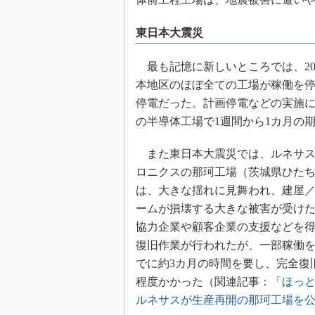
光伝送技
“異端児
東日本大震災
改革、執
イノベー
最も記憶に新しいところでは、20
JASA発
本地区のほぼ全ての工場が稼働を
停電だった。計画停電などの実施
IHSア
の半導体工場で1週間から1カ月の
「英語に
ための新
また東日本大震災では、ルネサス
ロニクスの那珂工場（茨城県ひた
は、大きな揺れに見舞われ、建屋
ームが損壊する大きな被害が受け
協力企業や顧客企業の支援などを
復旧作業が行われたが、一部稼働
でに約3カ月の時間を要し、完全復
程度かかった（関連記事：
「ほっ
ルネサスが生産再開の那珂工場を