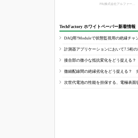
PR(株式会社アルファーテクノ)
TechFactory ホワイトペーパー新着情報
DAQ用?Moduleで状態監視用の絶縁
計測器アプリケーションにおいて7.5桁
接合部の微小な抵抗変化をどう捉える？
微細配線間の絶縁劣化をどう捉える？ 
次世代電池の性能を担保する、電極表面