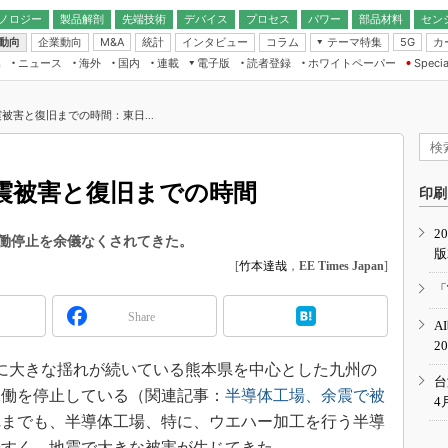
ノロジー
製品解剖
先端技術
デバイス
プロセス
パワー
部品材料
セン
動向
企業動向
統計
インタビュー
コラム
テーマ特集
カ
M&A
5G
ギー
ナログ
無線
集
ニュース
海外
国内
連載
電子版
読者登録
ホワイトペーパー
Specia
フィジカルAI
IoT・エッジコ
モリ
EXPO
Microchip情報
ストレージ通信
EE Times Japan×EDN Japan統合電
エッジAI
子版
I
SEMICON Japan
被害と復旧までの時間：東日...
デバイス通信
パワーエレクトロニクス
電子ブックレット
イコン
CEATEC
のナノフォーカス
半導体後工程
GA
EdgeTech＋
業界スコープ
震被害と復旧までの時間
読者調査（EE Times Research）
印刷
TECHNO-FRONT
のエレ・組み込みプレイバ
カーボンニュートラル
2
人とくるま展
働停止を余儀なくされてきた。
版
IoT
直前エンジニアの社会人大
[
竹本達哉
，
EE Times Japan
]
電源設計（EDN Japan）
「
数字」で回してみよう
エレクトロニクス入門（EDN
Share
A
Japan）
ード ～Behind the
2
rd
続的に大きな揺れが続いている熊本県を中心とした九州の
年で起こったこと、次の10年
台
こと
稼働を停止している（関連記事：
半導体工場、余震で被
4
れまでも、半導体工場、特に、ウエハー加工を行う半導
で探るアジアの新トレンド
やすく、地震で大きな被害が生じてきた。