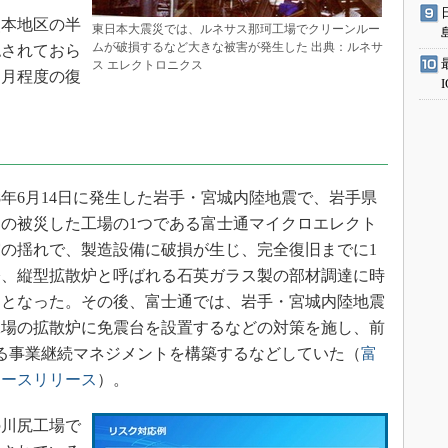
本地区の半
東日本大震災では、ルネサス那珂工場でクリーンルー
ムが破損するなど大きな被害が発生した 出典：ルネサ
認されておら
ス エレクトロニクス
カ月程度の復
。
08年6月14日に発生した岩手・宮城内陸地震で、岩手県
の被災した工場の1つである富士通マイクロエレクト
の揺れで、製造設備に破損が生じ、完全復旧までに1
際、縦型拡散炉と呼ばれる石英ガラス製の部材調達に時
因となった。その後、富士通では、岩手・宮城内陸地震
工場の拡散炉に免震台を設置するなどの対策を施し、前
る事業継続マネジメントを構築するなどしていた（
富
ュースリリース
）。
川尻工場で