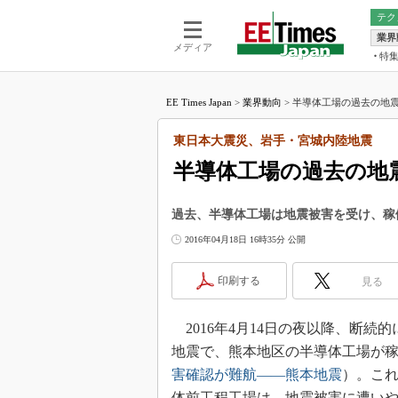
テク
業界
電池／エネル
ア
メディア
特
メ
福田昭の
LS
EE Times Japan
>
業界動向
>
半導体工場の過去の地震
福田昭の
マ
湯之上隆
東日本大震災、岩手・宮城内陸地震
FP
大山聡の
半導体工場の過去の地
大原雄介
ック
過去、半導体工場は地震被害を受け、稼
リタイア
2016年04月18日 16時35分 公開
学漂流記
世界を「
印刷する
見る
踊るバズワ
Buzzwo
2016年4月14日の夜以降、断
この10
で起こる
地震で、熊本地区の半導体工場が
害確認が難航――熊本地震
）。こ
製品分解
体前工程工場は、地震被害に遭い