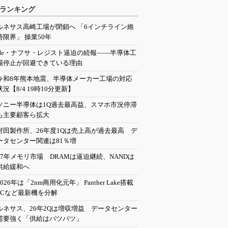
ランキング
ルネサス高崎工場が閉鎖へ 「6インチライン維
持限界」 操業50年
He・ナフサ・レジスト逼迫の続報――半導体工
場停止が回避できている理由
令和8年熊本地震、半導体メーカー工場の対応
状況【8/4 19時10分更新】
ソニー半導体は1Q過去最高益、スマホ市況停滞
も主要顧客ら拡大
村田製作所、26年度1Qは売上高が過去最高 デ
ータセンター関連は81％増
27年メモリ市場 DRAMは逼迫継続、NANDは
供給緩和へ
2026年は「2nm商用化元年」 Panther Lake搭載
PCなど最新機を分解
ルネサス、26年2Qは増収増益 データセンター
需要強く「供給はパツパツ」