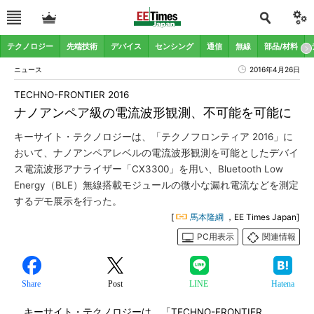
テクノロジー
先端技術
デバイス
センシング
通信
無線
部品/材料
ニュース
2016年4月26日
TECHNO-FRONTIER 2016
ナノアンペア級の電流波形観測、不可能を可能に
キーサイト・テクノロジーは、「テクノフロンティア 2016」に
おいて、ナノアンペアレベルの電流波形観測を可能としたデバイ
ス電流波形アナライザー「CX3300」を用い、Bluetooth Low
Energy（BLE）無線搭載モジュールの微小な漏れ電流などを測定
するデモ展示を行った。
[
馬本隆綱
，EE Times Japan]
PC用表示
関連情報
Share
Post
LINE
Hatena
キーサイト・テクノロジーは、「TECHNO-FRONTIER