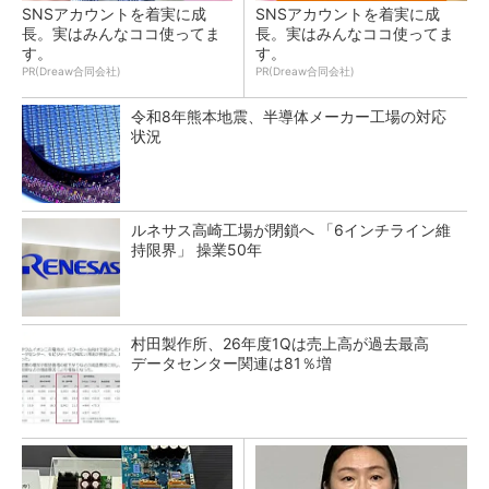
SNSアカウントを着実に成
SNSアカウントを着実に成
長。実はみんなココ使ってま
長。実はみんなココ使ってま
す。
す。
PR(Dreaw合同会社)
PR(Dreaw合同会社)
令和8年熊本地震、半導体メーカー工場の対応
状況
ルネサス高崎工場が閉鎖へ 「6インチライン維
持限界」 操業50年
村田製作所、26年度1Qは売上高が過去最高
データセンター関連は81％増