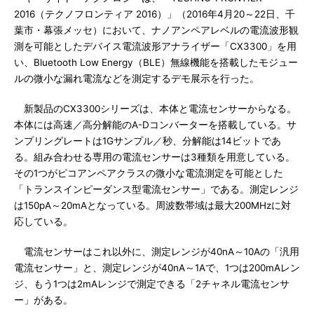
2016（テクノフロンティア 2016）」（2016年4月20～22日、千
葉市・幕張メッセ）において、ナノアンペアレベルの電流波形観
測を可能としたデバイス電流波形アナライザー「CX3300」を用
い、Bluetooth Low Energy（BLE）無線機能を搭載したモジュー
ルの微小な漏れ電流などを測定するデモ展示を行った。
新製品のCX3300シリーズは、本体と電流センサーからなる。
本体には高速／高分解能のA-Dコンバーターを搭載している。サ
ンプリングレートは1Gサンプル／秒、分解能は14ビットであ
る。組み合わせる専用の電流センサーは3種類を用意している。
その1つがピコアンペアクラスの微小な電流測定を可能とした
「トランスインピーダンス型電流センサー」である。測定レンジ
は150pA～20mAとなっている。周波数帯域は最大200MHzに対
応している。
電流センサーはこれ以外に、測定レンジが40nA～10Aの「汎用
電流センサー」と、測定レンジが40nA～1Aで、1つは200mAレン
ジ、もう1つは2mAレンジで測定できる「2チャネル電流センサ
ー」がある。