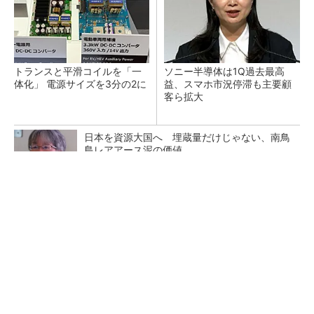
トランスと平滑コイルを「一
ソニー半導体は1Q過去最高
体化」 電源サイズを3分の2に
益、スマホ市況停滞も主要顧
客ら拡大
日本を資源大国へ 埋蔵量だけじゃない、南鳥
島レアアース泥の価値
三菱電機、第5世代SiC MOSFETの核 オン抵
抗25％減の独自構造
マイクロン、AI需要で広島工場増強へ起工式
1.5兆円投資