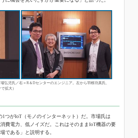
市場弘児氏／右＝R＆Dセンターのエンジニア。左から羽根功真氏、
ックで拡大）
1つがIoT（モノのインターネット）だ。市場氏は
消費電力、低ノイズだ。これはそのままIoT機器の要
市場である」と説明する。