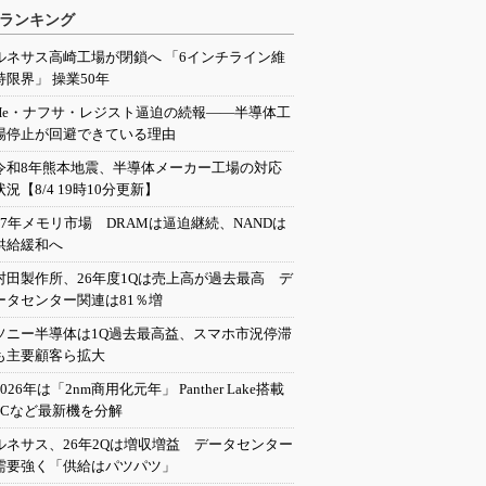
ランキング
ルネサス高崎工場が閉鎖へ 「6インチライン維
持限界」 操業50年
He・ナフサ・レジスト逼迫の続報――半導体工
場停止が回避できている理由
令和8年熊本地震、半導体メーカー工場の対応
状況【8/4 19時10分更新】
27年メモリ市場 DRAMは逼迫継続、NANDは
供給緩和へ
村田製作所、26年度1Qは売上高が過去最高 デ
ータセンター関連は81％増
ソニー半導体は1Q過去最高益、スマホ市況停滞
も主要顧客ら拡大
2026年は「2nm商用化元年」 Panther Lake搭載
PCなど最新機を分解
ルネサス、26年2Qは増収増益 データセンター
需要強く「供給はパツパツ」