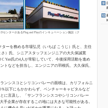
ンターがあるPlug and Playのインキュベーション施設（ク
ターを務める市場弘児（いちば こうじ）氏と、主任
まさ）氏、シニアスタッフエンジニアの大久保誠寛
d C Yan氏の4人が常駐していて、今後採用活動を進め
メントなどを担当し、エンジニアの羽根氏、大久保氏、
。
ランシスコとシリコンバレーの面積は、カリフォルニ
10％以下にもかかわらず、ベンチャーキャピタルなど
ことに言及し、「サンフランシスコやシリコンバレー
の大手企業が存在するこの地には大きな可能性がある。
ように機会を見いだすかが重要になる」と語った。