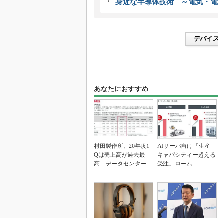
身近な半導体技術 ～電気・電
デバイ
あなたにおすすめ
村田製作所、26年度1
AIサーバ向け「生産
Qは売上高が過去最
キャパシティー超える
高 データセンター関
受注」ローム
連は81％増