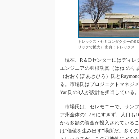
トレックス・セミコンダクターのR＆Dセ
リックで拡大） 出典：トレックス
現在、R＆Dセンターにはディレク
エンジニアの羽根功真（はね のり
（おおくぼ あきひろ）氏とRaymon
る。市場氏はプロジェクトマネジ
Yan氏の3人が設計を担当している
市場氏は、セレモニーで、サンフ
ア州全体の1.2％にすぎず、人口も
から多額の資金が投入されている
は“価値を生み出す”場所だ。多く
トレックスが、この可能性にどの