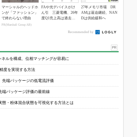
マーシャルのヘッドホ
FAや光デバイスがけ
27年メモリ市場 DR
ンが「ファッション」
ん引 三菱電機、26年
AMは逼迫継続、NAN
で終わらない理由
度Q1売上高は過去最
Dは供給緩和へ
高
PR(Marshall Group AB)
Recommended by
PR
チャンネルを構成、位相マッチングが容易に
の精度を実現する方法
 先端パッケージの低電流評価
先端パッケージ評価の最前線
状態・粉体混合状態を可視化する方法とは