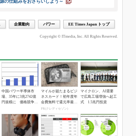
源の仕組みをおさらいしよう～
ス
企業動向
パワー
EE Times Japan トップ
Copyright © ITmedia, Inc. All Rights Reserved.
中国パワー半導体市
マイルが超たまるビジ
マイクロン、AI需要
場、35年に3兆2742億
ネスカード！初年度年
で広島工場増強へ起工
円規模に 価格競争さ
会費無料で還元率最大
式 1.5兆円投資
らに激化
1.125%
PR(クレディセゾン)