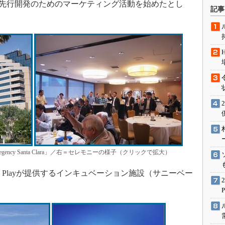
は、先行開発のためのマーケティング活動を始めたとし
術を知る
記事
エンジニア”が仕掛けた社内
念の180日
ションは日本を救うのか
IoT通信
ナリスト「未来展望」
愛されないエンジニア」の
行動論
ency Santa Clara」／右＝セレモニーの様子（クリックで拡大）
nd Playが提供するインキュベーション施設（サニーベー