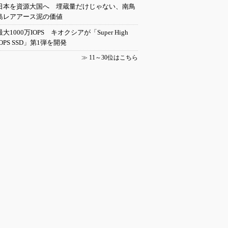
日本を資源大国へ 埋蔵量だけじゃない、南鳥
島レアアース泥の価値
最大1000万IOPS キオクシアが「Super High
IOPS SSD」第1弾を開発
≫
11～30位はこちら