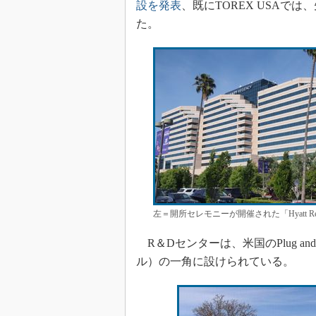
設を発表
、既にTOREX USAで
光伝送技
た。
“異端児
改革、執
イノベー
JASA発
IHSア
「英語に
ための新
左＝開所セレモニーが開催された「Hyatt Reg
R＆Dセンターは、米国のPlug a
ル）の一角に設けられている。