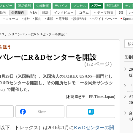
ノロジー
製品解剖
先端技術
デバイス
プロセス
パワー
部品材料
セン
動向
企業動向
統計
インタビュー
コラム
テーマ特集
カ
M&A
5G
ギー
ナログ
無線
集
ニュース
海外
国内
連載
電子版
読者登録
ホワイトペーパー
Specia
フィジカルAI
IoT・エッジコ
モリ
EXPO
Microchip情報
ストレージ通信
EE Times Japan×EDN Japan統合電
エッジAI
子版
I
SEMICON Japan
クス、シリコンバレーにR＆Dセンターを開設：...
デバイス通信
パワーエレクトロニクス
電子ブックレット
イコン
CEATEC
のナノフォーカス
Tを狙う
半導体後工程
GA
EdgeTech＋
業界スコープ
バレーにR＆Dセンターを開設
読者調査（EE Times Research）
印刷
TECHNO-FRONT
のエレ・組み込みプレイバ
（1/2 ページ）
カーボンニュートラル
2
人とくるま展
版
IoT
直前エンジニアの社会人大
4月29日（米国時間）、米国法人のTOREX USAの一部門とし
R＆Dセンターを開設し、その開所セレモニーを同州サンタク
電源設計（EDN Japan）
「
Clara」で開催した。
数字」で回してみよう
エレクトロニクス入門（EDN
A
[
村尾麻悠子
，
EE Times Japan
]
Japan）
ード ～Behind the
2
rd
Share
年で起こったこと、次の10年
台
こと
4
で探るアジアの新トレンド
下、トレックス）は2016年1月に
R＆Dセンターの開