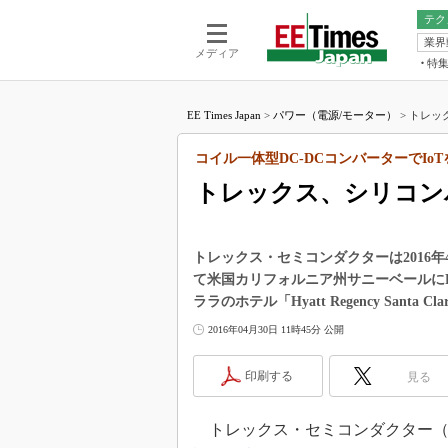
テク
業界
電池／エネル
ア
メディア
特
メ
福田昭の
LS
EE Times Japan
>
パワー（電源/モーター）
>
トレッ
福田昭の
マ
湯之上隆
コイル一体型DC-DCコンバーターでIo
FP
大山聡の
トレックス、シリコン
大原雄介
ック
リタイア
トレックス・セミコンダクターは2016年
学漂流記
て米国カリフォルニア州サニーベールに
ララのホテル「Hyatt Regency Santa 
世界を「
2016年04月30日 11時45分 公開
踊るバズワ
Buzzwo
印刷する
見る
この10
で起こる
製品分解
トレックス・セミコンダクター（以