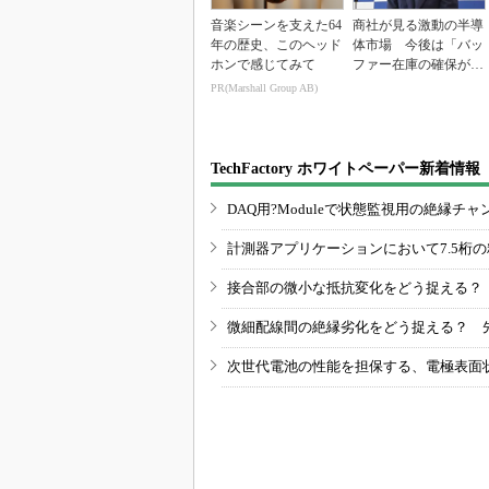
音楽シーンを支えた64
商社が見る激動の半導
年の歴史、このヘッド
体市場 今後は「バッ
ホンで感じてみて
ファー在庫の確保が重
要に」
PR(Marshall Group AB)
TechFactory ホワイトペーパー新着情報
DAQ用?Moduleで状態監視用の絶縁
計測器アプリケーションにおいて7.5桁
接合部の微小な抵抗変化をどう捉える？
微細配線間の絶縁劣化をどう捉える？ 
次世代電池の性能を担保する、電極表面