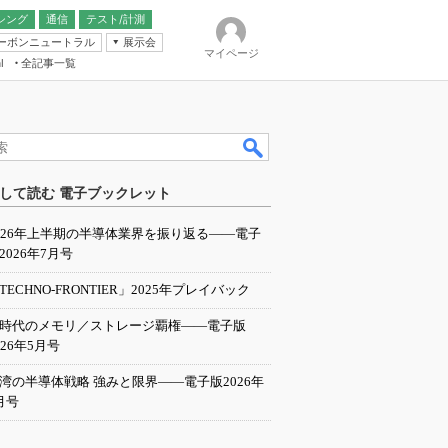
シング
通信
テスト/計測
ーボンニュートラル
展示会
マイページ
全記事一覧
l
ンピューティング
して読む 電子ブックレット
IER
026年上半期の半導体業界を振り返る――電子
2026年7月号
TECHNO-FRONTIER」2025年プレイバック
I時代のメモリ／ストレージ覇権――電子版
026年5月号
湾の半導体戦略 強みと限界――電子版2026年
月号