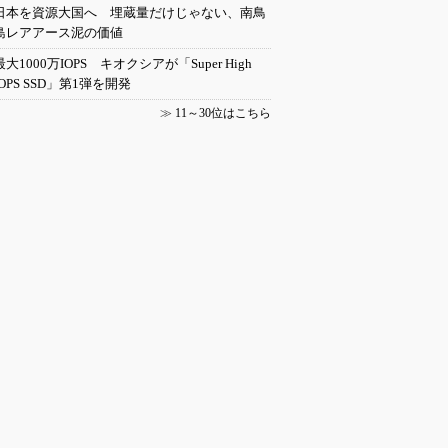
日本を資源大国へ 埋蔵量だけじゃない、南鳥
島レアアース泥の価値
最大1000万IOPS キオクシアが「Super High
IOPS SSD」第1弾を開発
≫
11～30位はこちら