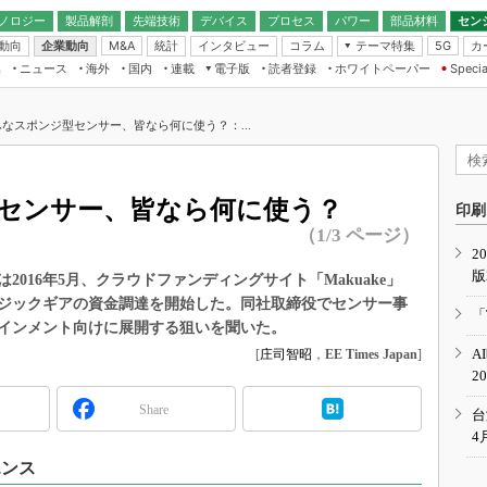
ノロジー
製品解剖
先端技術
デバイス
プロセス
パワー
部品材料
セン
動向
企業動向
統計
インタビュー
コラム
テーマ特集
カ
M&A
5G
ギー
ナログ
無線
集
ニュース
海外
国内
連載
電子版
読者登録
ホワイトペーパー
Specia
フィジカルAI
IoT・エッジコ
モリ
EXPO
Microchip情報
ストレージ通信
EE Times Japan×EDN Japan統合電
エッジAI
子版
I
SEMICON Japan
なスポンジ型センサー、皆なら何に使う？：...
デバイス通信
パワーエレクトロニクス
電子ブックレット
イコン
CEATEC
のナノフォーカス
半導体後工程
GA
EdgeTech＋
業界スコープ
センサー、皆なら何に使う？
読者調査（EE Times Research）
印刷
TECHNO-FRONT
のエレ・組み込みプレイバ
（1/3 ページ）
カーボンニュートラル
2
人とくるま展
版
IoT
直前エンジニアの社会人大
016年5月、クラウドファンディングサイト「Makuake」
ジックギアの資金調達を開始した。同社取締役でセンサー事
電源設計（EDN Japan）
「
インメント向けに展開する狙いを聞いた。
数字」で回してみよう
エレクトロニクス入門（EDN
A
[
庄司智昭
，
EE Times Japan
]
Japan）
ード ～Behind the
2
rd
Share
年で起こったこと、次の10年
台
こと
4
で探るアジアの新トレンド
エンス