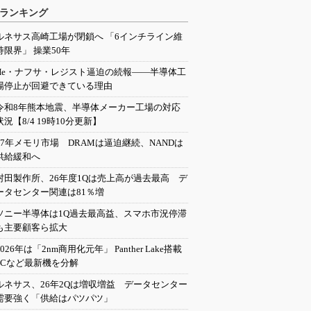
ランキング
ルネサス高崎工場が閉鎖へ 「6インチライン維
持限界」 操業50年
He・ナフサ・レジスト逼迫の続報――半導体工
場停止が回避できている理由
令和8年熊本地震、半導体メーカー工場の対応
状況【8/4 19時10分更新】
27年メモリ市場 DRAMは逼迫継続、NANDは
供給緩和へ
村田製作所、26年度1Qは売上高が過去最高 デ
ータセンター関連は81％増
ソニー半導体は1Q過去最高益、スマホ市況停滞
も主要顧客ら拡大
2026年は「2nm商用化元年」 Panther Lake搭載
PCなど最新機を分解
ルネサス、26年2Qは増収増益 データセンター
需要強く「供給はパツパツ」