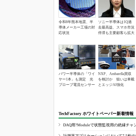
令和8年熊本地震、半
ソニー半導体は1Q過
導体メーカー工場の対
去最高益、スマホ市況
応状況
停滞も主要顧客ら拡大
パワー半導体の「ワイ
NXP、Ambarella買収
ヤー1本」も測定 光
を検討か 狙いは車載
プローブ電流センサー
とエッジAI強化
TechFactory ホワイトペーパー新着情報
DAQ用?Moduleで状態監視用の絶縁
計測器アプリケーションにおいて7.5桁