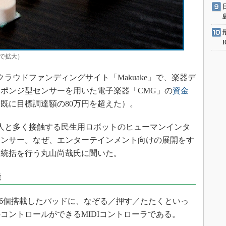
クで拡大）
クラウドファンディングサイト「Makuake」で、楽器デ
ポンジ型センサーを用いた電子楽器「CMG」の
資金
、既に目標調達額の80万円を超えた）。
人と多く接触する民生用ロボットのヒューマンインタ
センサー。なぜ、エンターテインメント向けの展開をす
業統括を行う丸山尚哉氏に聞いた。
能
6個搭載したパッドに、なぞる／押す／たたくといっ
コントロールができるMIDIコントローラである。