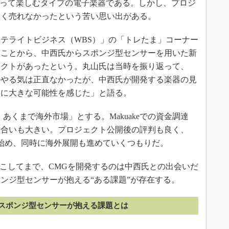
触って楽しむタイプの電子楽器である。しかし、プロジ
全く売れなかったという苦い思い出がある。
テライトビジネス（WBS）」の「トレたま」コーナー
たことから、中西氏からスポンジ型センサーを用いた新
タクトがあったという。丸山氏は当時を振り返って、
のやる気は正直なかったが、中西氏が開発する楽器の見
力に大きな可能性を感じた」と語る。
くまで海外市場」とする。Makuakeでの資金調達
味合いも大きい。プロジェクト公開後の評判も良く、
を始め、同時に海外展開も進めていくつもりだ。
こしてまで、CMGを開発するのは中西氏との出会いだ
ンジ型センサーが抱える“ある課題”が存在する。
スポンジ型センサーが抱える課題とは