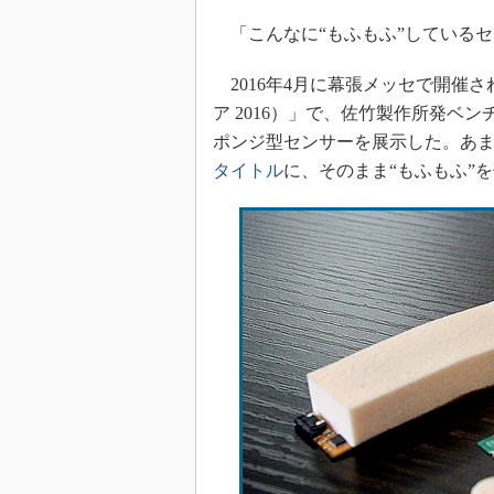
光伝送技
「こんなに“もふもふ”しているセ
“異端児
改革、執
2016年4月に幕張メッセで開催された
イノベー
ア 2016）」で、佐竹製作所発ベ
JASA発
ポンジ型センサーを展示した。あま
IHSア
タイトル
に、そのまま“もふもふ”
「英語に
ための新