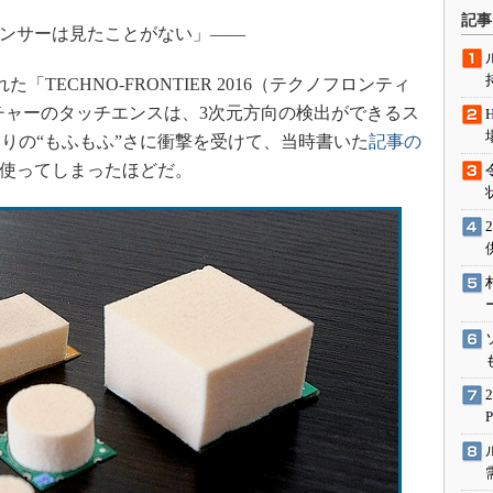
術を知る
記事
ンサーは見たことがない」――
エンジニア”が仕掛けた社内
念の180日
「TECHNO-FRONTIER 2016（テクノフロンティ
ションは日本を救うのか
ンチャーのタッチエンスは、3次元方向の検出ができるス
IoT通信
りの“もふもふ”さに衝撃を受けて、当時書いた
記事の
ナリスト「未来展望」
を使ってしまったほどだ。
愛されないエンジニア」の
行動論