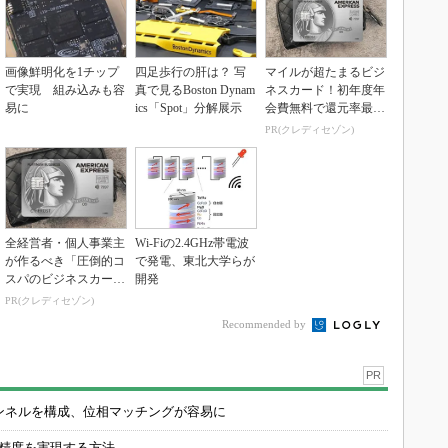
画像鮮明化を1チップ
四足歩行の肝は？ 写
マイルが超たまるビジ
で実現 組み込みも容
真で見るBoston Dynam
ネスカード！初年度年
易に
ics「Spot」分解展示
会費無料で還元率最大
1.125%
PR(クレディセゾン)
全経営者・個人事業主
Wi-Fiの2.4GHz帯電波
が作るべき「圧倒的コ
で発電、東北大学らが
スパのビジネスカー
開発
ド」
PR(クレディセゾン)
Recommended by
PR
チャンネルを構成、位相マッチングが容易に
の精度を実現する方法