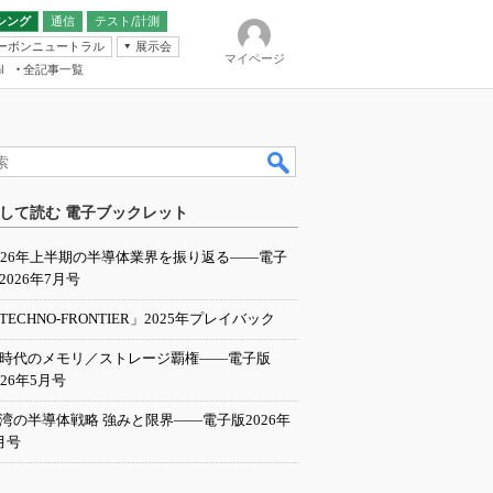
シング
通信
テスト/計測
ーボンニュートラル
展示会
マイページ
全記事一覧
l
ンピューティング
して読む 電子ブックレット
IER
026年上半期の半導体業界を振り返る――電子
2026年7月号
TECHNO-FRONTIER」2025年プレイバック
I時代のメモリ／ストレージ覇権――電子版
026年5月号
湾の半導体戦略 強みと限界――電子版2026年
月号