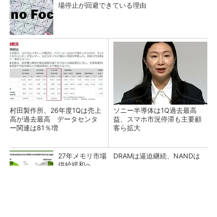
場停止が回避できている理由
村田製作所、26年度1Qは売上
ソニー半導体は1Q過去最高
高が過去最高 データセンタ
益、スマホ市況停滞も主要顧
ー関連は81％増
客ら拡大
27年メモリ市場 DRAMは逼迫継続、NANDは
供給緩和へ
マイクロン、AI需要で広島工場増強へ起工式
1.5兆円投資