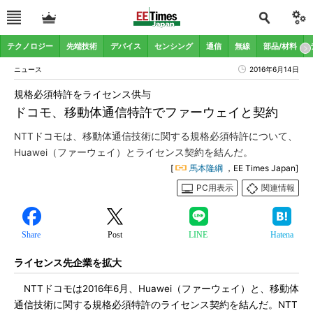
テクノロジー
先端技術
デバイス
センシング
通信
無線
部品/材料
ニュース
2016年6月14日
規格必須特許をライセンス供与
ドコモ、移動体通信特許でファーウェイと契約
NTTドコモは、移動体通信技術に関する規格必須特許について、
Huawei（ファーウェイ）とライセンス契約を結んだ。
[
馬本隆綱
，EE Times Japan]
PC用表示
関連情報
Share
Post
LINE
Hatena
ライセンス先企業を拡大
NTTドコモは2016年6月、Huawei（ファーウェイ）と、移動体
通信技術に関する規格必須特許のライセンス契約を結んだ。NTT