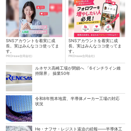
SNSアカウントを着実に成
SNSアカウントを着実に成
長。実はみんなココ使ってま
長。実はみんなココ使ってま
す。
す。
PR(Dreaw合同会社)
PR(Dreaw合同会社)
ルネサス高崎工場が閉鎖へ 「6インチライン維
持限界」 操業50年
令和8年熊本地震、半導体メーカー工場の対応
状況
He・ナフサ・レジスト逼迫の続報――半導体工