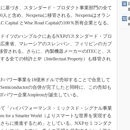
意に基づき、スタンダード・プロダクト事業部門の全て
と含め、Nexperiaに移管される。Nexperiaはオラン
tal とWise Road Capitalの100％所有企業となる。
ドイツのハンブルクにあるNXPのスタンダード・プロ
の広東省、マレーシアのスレンバン、フィリピンのカブ
aに移管される。さらに、内製機器メーカーのITECと、ス
特許とIP（Intellectual Property）も移管され
talにRFパワー事業を18億米ドルで売却することで合意して
ale Semiconductorの合併が完了したと同時に、この売却も
パワー企業Ampleonが誕生している。
いて「ハイパフォーマンス・ミックスド・シグナル事業
ons for a Smarter World（よりスマートな世界を実現する
さらに推進するため」としている。NXPセミコンダク