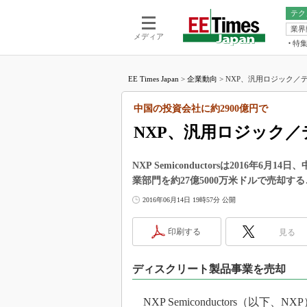
テク
業界
電池／エネル
ア
メディア
特
メ
福田昭の
LS
EE Times Japan
>
企業動向
>
NXP、汎用ロジック／デ
福田昭の
マ
湯之上隆
中国の投資会社に約2900億円で
FP
大山聡の
NXP、汎用ロジック
大原雄介
ック
NXP Semiconductorsは2016
リタイア
業部門を約27億5000万米ドルで売却
学漂流記
2016年06月14日 19時57分 公開
世界を「
踊るバズワ
印刷する
見る
Buzzwo
この10
ディスクリート製品事業を売却
で起こる
製品分解
NXP Semiconductors（以下、NX