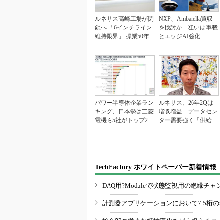
ルネサス高崎工場が閉
NXP、Ambarella買収
鎖へ 「6インチライン
を検討か 狙いは車載
維持限界」 操業50年
とエッジAI強化
パワー半導体企業ラン
ルネサス、26年2Qは
キング、日本勢は三菱
増収増益 データセン
電機ら5社がトップ20
ター需要強く「供給は
入り
パツパツ」
TechFactory ホワイトペーパー新着情報
DAQ用?Moduleで状態監視用の絶縁
計測器アプリケーションにおいて7.5桁