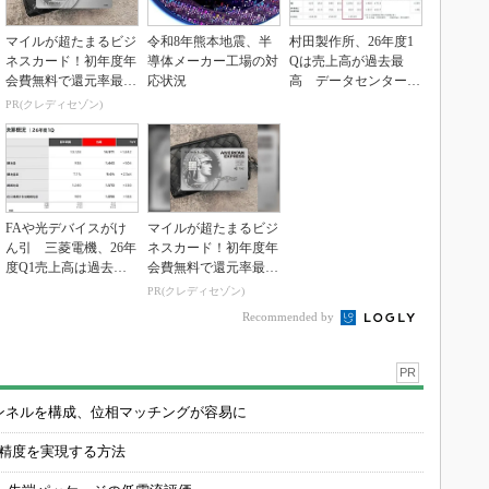
マイルが超たまるビジ
令和8年熊本地震、半
村田製作所、26年度1
ネスカード！初年度年
導体メーカー工場の対
Qは売上高が過去最
会費無料で還元率最大
応状況
高 データセンター関
1.125%
連は81％増
PR(クレディセゾン)
FAや光デバイスがけ
マイルが超たまるビジ
ん引 三菱電機、26年
ネスカード！初年度年
度Q1売上高は過去最
会費無料で還元率最大
高
1.125%
PR(クレディセゾン)
Recommended by
PR
チャンネルを構成、位相マッチングが容易に
の精度を実現する方法