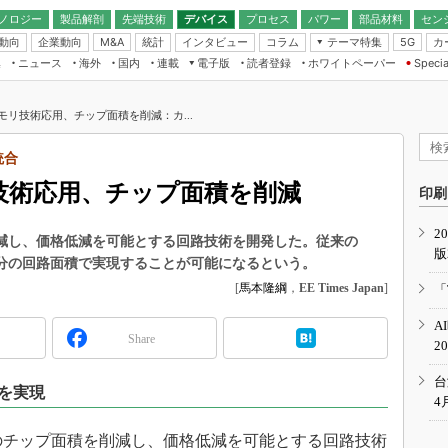
ノロジー
製品解剖
先端技術
デバイス
プロセス
パワー
部品材料
セン
動向
企業動向
統計
インタビュー
コラム
テーマ特集
カ
M&A
5G
ギー
ナログ
無線
集
ニュース
海外
国内
連載
電子版
読者登録
ホワイトペーパー
Specia
フィジカルAI
IoT・エッジコ
モリ
EXPO
Microchip情報
ストレージ通信
EE Times Japan×EDN Japan統合電
エッジAI
子版
I
SEMICON Japan
メモリ技術応用、チップ面積を削減：カ...
デバイス通信
パワーエレクトロニクス
電子ブックレット
イコン
CEATEC
のナノフォーカス
統合
半導体後工程
GA
EdgeTech＋
業界スコープ
リ技術応用、チップ面積を削減
読者調査（EE Times Research）
印刷
TECHNO-FRONT
のエレ・組み込みプレイバ
カーボンニュートラル
2
人とくるま展
削減し、価格低減を可能とする回路技術を開発した。従来の
版
IoT
直前エンジニアの社会人大
半分の回路面積で実現することが可能になるという。
電源設計（EDN Japan）
[
馬本隆綱
，
EE Times Japan
]
「
数字」で回してみよう
エレクトロニクス入門（EDN
A
Japan）
ード ～Behind the
Share
2
rd
年で起こったこと、次の10年
台
を実現
こと
4
で探るアジアの新トレンド
Aのチップ面積を削減し、価格低減を可能とする回路技術