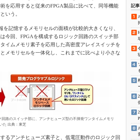
術を知る
術を応用すると従来のFPGA製品に比べて、同等機能
記事
エンジニア”が仕掛けた社内
だという。
念の180日
ションは日本を救うのか
報を記憶するメモリセルの面積が比較的大きくなり、
は今回、FPGAを構成するロジック回路のスイッチ部
IoT通信
ンタイムメモリ素子を応用した高密度アレイスイッチを
ナリスト「未来展望」
路とメモリセルを一体化し、これまでに比べより小さな
愛されないエンジニア」の
行動論
ック回路のスイッチ部に、アンチヒューズ型の不揮発ワンタイムメモリ
いた 出典：東芝
するアンチヒューズ素子と、低電圧動作のロジック回