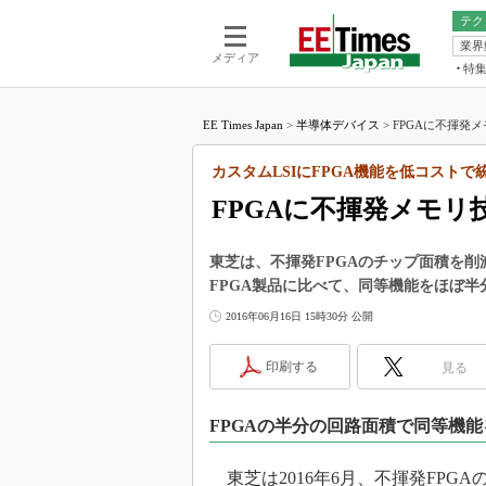
テク
業界
電池／エネル
ア
メディア
特
メ
福田昭の
LS
EE Times Japan
>
半導体デバイス
>
FPGAに不揮発
福田昭の
マ
湯之上隆
カスタムLSIにFPGA機能を低コストで
FP
大山聡の
FPGAに不揮発メモ
大原雄介
ック
東芝は、不揮発FPGAのチップ面積を
リタイア
FPGA製品に比べて、同等機能をほぼ
学漂流記
2016年06月16日 15時30分 公開
世界を「
踊るバズワ
印刷する
見る
Buzzwo
この10
FPGAの半分の回路面積で同等機能
で起こる
製品分解
東芝は2016年6月、不揮発FPG