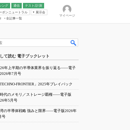
シング
通信
テスト/計測
ーボンニュートラル
展示会
マイページ
全記事一覧
l
ンピューティング
して読む 電子ブックレット
IER
026年上半期の半導体業界を振り返る――電子
2026年7月号
TECHNO-FRONTIER」2025年プレイバック
I時代のメモリ／ストレージ覇権――電子版
026年5月号
湾の半導体戦略 強みと限界――電子版2026年
月号