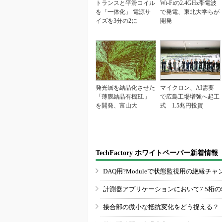
トランスと平滑コイル
Wi-Fiの2.4GHz帯電波
を「一体化」 電源サ
で発電、東北大学らが
イズを3分の2に
開発
発光層を結晶化させた
マイクロン、AI需要
「薄膜結晶有機EL」
で広島工場増強へ起工
を開発、富山大
式 1.5兆円投資
TechFactory ホワイトペーパー新着情報
DAQ用?Moduleで状態監視用の絶縁
計測器アプリケーションにおいて7.5桁
接合部の微小な抵抗変化をどう捉える？