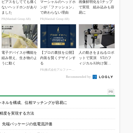
ピアスをしてても痛く
マーシャルのヘッドホ
画像鮮明化を1チップ
ないヘッドホンがあり
ンが「ファッション」
で実現 組み込みも容
ました
で終わらない理由
易に
PR(Marshall Group AB)
PR(Marshall Group AB)
電子デバイスが機能を
【プロの裏技を公開】
人の動きをまねるロボ
組み替え、生き物のよ
内装を賢くデザインす
ットで実演 STのフ
うに動く
る
ィジカルAI向け製品
群
PR(株式会社アルファーテクノ)
Recommended by
PR
チャンネルを構成、位相マッチングが容易に
の精度を実現する方法
 先端パッケージの低電流評価