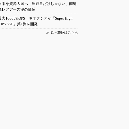
日本を資源大国へ 埋蔵量だけじゃない、南鳥
島レアアース泥の価値
最大1000万IOPS キオクシアが「Super High
IOPS SSD」第1弾を開発
≫
11～30位はこちら