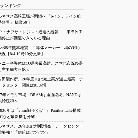
ランキング
ルネサス高崎工場が閉鎖へ 「6インチライン維
持限界」 操業50年
He・ナフサ・レジスト逼迫の続報――半導体工
場停止が回避できている理由
令和8年熊本地震、半導体メーカー工場の対応
状況【8/4 19時10分更新】
ソニー半導体は1Q過去最高益、スマホ市況停滞
も主要顧客ら拡大
村田製作所、26年度1Qは売上高が過去最高 デ
ータセンター関連は81％増
27年メモリ市場 DRAMは逼迫継続、NANDは
供給緩和へ
2026年は「2nm商用化元年」 Panther Lake搭載
PCなど最新機を分解
ルネサス、26年2Qは増収増益 データセンター
需要強く「供給はパツパツ」