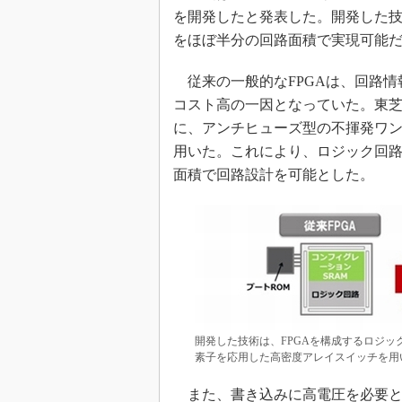
光伝送技
を開発したと発表した。開発した技
“異端児
をほぼ半分の回路面積で実現可能
改革、執
イノベー
従来の一般的なFPGAは、回路情
コスト高の一因となっていた。東芝
JASA発
に、アンチヒューズ型の不揮発ワ
IHSア
用いた。これにより、ロジック回
「英語に
ための新
面積で回路設計を可能とした。
開発した技術は、FPGAを構成するロジ
素子を応用した高密度アレイスイッチを用
また、書き込みに高電圧を必要と