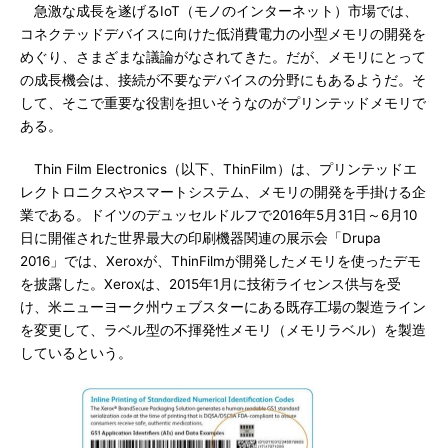
急激な成長を遂げるIoT（モノのインターネット）市場では、
コネクテッドデバイスに向けた低消費電力の小型メモリの開発を
めぐり、さまざまな議論がなされてきた。だが、メモリにとって
の成長機会は、接続が不要なデバイスの分野にもあるようだ。そ
して、そこで重要な役割を担いそうなのがプリンテッドメモリで
ある。
Thin Film Electronics（以下、ThinFilm）は、プリンテッドエ
レクトロニクスやスマートシステム、メモリの開発を手掛ける企
業である。ドイツのデュッセルドルフで2016年5月31日～6月10
日に開催された世界最大の印刷機器関連の展示会「Drupa
2016」では、Xeroxが、ThinFilmが開発したメモリを使ったデモ
を披露した。Xeroxは、2015年1月に技術ライセンス供与を受
け、米ニューヨーク州ウェブスターにある既存工場の製造ライン
を変更して、ラベル型の不揮発性メモリ（メモリラベル）を製造
しているという。