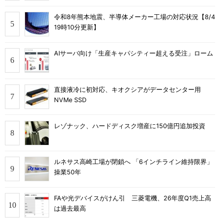
令和8年熊本地震、半導体メーカー工場の対応状況【8/4
19時10分更新】
AIサーバ向け「生産キャパシティー超える受注」ローム
直接液冷に初対応、キオクシアがデータセンター用
NVMe SSD
レゾナック、ハードディスク増産に150億円追加投資
ルネサス高崎工場が閉鎖へ 「6インチライン維持限界」
操業50年
FAや光デバイスがけん引 三菱電機、26年度Q1売上高
は過去最高