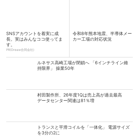
SNSアカウントを着実に成
令和8年熊本地震、半導体メー
長。実はみんなココ使ってま
カー工場の対応状況
す。
PR(Dreaw合同会社)
ルネサス高崎工場が閉鎖へ 「6インチライン維
持限界」 操業50年
村田製作所、26年度1Qは売上高が過去最高
データセンター関連は81％増
トランスと平滑コイルを「一体化」 電源サイズ
を3分の2に