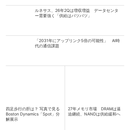
ルネサス、26年2Qは増収増益 データセンタ
ー需要強く「供給はパツパツ」
「2031年にアップリンク5倍の可能性」 AI時
代の通信課題
四足歩行の肝は？ 写真で見る
27年メモリ市場 DRAMは逼
Boston Dynamics「Spot」分
迫継続、NANDは供給緩和へ
解展示