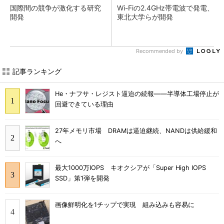
国際間の競争が激化する研究
Wi-Fiの2.4GHz帯電波で発電、
開発
東北大学らが開発
Recommended by
記事ランキング
He・ナフサ・レジスト逼迫の続報――半導体工場停止が
回避できている理由
27年メモリ市場 DRAMは逼迫継続、NANDは供給緩和
へ
最大1000万IOPS キオクシアが「Super High IOPS
SSD」第1弾を開発
画像鮮明化を1チップで実現 組み込みも容易に