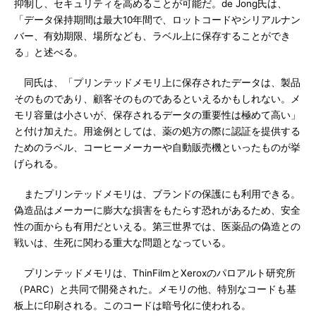
抑制し、セキュリティを高めることが可能だ。de Jong氏は、
「データ保持期間は最大10年間で、ロットコードやシリアルナン
バー、有効期限、場所なども、ラベル上に保存することができ
る」と述べる。
同氏は、「プリンテッドメモリ上に保存されたデータは、製品
そのものであり、顧客そのものであるといえるかもしれない。メ
モリ容量は小さいが、保存されるデータの重要性は極めて高い」
と付け加えた。用途例としては、薬の処方の際に認証を提供する
ためのラベル、コーヒーメーカーや自動販売機といったものが挙
げられる。
またプリンテッドメモリは、ブランドの保護にも利用できる。
偽造品はメーカーに膨大な損害をもたらす恐れがあるため、安全
性の面からも有用だといえる。第三世界では、医薬品の偽造との
戦いは、生死に関わる重大な問題となっている。
プリンテッドメモリは、ThinFilmとXeroxのパロアルト研究所
（PARC）と共同で開発された。メモリの他、特別なコードも基
板上に印刷される。このコードは暗号化に使われる。