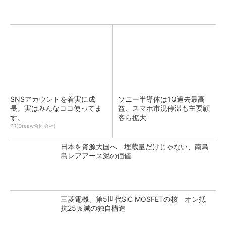
SNSアカウントを着実に成
ソニー半導体は1Q過去最高
長。実はみんなココ使ってま
益、スマホ市況停滞も主要顧
す。
客ら拡大
PR(Dreaw合同会社)
日本を資源大国へ 埋蔵量だけじゃない、南鳥
島レアアース泥の価値
三菱電機、第5世代SiC MOSFETの核 オン抵
抗25％減の独自構造