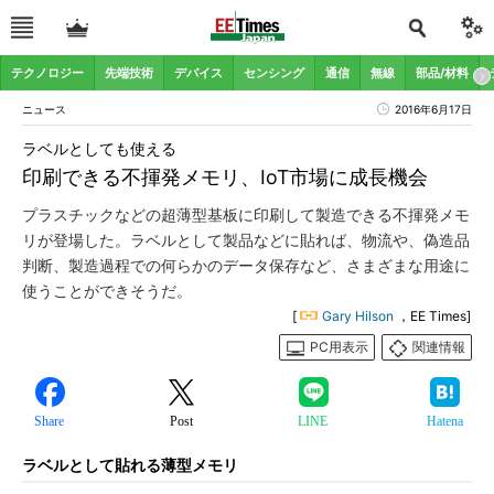
テクノロジー
先端技術
デバイス
センシング
通信
無線
部品/材料
ニュース
2016年6月17日
ラベルとしても使える
印刷できる不揮発メモリ、IoT市場に成長機会
プラスチックなどの超薄型基板に印刷して製造できる不揮発メモ
リが登場した。ラベルとして製品などに貼れば、物流や、偽造品
判断、製造過程での何らかのデータ保存など、さまざまな用途に
使うことができそうだ。
[
Gary Hilson
，EE Times]
PC用表示
関連情報
Share
Post
LINE
Hatena
ラベルとして貼れる薄型メモリ