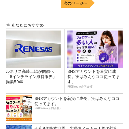
次のページへ
あなたにおすすめ
ルネサス高崎工場が閉鎖へ
SNSアカウントを着実に成
「6インチライン維持限界」
長。実はみんなココ使ってま
操業50年
す。
PR(Dreaw合同会社)
SNSアカウントを着実に成長。実はみんなココ
使ってます。
PR(Dreaw合同会社)
令和8年熊本地震、半導体メーカー工場の対応