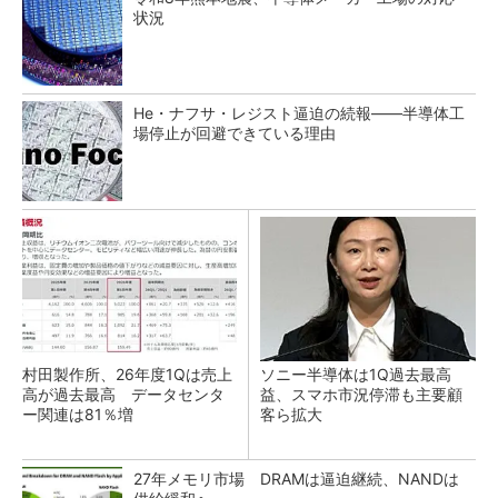
状況
He・ナフサ・レジスト逼迫の続報――半導体工
場停止が回避できている理由
村田製作所、26年度1Qは売上
ソニー半導体は1Q過去最高
高が過去最高 データセンタ
益、スマホ市況停滞も主要顧
ー関連は81％増
客ら拡大
27年メモリ市場 DRAMは逼迫継続、NANDは