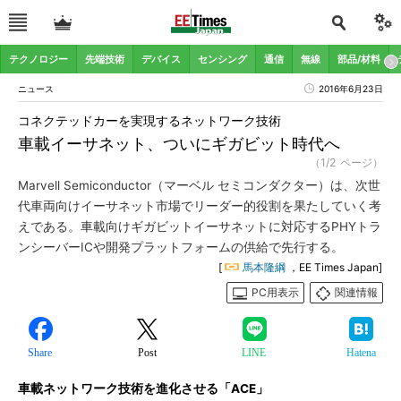
テクノロジー
先端技術
デバイス
センシング
通信
無線
部品/材料
ニュース
2016年6月23日
コネクテッドカーを実現するネットワーク技術
車載イーサネット、ついにギガビット時代へ
（1/2 ページ）
Marvell Semiconductor（マーベル セミコンダクター）は、次世
代車両向けイーサネット市場でリーダー的役割を果たしていく考
えである。車載向けギガビットイーサネットに対応するPHYトラ
ンシーバーICや開発プラットフォームの供給で先行する。
[
馬本隆綱
，EE Times Japan]
PC用表示
関連情報
Share
Post
LINE
Hatena
車載ネットワーク技術を進化させる「ACE」