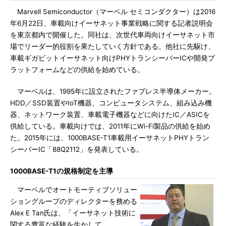
Marvell Semiconductor（マーベル セミコンダクター）は2016
年6月22日、車載向けイーサネット事業戦略に関する記者説明会
を東京都内で開催した。同社は、次世代車両向けイーサネット市
場でリーダー的役割を果たしていく方針である。他社に先駆け、
車載ギガビットイーサネット向けPHYトランシーバーICや開発プ
ラットフォームなどの供給を始めている。
マーベルは、1995年に設立されたファブレス半導体メーカー。
HDD／SSD装置やIoT機器、コンピュータシステム、組み込み機
器、ネットワーク装置、車載電子機器などに向けたIC／ASICを
供給している。車載向けでは、2011年にWi-Fi製品の供給を始め
た。2015年には、1000BASE-T1車載用イーサネットPHYトラン
シーバーIC「88Q2112」を発表している。
1000BASE-T1の規格制定を主導
マーベルでオートモーティブソリュー
ショングループのディレクターを務める
Alex E Tan氏は、「イーサネット技術に
関する豊富な経験を生かして、