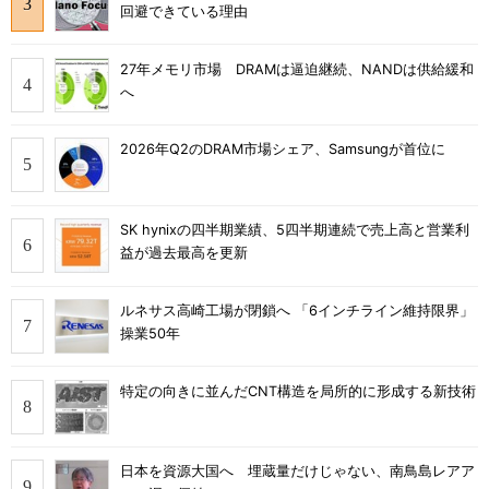
回避できている理由
27年メモリ市場 DRAMは逼迫継続、NANDは供給緩和
へ
2026年Q2のDRAM市場シェア、Samsungが首位に
SK hynixの四半期業績、5四半期連続で売上高と営業利
益が過去最高を更新
ルネサス高崎工場が閉鎖へ 「6インチライン維持限界」
操業50年
特定の向きに並んだCNT構造を局所的に形成する新技術
日本を資源大国へ 埋蔵量だけじゃない、南鳥島レアア