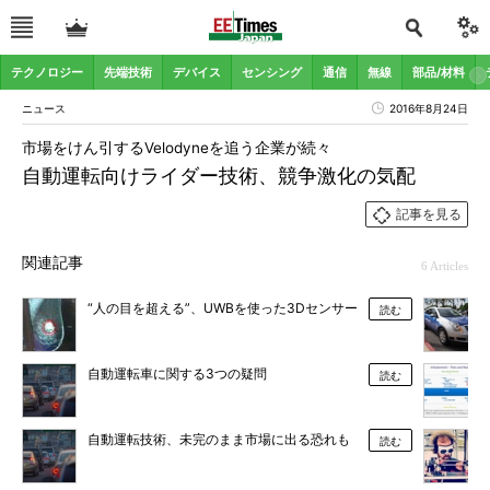
テクノロジー
先端技術
デバイス
センシング
通信
無線
部品/材料
ニュース
2016年8月24日
市場をけん引するVelodyneを追う企業が続々
自動運転向けライダー技術、競争激化の気配
記事を見る
関連記事
6 Articles
“人の目を超える”、UWBを使った3Dセンサー
読む
自動運転車に関する3つの疑問
読む
自動運転技術、未完のまま市場に出る恐れも
読む