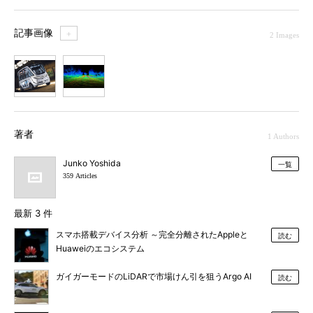
記事画像
＋
2 Images
1
2
著者
1 Authors
Junko Yoshida
一覧
359 Articles
最新 3 件
スマホ搭載デバイス分析 ～完全分離されたAppleと
読む
Huaweiのエコシステム
ガイガーモードのLiDARで市場けん引を狙うArgo AI
読む