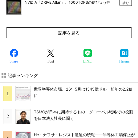
NVIDIA「DRIVE Atlan」、1000TOPSの信ぴょう性
読む
記事を見る
Share
Post
LINE
Hatena
記事ランキング
世界半導体市場、26年5月は1345億ドル 前年の2.2倍
に
TSMCが日本に期待するもの グローバル戦略での役割
を日本法人社長に聞く
He・ナフサ・レジスト逼迫の続報――半導体工場停止が