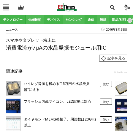
テクノロジー
先端技術
デバイス
センシング
通信
無線
部品/材料
ニュース
2016年8月25日
スマホやタブレット端末に
消費電流が7μAの水晶発振モジュール用IC
記事を見る
関連記事
6 Articles
ハイレゾ音源を極める“15万円の水晶発振
読む
器”に迫る
フラッシュ内蔵マイコン、LED駆動に対応
読む
ダイヤモンドMEMS発振子、周波数は20GHz
読む
以上