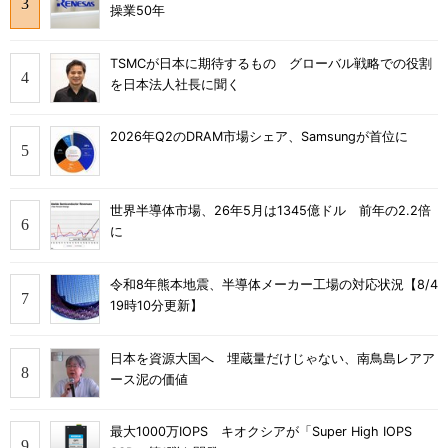
操業50年
TSMCが日本に期待するもの グローバル戦略での役割
を日本法人社長に聞く
2026年Q2のDRAM市場シェア、Samsungが首位に
世界半導体市場、26年5月は1345億ドル 前年の2.2倍
に
令和8年熊本地震、半導体メーカー工場の対応状況【8/4
19時10分更新】
日本を資源大国へ 埋蔵量だけじゃない、南鳥島レアア
ース泥の価値
最大1000万IOPS キオクシアが「Super High IOPS