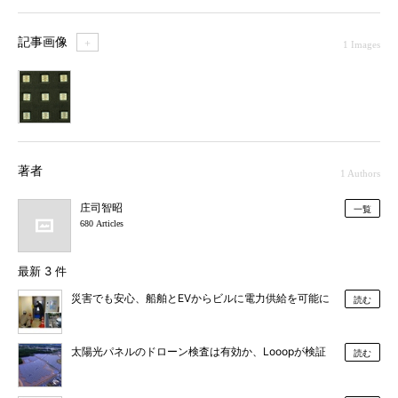
記事画像
＋
1 Images
1
著者
1 Authors
庄司智昭
一覧
680 Articles
最新 3 件
災害でも安心、船舶とEVからビルに電力供給を可能に
読む
太陽光パネルのドローン検査は有効か、Looopが検証
読む