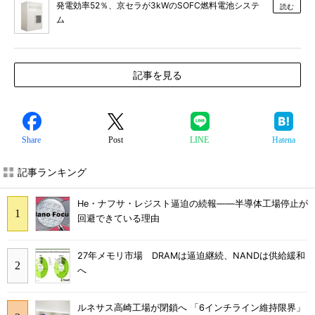
発電効率52％、京セラが3kWのSOFC燃料電池システ
読む
ム
記事を見る
Share
Post
LINE
Hatena
記事ランキング
He・ナフサ・レジスト逼迫の続報――半導体工場停止が
回避できている理由
27年メモリ市場 DRAMは逼迫継続、NANDは供給緩和
へ
ルネサス高崎工場が閉鎖へ 「6インチライン維持限界」