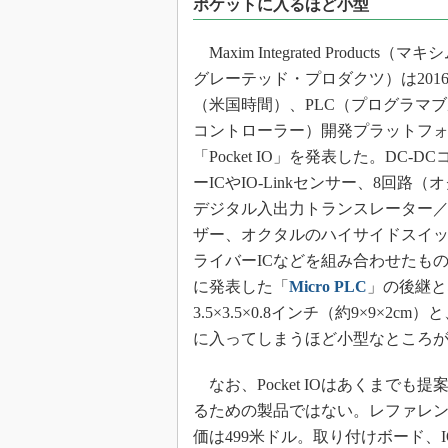
ポケットに入るほど小型
光伝送技
“異端児
Maxim Integrated Products（
改革、執
グレーテッド・プロダクツ）は2016
イノベー
（米国時間）、PLC（プログラマ
JASA発
コントローラー）開発プラットフ
IHSア
「Pocket IO」を発表した。DC-D
「英語に
ーICやIO-Linkセンサー、8回路
ための新
デジタル入出力トランスレーター
ザー、オクタルのハイサイドスイ
ライバーICなどを組み合わせたもので
に発表した「
Micro PLC
」の後継と
3.5×3.5×0.8インチ（約9×9×2cm
に入ってしまうほど小型なところが
なお、Pocket IOはあくまで
るための製品ではない。レファレ
価は499米ドル。取り付けボード、I