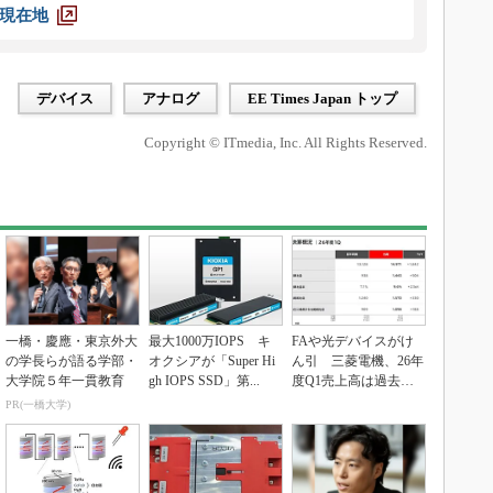
現在地
デバイス
アナログ
EE Times Japan トップ
Copyright © ITmedia, Inc. All Rights Reserved.
一橋・慶應・東京外大
最大1000万IOPS キ
FAや光デバイスがけ
の学長らが語る学部・
オクシアが「Super Hi
ん引 三菱電機、26年
大学院５年一貫教育
gh IOPS SSD」第...
度Q1売上高は過去最
高
PR(一橋大学)