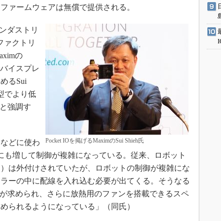
、ファームウェアは無償で提供される。
、インダストリ
A（ファクトリ
ximの
 Unitでバイスプレ
るSui
小型でより低
」と強調す
Pocket IOを掲げるMaximのSui Shieh氏
などに使わ
にも増して制御が複雑になっている。従来、ロボット
ス）は外付けされていたが、ロボットの制御が複雑にな
ーラーの中に配線を入れ込む必要が出てくる。そうなる
化が求められ、さらに放熱用のファンを搭載できるスペ
求められるようになっている」（同氏）