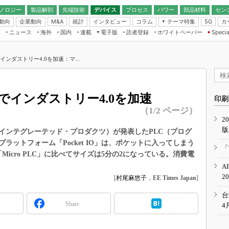
ノロジー
製品解剖
先端技術
デバイス
プロセス
パワー
部品材料
セン
動向
企業動向
統計
インタビュー
コラム
テーマ特集
カ
M&A
5G
ギー
ナログ
無線
集
ニュース
海外
国内
連載
電子版
読者登録
ホワイトペーパー
Specia
フィジカルAI
IoT・エッジコ
モリ
EXPO
Microchip情報
ストレージ通信
EE Times Japan×EDN Japan統合電
エッジAI
子版
I
SEMICON Japan
インダストリー4.0を加速：マ...
デバイス通信
パワーエレクトロニクス
電子ブックレット
イコン
CEATEC
のナノフォーカス
半導体後工程
GA
EdgeTech＋
業界スコープ
でインダストリー4.0を加速
読者調査（EE Times Research）
印刷
TECHNO-FRONT
のエレ・組み込みプレイバ
（1/2 ページ）
カーボンニュートラル
2
人とくるま展
版
IoT
直前エンジニアの社会人大
ts（マキシム・インテグレーテッド・プロダクツ）が発表したPLC（プログ
ットフォーム「Pocket IO」は、ポケットに入ってしまう
電源設計（EDN Japan）
「
icro PLC」に比べてサイズは5分の2になっている。消費電
数字」で回してみよう
エレクトロニクス入門（EDN
A
Japan）
ード ～Behind the
2
[
村尾麻悠子
，
EE Times Japan
]
rd
年で起こったこと、次の10年
台
こと
Share
4
で探るアジアの新トレンド