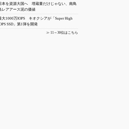
日本を資源大国へ 埋蔵量だけじゃない、南鳥
島レアアース泥の価値
最大1000万IOPS キオクシアが「Super High
IOPS SSD」第1弾を開発
≫
11～30位はこちら