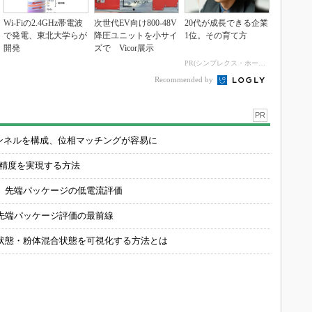
Wi-Fiの2.4GHz帯電波
次世代EV向け800-48V
20代が成長できる企業
で発電、東北大学らが
降圧ユニットを小サイ
1位。その育て方
開発
ズで Vicor展示
PR(シンプレクス・ホールディングス)
Recommended by
PR
チャンネルを構成、位相マッチングが容易に
の精度を実現する方法
 先端パッケージの低電流評価
先端パッケージ評価の最前線
状態・粉体混合状態を可視化する方法とは