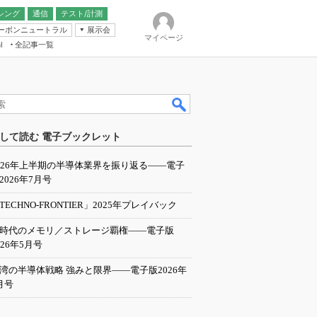
シング
通信
テスト/計測
ーボンニュートラル
展示会
マイページ
全記事一覧
l
ンピューティング
して読む 電子ブックレット
IER
026年上半期の半導体業界を振り返る――電子
2026年7月号
TECHNO-FRONTIER」2025年プレイバック
I時代のメモリ／ストレージ覇権――電子版
026年5月号
湾の半導体戦略 強みと限界――電子版2026年
月号