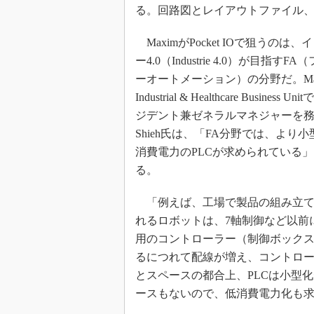
る。回路図とレイアウトファイル
MaximがPocket IOで狙うのは
ー4.0（Industrie 4.0）が目指すF
ーオートメーション）の分野だ。Ma
Industrial & Healthcare Business
ジデント兼ゼネラルマネジャーを務め
Shieh氏は、「FA分野では、より
消費電力のPLCが求められている
る。
「例えば、工場で製品の組み立て
れるロボットは、7軸制御など以前
用のコントローラー（制御ボック
るにつれて配線が増え、コントロ
とスペースの都合上、PLCは小型
ースもないので、低消費電力化も