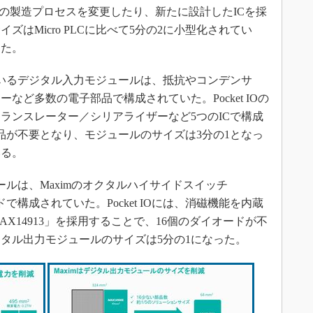
するICの製造プロセスを変更したり、新たに設計したICを採
サイズはMicro PLCに比べて5分の2に小型化されてい
した。
れているデジタル入力モジュールは、抵抗やコンデンサ
など多数の電子部品で構成されていた。Pocket IOの
ランスレーター／シリアライザーなど5つのICで構成
部品が不要となり、モジュールのサイズは3分の1となっ
いる。
ュールは、Maximのオクタルハイサイドスイッチ
ードで構成されていた。Pocket IOには、消磁機能を内蔵
X14913」を採用することで、16個のダイオードが不
タル出力モジュールのサイズは5分の1になった。