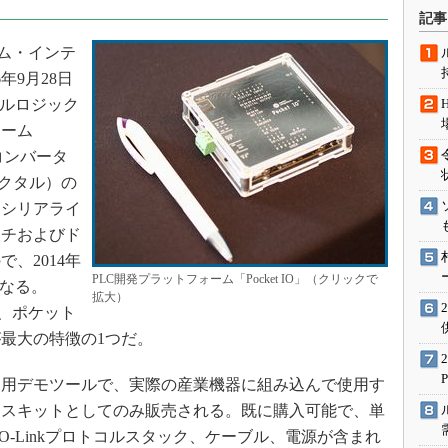
術を知る
記事
エンジニア”が仕掛けた社内
マキシム・インテ
念の180日
年9月28日
ションは日本を救うのか
ブルロジック
IoT通信
ォーム
ナリスト「未来展望」
Cコンバータ
愛されないエンジニア」の
（オクタル）の
行動論
／シリアライ
ッチおよびド
、2014年
PLC開発プラットフォーム「Pocket IO」（クリックで
なる。
拡大）
）と、ポケット
最大の特徴の1つだ。
も提案用デモツールで、実際の産業機器に組み込んで使用す
ンスキットとしてのみ販売される。既に購入可能で、単
O-Linkプロトコルスタック、ケーブル、電源が含まれ