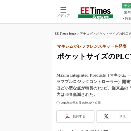
テク
業界
電池／エネル
ア
メディア
特
メ
福田昭の
LS
EE Times Japan
>
アナログ
>
ポケットサイズのPLCで
福田昭の
マ
湯之上隆
マキシムがレファレンスキットを発表
FP
大山聡の
ポケットサイズのPLC
大原雄介
ック
リタイア
Maxim Integrated Produc
学漂流記
ラマブルロジックコントローラー）開発プラ
ほど小型な点が特長の1つだ。従来品の「M
世界を「
力は30％低減された。
踊るバズワ
Buzzwo
2016年09月29日 09時30分 公開
この10
で起こる
印刷する
見る
製品分解