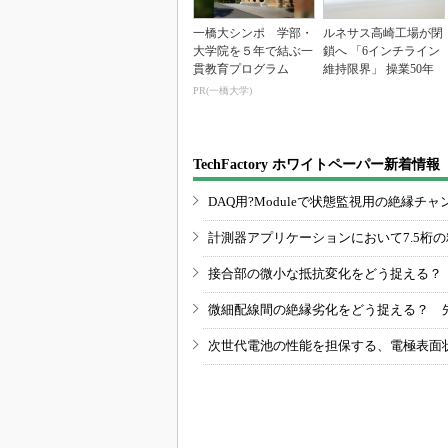
一橋大シンポ 学部・
ルネサス高崎工場が閉
大学院を５年で結ぶ一
鎖へ 「6インチライン
貫教育プログラム
維持限界」 操業50年
PR(一橋大学)
TechFactory ホワイトペーパー新着情報
DAQ用?Moduleで状態監視用の絶縁
計測器アプリケーションにおいて7.5桁
接合部の微小な抵抗変化をどう捉える？
微細配線間の絶縁劣化をどう捉える？ 
次世代電池の性能を担保する、電極表面