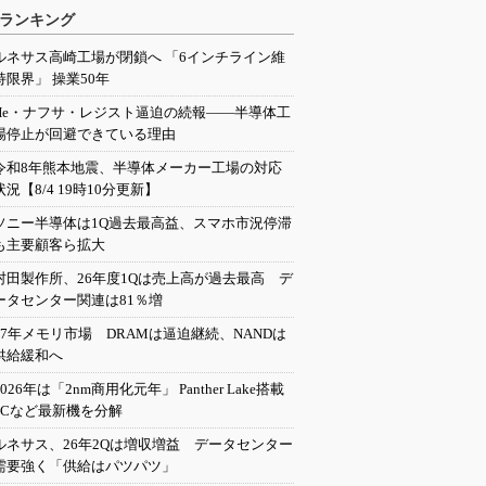
ランキング
ルネサス高崎工場が閉鎖へ 「6インチライン維
持限界」 操業50年
He・ナフサ・レジスト逼迫の続報――半導体工
場停止が回避できている理由
令和8年熊本地震、半導体メーカー工場の対応
状況【8/4 19時10分更新】
ソニー半導体は1Q過去最高益、スマホ市況停滞
も主要顧客ら拡大
村田製作所、26年度1Qは売上高が過去最高 デ
ータセンター関連は81％増
27年メモリ市場 DRAMは逼迫継続、NANDは
供給緩和へ
2026年は「2nm商用化元年」 Panther Lake搭載
PCなど最新機を分解
ルネサス、26年2Qは増収増益 データセンター
需要強く「供給はパツパツ」