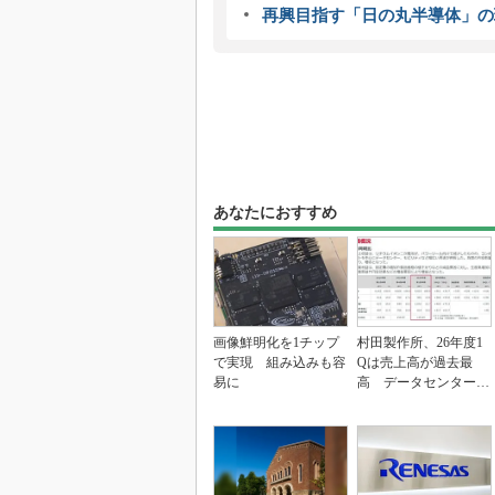
再興目指す「日の丸半導体」の
あなたにおすすめ
画像鮮明化を1チップ
村田製作所、26年度1
で実現 組み込みも容
Qは売上高が過去最
易に
高 データセンター関
連は81％増