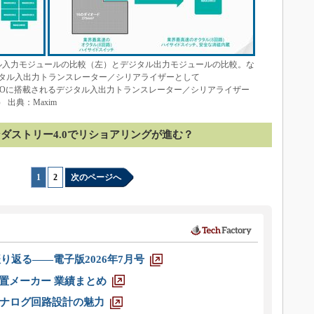
おけるデジタル入力モジュールの比較（左）とデジタル出力モジュールの比較。な
タル入出力トランスレーター／シリアライザーとして
ket IOに搭載されるデジタル入出力トランスレーター／シリアライザー
 出典：Maxim
ダストリー4.0でリショアリングが進む？
1
|
2
次のページへ
り返る――電子版2026年7月号
装置メーカー 業績まとめ
ナログ回路設計の魅力