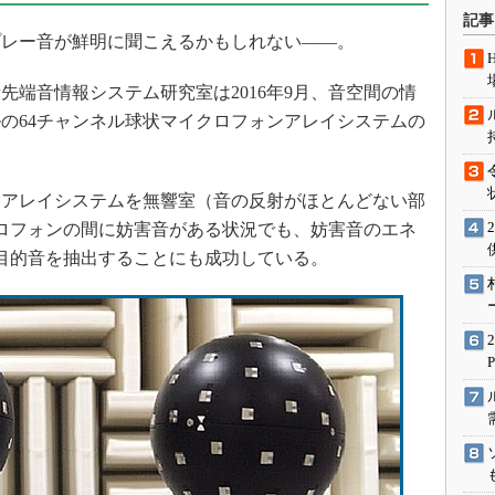
術を知る
記事
レー音が鮮明に聞こえるかもしれない――。
エンジニア”が仕掛けた社内
念の180日
端音情報システム研究室は2016年9月、音空間の情
ションは日本を救うのか
の64チャンネル球状マイクロフォンアレイシステムの
IoT通信
ナリスト「未来展望」
愛されないエンジニア」の
アレイシステムを無響室（音の反射がほとんどない部
行動論
ロフォンの間に妨害音がある状況でも、妨害音のエネ
、目的音を抽出することにも成功している。