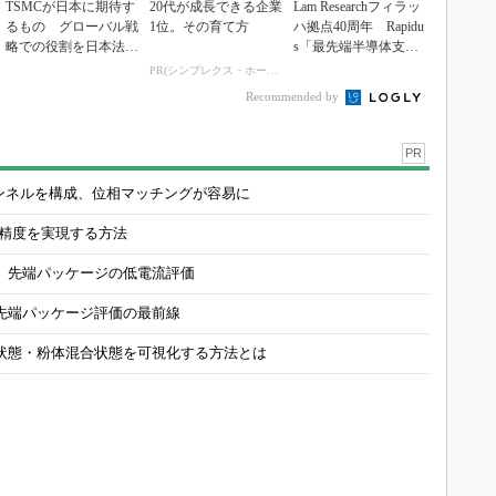
TSMCが日本に期待す
20代が成長できる企業
Lam Researchフィラッ
るもの グローバル戦
1位。その育て方
ハ拠点40周年 Rapidu
略での役割を日本法人
s「最先端半導体支
社長に聞く
え...
PR(シンプレクス・ホールディングス)
Recommended by
PR
チャンネルを構成、位相マッチングが容易に
の精度を実現する方法
 先端パッケージの低電流評価
先端パッケージ評価の最前線
状態・粉体混合状態を可視化する方法とは