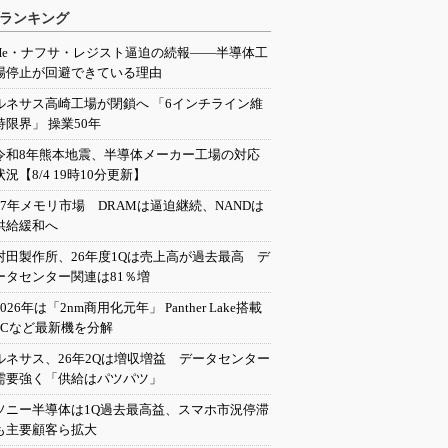
ランキング
He・ナフサ・レジスト逼迫の続報――半導体工
場停止が回避できている理由
ルネサス高崎工場が閉鎖へ 「6インチライン維
持限界」 操業50年
令和8年熊本地震、半導体メーカー工場の対応
状況【8/4 19時10分更新】
27年メモリ市場 DRAMは逼迫継続、NANDは
供給緩和へ
村田製作所、26年度1Qは売上高が過去最高 デ
ータセンター関連は81％増
2026年は「2nm商用化元年」 Panther Lake搭載
PCなど最新機を分解
ルネサス、26年2Qは増収増益 データセンター
需要強く「供給はパツパツ」
ソニー半導体は1Q過去最高益、スマホ市況停滞
も主要顧客ら拡大