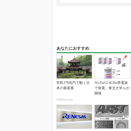
あなたにおすすめ
官民370兆円で動く日
Wi-Fiの2.4GHz帯電波
本の新産業
で発電、東北大学らが
開発
PR(Blue Lab)