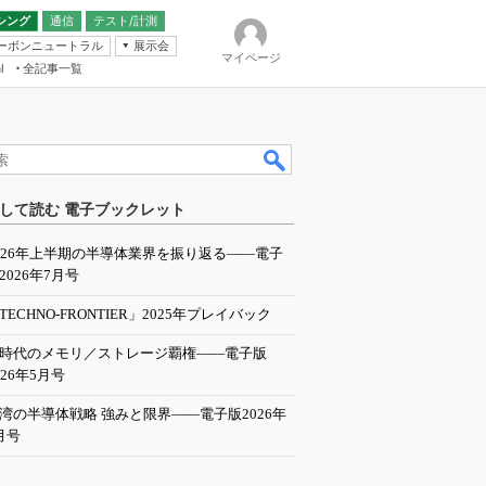
シング
通信
テスト/計測
ーボンニュートラル
展示会
マイページ
全記事一覧
l
ンピューティング
して読む 電子ブックレット
IER
026年上半期の半導体業界を振り返る――電子
2026年7月号
TECHNO-FRONTIER」2025年プレイバック
I時代のメモリ／ストレージ覇権――電子版
026年5月号
湾の半導体戦略 強みと限界――電子版2026年
月号