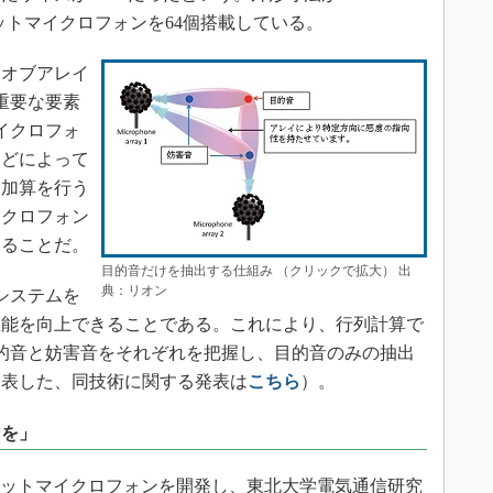
レクトレットマイクロフォンを64個搭載している。
オブアレイ
重要な要素
イクロフォ
などによって
延加算を行う
イクロフォン
きることだ。
目的音だけを抽出する仕組み （クリックで拡大） 出
典：リオン
システムを
性能を向上できることである。これにより、行列計算で
的音と妨害音をそれぞれを把握し、目的音のみの抽出
発表した、同技術に関する発表は
こちら
）。
ンを」
レットマイクロフォンを開発し、東北大学電気通信研究