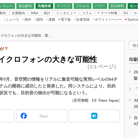
ノロジー
製品解剖
先端技術
デバイス
プロセス
パワー
部品材料
セン
動向
企業動向
統計
インタビュー
コラム
テーマ特集
カ
M&A
5G
ギー
ナログ
無線
集
ニュース
海外
国内
連載
電子版
読者登録
ホワイトペーパー
Specia
フィジカルAI
IoT・エッジコ
モリ
EXPO
Microchip情報
ストレージ通信
EE Times Japan×EDN Japan統合電
エッジAI
子版
I
SEMICON Japan
クロフォンの大きな可能性：選...
デバイス通信
パワーエレクトロニクス
電子ブックレット
イコン
CEATEC
のナノフォーカス
が？
半導体後工程
GA
EdgeTech＋
業界スコープ
マイクロフォンの大きな可能性
読者調査（EE Times Research）
印刷
TECHNO-FRONT
のエレ・組み込みプレイバ
（1/2 ページ）
カーボンニュートラル
2
人とくるま展
版
IoT
直前エンジニアの社会人大
6年9月、音空間の情報をリアルに集音可能な実用レベルの64チ
テムの開発に成功したと発表した。同システムにより、目的
電源設計（EDN Japan）
「
状況でも、目的音の抽出が可能になるという。
数字」で回してみよう
エレクトロニクス入門（EDN
A
[
庄司智昭
，
EE Times Japan
]
Japan）
ード ～Behind the
2
rd
Share
年で起こったこと、次の10年
台
こと
4
で探るアジアの新トレンド