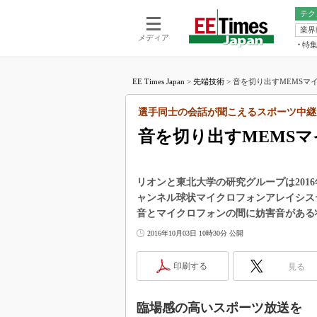
テク
業界
電池／エネル
ア
メディア
特
メ
福田昭の
LS
EE Times Japan
>
先端技術
>
音を切り出すMEMSマイ
福田昭の
マ
湯之上隆
選手同士の会話が聞こえるスポーツ中継
FP
大山聡の
音を切り出すMEMS
大原雄介
ック
リタイア
リオンと東北大学の研究グループは201
学漂流記
ャンネル球状マイクロフォンアレイシス
音とマイクロフォンの間に妨害音がある
世界を「
2016年10月03日 10時30分 公開
踊るバズワ
Buzzwo
印刷する
見る
この10
で起こる
製品分解
臨場感の高いスポーツ放送を