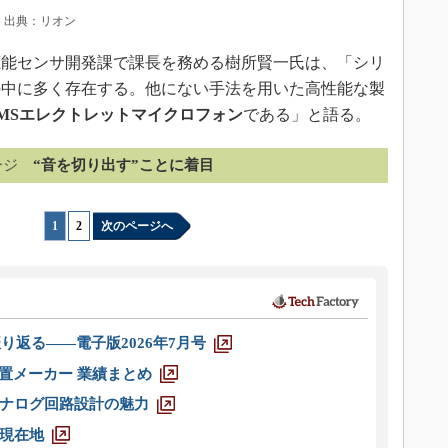
 出典：リオン
能センサ開発課で課長を務める樹所賢一氏は、「シリ
の中に多く存在する。他にない手法を用いた高性能な製
MSエレクトレットマイクロフォン
である」と語る。
ージ
“音を切り出す”ことに着目
1
|
2
次のページへ
り返る――電子版2026年7月号
装置メーカー 業績まとめ
ナログ回路設計の魅力
現在地