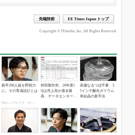
先端技術
EE Times Japan トップ
Copyright © ITmedia, Inc. All Rights Reserved.
新卒200人超を即戦力
村田製作所、26年度1
高価なるつぼ不要、3.
に。その育成設計とは
Qは売上高が過去最
5インチ酸化ガリウム
高 データセンター関
単結晶の新手法
連は81％増
PR(シンプレクス・ホールディングス)