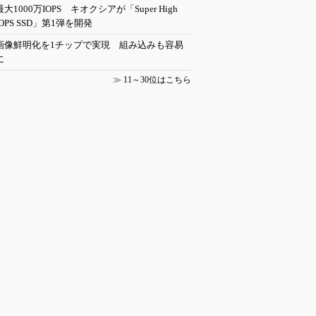
最大1000万IOPS キオクシアが「Super High
IOPS SSD」第1弾を開発
画像鮮明化を1チップで実現 組み込みも容易
に
≫
11～30位はこちら