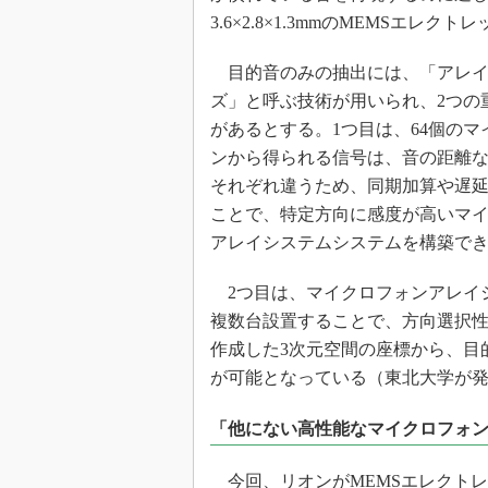
3.6×2.8×1.3mmのMEMSエ
目的音のみの抽出には、「アレイ
ズ」と呼ぶ技術が用いられ、2つの
があるとする。1つ目は、64個のマ
ンから得られる信号は、音の距離
それぞれ違うため、同期加算や遅
ことで、特定方向に感度が高いマ
アレイシステムシステムを構築で
2つ目は、マイクロフォンアレイ
複数台設置することで、方向選択
作成した3次元空間の座標から、目
が可能となっている（東北大学が
「他にない高性能なマイクロフォ
今回、リオンがMEMSエレクト