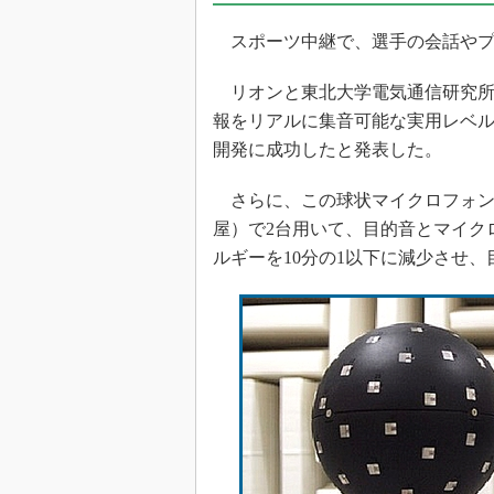
光伝送技
スポーツ中継で、選手の会話やプ
“異端児
改革、執
リオンと東北大学電気通信研究所先
イノベー
報をリアルに集音可能な実用レベル
JASA発
開発に成功したと発表した。
IHSア
「英語に
さらに、この球状マイクロフォン
ための新
屋）で2台用いて、目的音とマイク
ルギーを10分の1以下に減少させ