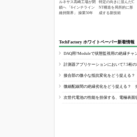
ルネサス高崎工場が閉
特定の向きに並んだC
鎖へ 「6インチライン
NT構造を局所的に形
維持限界」 操業50年
成する新技術
TechFactory ホワイトペーパー新着情報
DAQ用?Moduleで状態監視用の絶縁
計測器アプリケーションにおいて7.5桁
接合部の微小な抵抗変化をどう捉える？
微細配線間の絶縁劣化をどう捉える？ 
次世代電池の性能を担保する、電極表面