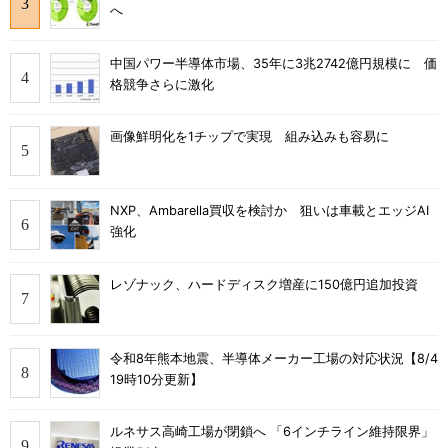
へ
中国パワー半導体市場、35年に3兆2742億円規模に 価
格競争さらに激化
画像鮮明化を1チップで実現 組み込みも容易に
NXP、Ambarella買収を検討か 狙いは車載とエッジAI
強化
レゾナック、ハードディスク増産に150億円追加投資
令和8年熊本地震、半導体メーカー工場の対応状況【8/4
19時10分更新】
ルネサス高崎工場が閉鎖へ 「6インチライン維持限界」