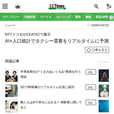
テクノロジー
先端技術
デバイス
センシング
通信
無線
部品/材料
ニュース
2016年10月7日
NTTドコモがCEATECで展示
AI×人口統計でタクシー需要をリアルタイムに予測
記事を見る
関連記事
6 Articles
半導体商社が“くまのぬいぐるみ”開発を行う
読む
理由
5Gで8K映像のリアルタイム伝送に成功
読む
働く人はAIで幸せになれる？ 体験者に聞いて
読む
きた