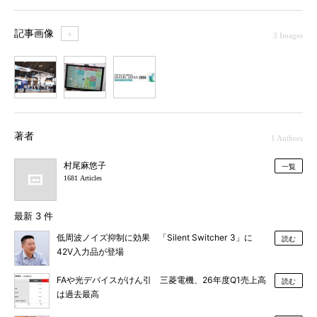
記事画像
＋
3 Images
1
2
3
著者
1 Authors
村尾麻悠子
一覧
1681 Articles
最新 3 件
低周波ノイズ抑制に効果 「Silent Switcher 3」に
読む
42V入力品が登場
FAや光デバイスがけん引 三菱電機、26年度Q1売上高
読む
は過去最高