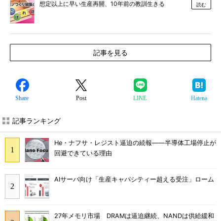
想定以上に早い生産再開、10年前の教訓生きる
読む
記事を見る
Share
Post
LINE
Hatena
記事ランキング
He・ナフサ・レジスト逼迫の続報――半導体工場停止が
回避できている理由
AIサーバ向け「生産キャパシティー超える受注」ローム
27年メモリ市場 DRAMは逼迫継続、NANDは供給緩和