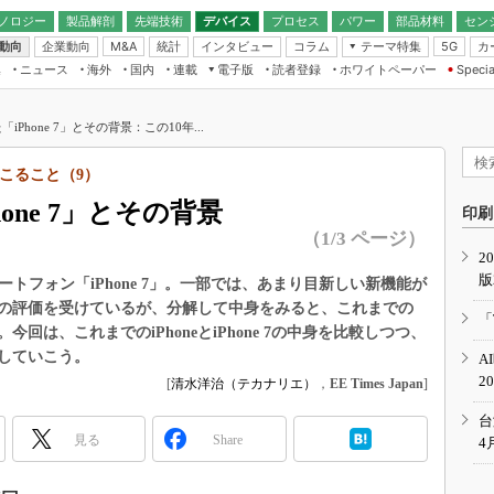
ノロジー
製品解剖
先端技術
デバイス
プロセス
パワー
部品材料
セン
動向
企業動向
統計
インタビュー
コラム
テーマ特集
カ
M&A
5G
ギー
ナログ
無線
集
ニュース
海外
国内
連載
電子版
読者登録
ホワイトペーパー
Specia
フィジカルAI
IoT・エッジコ
モリ
EXPO
Microchip情報
ストレージ通信
EE Times Japan×EDN Japan統合電
エッジAI
子版
I
SEMICON Japan
Phone 7」とその背景：この10年...
デバイス通信
パワーエレクトロニクス
電子ブックレット
イコン
CEATEC
のナノフォーカス
起こること（9）
半導体後工程
GA
EdgeTech＋
業界スコープ
one 7」とその背景
読者調査（EE Times Research）
印刷
TECHNO-FRONT
のエレ・組み込みプレイバ
（1/3 ページ）
カーボンニュートラル
2
人とくるま展
版
IoT
直前エンジニアの社会人大
スマートフォン「iPhone 7」。一部では、あまり目新しい新機能が
の評価を受けているが、分解して中身をみると、これまでの
電源設計（EDN Japan）
「
。今回は、これまでのiPhoneとiPhone 7の中身を比較しつつ、
数字」で回してみよう
エレクトロニクス入門（EDN
察していこう。
A
Japan）
ード ～Behind the
2
[
清水洋治（テカナリエ）
，
EE Times Japan
]
rd
年で起こったこと、次の10年
台
こと
見る
Share
4
で探るアジアの新トレンド