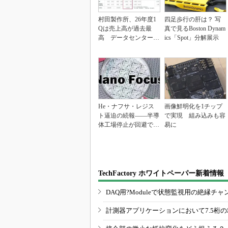
村田製作所、26年度1
四足歩行の肝は？ 写
Qは売上高が過去最
真で見るBoston Dynam
高 データセンター関
ics「Spot」分解展示
連は81％増
He・ナフサ・レジス
画像鮮明化を1チップ
ト逼迫の続報――半導
で実現 組み込みも容
体工場停止が回避でき
易に
ている理由
TechFactory ホワイトペーパー新着情報
DAQ用?Moduleで状態監視用の絶縁
計測器アプリケーションにおいて7.5桁