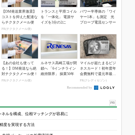
【DM発送業界激震】
トランスと平滑コイル
パワー半導体の「ワイ
コストを抑えた配達な
を「一体化」 電源サ
ヤー1本」も測定 光
らチクタクメール便
イズを3分の2に
プローブ電流センサー
PR(チクタクメール便)
【あの会社も使って
ルネサス高崎工場が閉
マイルが超たまるビジ
る！】DM発送なら絶
鎖へ 「6インチライン
ネスカード！初年度年
対チクタクメール便！
維持限界」 操業50年
会費無料で還元率最大
1.125%
PR(チクタクメール便)
PR(クレディセゾン)
Recommended by
PR
チャンネルを構成、位相マッチングが容易に
の精度を実現する方法