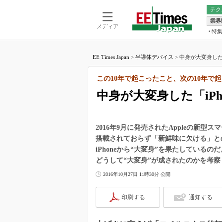
テク
業界
電池／エネル
ア
メディア
特
メ
福田昭の
LS
EE Times Japan
>
半導体デバイス
>
中身が大変身した「i
福田昭の
マ
湯之上隆
この10年で起こったこと、次の10年で
FP
大山聡の
中身が大変身した「iPh
大原雄介
ック
リタイア
2016年9月に発売されたAppleの新型
学漂流記
搭載されておらず「新鮮味に欠ける」と
iPhoneから“大変身”を果たしているのだ
世界を「
どうして“大変身”が成されたのかを考
踊るバズワ
Buzzwo
2016年10月27日 11時30分 公開
この10
で起こる
印刷する
通知する
製品分解