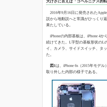
大げさに言えば「コペルニクス的
光伝送技
“異端児
2016年9月16日に発売されたApp
改革、執
説から地動説へと常識がひっくり
イノベー
果たしている。
JASA発
IHSア
iPhoneの内部基板は、iPhone 
続けてきた。L字型の基板形状のL
「英語に
ための新
イ、カメラ、サイドスイッチ、タ
た。
図1
は、iPhone 6s（2015年モ
取り外した内部の様子である。