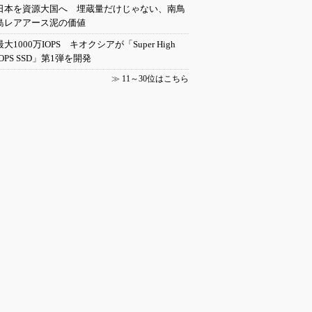
日本を資源大国へ 埋蔵量だけじゃない、南鳥
島レアアース泥の価値
最大1000万IOPS キオクシアが「Super High
IOPS SSD」第1弾を開発
≫
11～30位はこちら