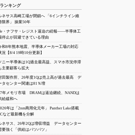
ランキング
ルネサス高崎工場が閉鎖へ 「6インチライン維
持限界」 操業50年
He・ナフサ・レジスト逼迫の続報――半導体工
場停止が回避できている理由
令和8年熊本地震、半導体メーカー工場の対応
状況【8/4 19時10分更新】
ソニー半導体は1Q過去最高益、スマホ市況停滞
も主要顧客ら拡大
村田製作所、26年度1Qは売上高が過去最高 デ
ータセンター関連は81％増
27年メモリ市場 DRAMは逼迫継続、NANDは
供給緩和へ
2026年は「2nm商用化元年」 Panther Lake搭載
PCなど最新機を分解
ルネサス、26年2Qは増収増益 データセンター
需要強く「供給はパツパツ」