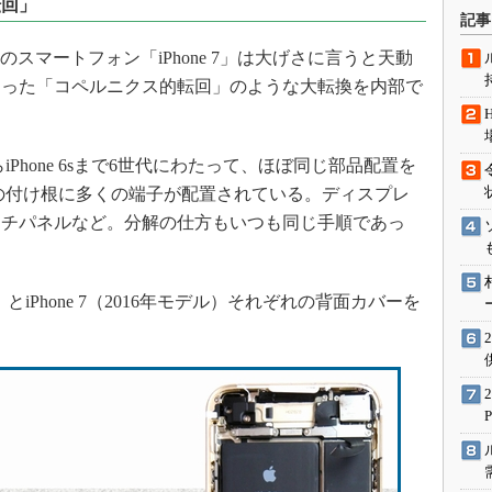
転回」
術を知る
記事
エンジニア”が仕掛けた社内
leのスマートフォン「iPhone 7」は大げさに言うと天動
念の180日
返った「コペルニクス的転回」のような大転換を内部で
ションは日本を救うのか
IoT通信
ナリスト「未来展望」
4からiPhone 6sまで6世代にわたって、ほぼ同じ部品配置を
の付け根に多くの端子が配置されている。ディスプレ
愛されないエンジニア」の
行動論
ッチパネルなど。分解の仕方もいつも同じ手順であっ
デル）とiPhone 7（2016年モデル）それぞれの背面カバーを