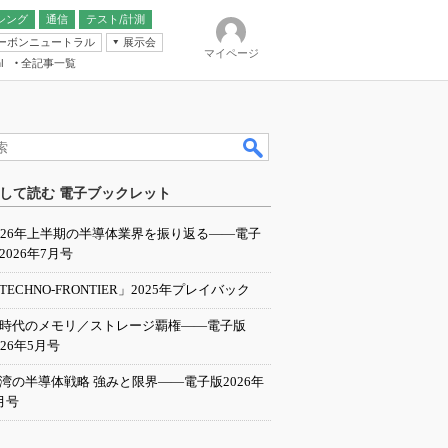
シング
通信
テスト/計測
ーボンニュートラル
展示会
マイページ
全記事一覧
l
ンピューティング
して読む 電子ブックレット
IER
026年上半期の半導体業界を振り返る――電子
2026年7月号
TECHNO-FRONTIER」2025年プレイバック
I時代のメモリ／ストレージ覇権――電子版
026年5月号
湾の半導体戦略 強みと限界――電子版2026年
月号