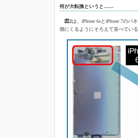
何が大転換というと……
図2
は、iPhone 6sとiPho
側にくるようにそろえて並べてい