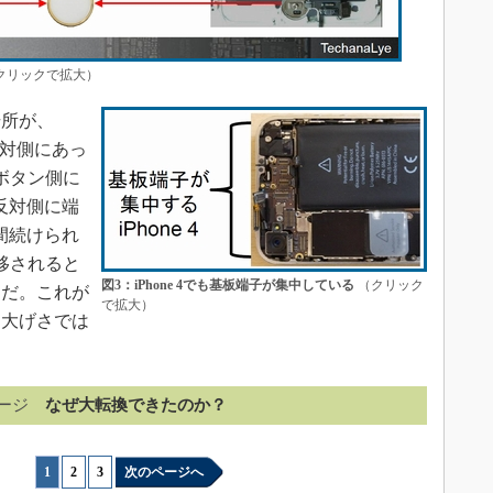
クリックで拡大）
所が、
て反対側にあっ
ムボタン側に
反対側に端
年間続けられ
に移されると
図3：iPhone 4でも基板端子が集中している
（クリック
けだ。これが
で拡大）
り大げさでは
ージ
なぜ大転換できたのか？
1
|
2
|
3
次のページへ