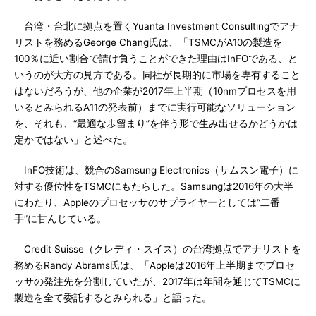
台湾・台北に拠点を置くYuanta Investment Consultingでアナ
リストを務めるGeorge Chang氏は、「TSMCがA10の製造を
100％に近い割合で請け負うことができた理由はInFOである、と
いうのが大方の見方である。同社が長期的に市場を専有すること
はないだろうが、他の企業が2017年上半期（10nmプロセスを用
いるとみられるA11の発表前）までに実行可能なソリューション
を、それも、“最適な歩留まり”を伴う形で生み出せるかどうかは
定かではない」と述べた。
InFO技術は、競合のSamsung Electronics（サムスン電子）に
対する優位性をTSMCにもたらした。Samsungは2016年の大半
にわたり、Appleのプロセッサのサプライヤーとしては“二番
手”に甘んじている。
Credit Suisse（クレディ・スイス）の台湾拠点でアナリストを
務めるRandy Abrams氏は、「Appleは2016年上半期までプロセ
ッサの発注先を分割していたが、2017年は年間を通じてTSMCに
製造を全て委託するとみられる」と語った。