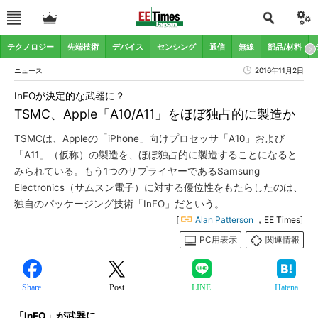
テクノロジー
先端技術
デバイス
センシング
通信
無線
部品/材料
ニュース
2016年11月2日
InFOが決定的な武器に？
TSMC、Apple「A10/A11」をほぼ独占的に製造か
TSMCは、Appleの「iPhone」向けプロセッサ「A10」および
「A11」（仮称）の製造を、ほぼ独占的に製造することになると
みられている。もう1つのサプライヤーであるSamsung
Electronics（サムスン電子）に対する優位性をもたらしたのは、
独自のパッケージング技術「InFO」だという。
[
Alan Patterson
，EE Times]
PC用表示
関連情報
Share
Post
LINE
Hatena
「InFO」が武器に