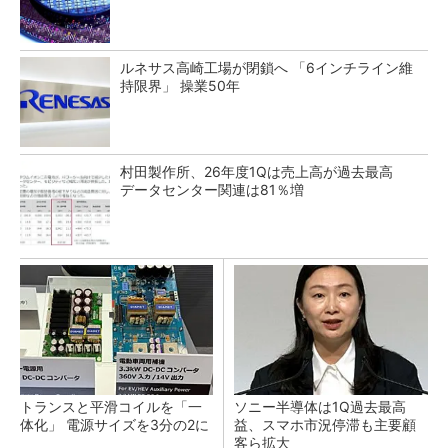
ルネサス高崎工場が閉鎖へ 「6インチライン維
持限界」 操業50年
村田製作所、26年度1Qは売上高が過去最高
データセンター関連は81％増
トランスと平滑コイルを「一
ソニー半導体は1Q過去最高
体化」 電源サイズを3分の2に
益、スマホ市況停滞も主要顧
客ら拡大