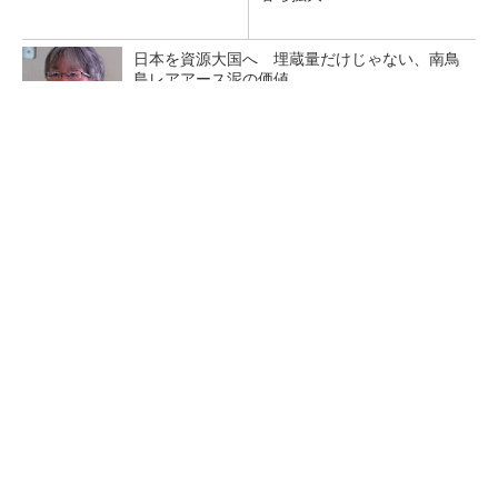
日本を資源大国へ 埋蔵量だけじゃない、南鳥
島レアアース泥の価値
三菱電機、第5世代SiC MOSFETの核 オン抵
抗25％減の独自構造
マイクロン、AI需要で広島工場増強へ起工式
1.5兆円投資