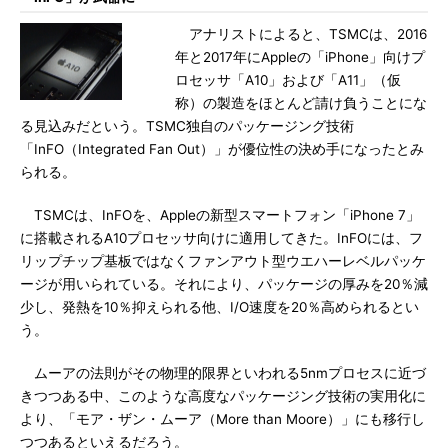
アナリストによると、TSMCは、2016
年と2017年にAppleの「iPhone」向けプ
ロセッサ「A10」および「A11」（仮
称）の製造をほとんど請け負うことにな
る見込みだという。TSMC独自のパッケージング技術
「InFO（Integrated Fan Out）」が優位性の決め手になったとみ
られる。
TSMCは、InFOを、Appleの新型スマートフォン「iPhone 7」
に搭載されるA10プロセッサ向けに適用してきた。InFOには、フ
リップチップ基板ではなくファンアウト型ウエハーレベルパッケ
ージが用いられている。それにより、パッケージの厚みを20％減
少し、発熱を10％抑えられる他、I/O速度を20％高められるとい
う。
ムーアの法則がその物理的限界といわれる5nmプロセスに近づ
きつつある中、このような高度なパッケージング技術の実用化に
より、「モア・ザン・ムーア（More than Moore）」にも移行し
つつあるといえるだろう。