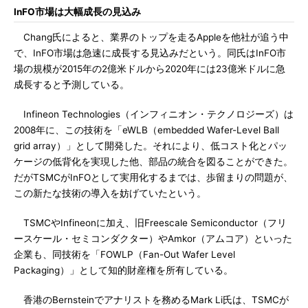
InFO市場は大幅成長の見込み
Chang氏によると、業界のトップを走るAppleを他社が追う中
で、InFO市場は急速に成長する見込みだという。同氏はInFO市
場の規模が2015年の2億米ドルから2020年には23億米ドルに急
成長すると予測している。
Infineon Technologies（インフィニオン・テクノロジーズ）は
2008年に、この技術を「eWLB（embedded Wafer-Level Ball
grid array）」として開発した。それにより、低コスト化とパッ
ケージの低背化を実現した他、部品の統合を図ることができた。
だがTSMCがInFOとして実用化するまでは、歩留まりの問題が、
この新たな技術の導入を妨げていたという。
TSMCやInfineonに加え、旧Freescale Semiconductor（フリ
ースケール・セミコンダクター）やAmkor（アムコア）といった
企業も、同技術を「FOWLP（Fan-Out Wafer Level
Packaging）」として知的財産権を所有している。
香港のBernsteinでアナリストを務めるMark Li氏は、TSMCが