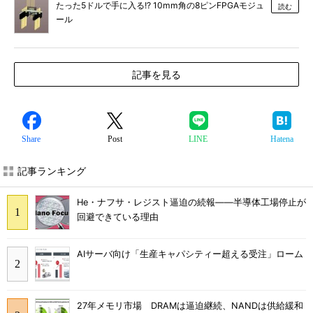
たった5ドルで手に入る!? 10mm角の8ピンFPGAモジュ
読む
ール
記事を見る
Share
Post
LINE
Hatena
記事ランキング
He・ナフサ・レジスト逼迫の続報――半導体工場停止が
回避できている理由
AIサーバ向け「生産キャパシティー超える受注」ローム
27年メモリ市場 DRAMは逼迫継続、NANDは供給緩和