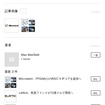
記事画像
＋
2 Images
1
2
著者
1 Authors
Max Maxfield
一覧
5 Articles
最新 3 件
Microsemi、FPGA向けのRISC-V IPコアを提供へ
読む
Lattice、投資ファンドが13億ドルで買収へ
読む