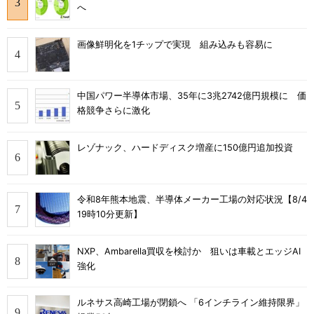
へ
画像鮮明化を1チップで実現 組み込みも容易に
中国パワー半導体市場、35年に3兆2742億円規模に 価
格競争さらに激化
レゾナック、ハードディスク増産に150億円追加投資
令和8年熊本地震、半導体メーカー工場の対応状況【8/4
19時10分更新】
NXP、Ambarella買収を検討か 狙いは車載とエッジAI
強化
ルネサス高崎工場が閉鎖へ 「6インチライン維持限界」