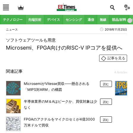
テクノロジー
先端技術
デバイス
センシング
通信
無線
部品/材料
ニュース
2016年11月25日
ソフトウェアツールも用意
Microsemi、FPGA向けのRISC-V IPコアを提供へ
記事を見る
関連記事
4 Articles
MicrosemiがVitesse買収――懸念される
読む
「MIPS対ARM」の構図
半導体業界のM＆Aはピークか、買収対象は少
読む
なく
FPGAのアクテルをマイクロセミが4億3000
読む
万米ドルで買収