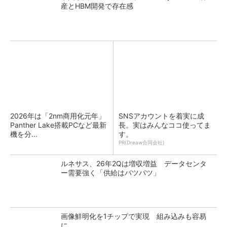
産とHBM開発で存在感
2026年は「2nm商用化元年」
SNSアカウントを着実に成
Panther Lake搭載PCなど最新
長。実はみんなココ使ってま
機を分...
す。
PR(Dreaw合同会社)
ルネサス、26年2Qは増収増益 データセンタ
ー需要強く「供給はパツパツ」
画像鮮明化を1チップで実現 組み込みも容易
に