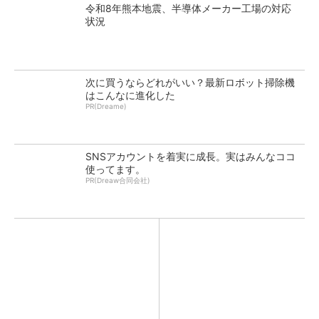
令和8年熊本地震、半導体メーカー工場の対応
状況
次に買うならどれがいい？最新ロボット掃除機
はこんなに進化した
PR(Dreame)
SNSアカウントを着実に成長。実はみんなココ
使ってます。
PR(Dreaw合同会社)