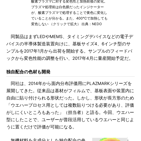
酸素プラズマに対する変色性と加熱前後の変化。
プラズマ処理前は白色膜だったインジケーター
が、酸素プラズマで処理することで黄色に変化し
ていることが分かる。また、400℃で加熱しても
変色しない （クリックで拡大） 出典：NEDO
同製品はまずLEDやMEMS、タイミングデバイスなどの電子デ
バイスの半導体製造装置向けに、基板サイズ4、6インチ型のサ
ンプルを2017年1月から出荷を開始する。サンプルのフィードバ
ックから変色性能の調整を行い、2017年4月に量産開始予定だ。
独自配合の色材も開発
同社は、2014年から面内分布評価用にPLAZMARKシリーズを
展開してきた。従来品は基材がフィルムで、基板表面や装置内に
自由に貼り付けられる形状だった。しかし、形状が長方形のため
「ウエハープロセス用としては複数貼りつける必要があり、評価
がしにくいところもあった」（担当者）と語る。今回、ウエハー
型にしたことで、ユーザーが普段活用しているウエハーと同じよ
うに置くだけで評価が可能になる。
無機材料を主成分とした独自配合の色