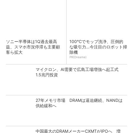
ソニー半導体は1Q過去最高
100℃でモップ洗浄、圧倒的
益、スマホ市況停滞も主要顧
な吸引力…今注目のロボット掃
客ら拡大
除機
PR(Dreame)
マイクロン、AI需要で広島工場増強へ起工式
1.5兆円投資
27年メモリ市場 DRAMは逼迫継続、NANDは
供給緩和へ
中国最大のDRAMメーカーCXMTがIPOへ 増