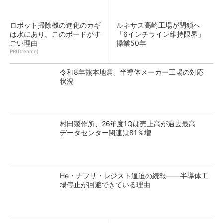
ロボット掃除機の進化のカギ
ルネサス高崎工場が閉鎖へ
は水にあり。このボードがす
「6インチライン維持限界」
ごい理由
操業50年
PR(Dreame)
令和8年熊本地震、半導体メーカー工場の対応
状況
村田製作所、26年度1Qは売上高が過去最高
データセンター関連は81％増
He・ナフサ・レジスト逼迫の続報――半導体工
場停止が回避できている理由