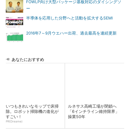
FOWLP向け大型パッケージ基板対応のダイシングソ
ー
半導体を応用した分野へと活動を拡大するSEMI
2016年7～9月ウエハー出荷、過去最高を連続更新
あなたにおすすめ
いつもきれいなモップで床掃
ルネサス高崎工場が閉鎖へ
除。ロボット掃除機の進化が
「6インチライン維持限界」
すごい！
操業50年
PR(Dreame)