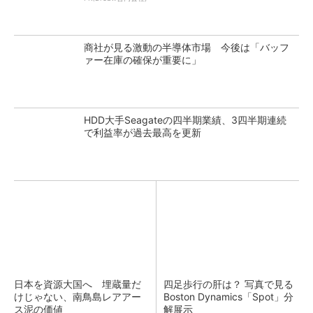
商社が見る激動の半導体市場 今後は「バッフ
ァー在庫の確保が重要に」
HDD大手Seagateの四半期業績、3四半期連続
で利益率が過去最高を更新
日本を資源大国へ 埋蔵量だ
四足歩行の肝は？ 写真で見る
けじゃない、南鳥島レアアー
Boston Dynamics「Spot」分
ス泥の価値
解展示