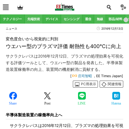
テクノロジー
先端技術
デバイス
センシング
通信
無線
部品/材料
ニュース
2016年12月13日
変色度合いから視覚的に判別
ウエハー型のプラズマ評価 耐熱性も400℃に向上
サクラクレパスは2016年12月12日、プラズマの処理効果を可視化
する評価ツールとして、ウエハー型の製品を発表した。半導体製
造装置稼働率の向上、装置間の機差解消に貢献する。
[
庄司智昭
，EE Times Japan]
PC用表示
関連情報
Share
Post
LINE
Hatena
半導体製造装置の稼働率向上へ
サクラクレパスは2016年12月12日、プラズマの処理効果を可視