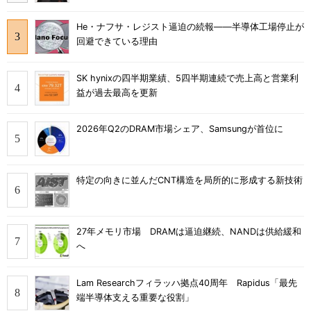
He・ナフサ・レジスト逼迫の続報――半導体工場停止が
回避できている理由
SK hynixの四半期業績、5四半期連続で売上高と営業利
益が過去最高を更新
2026年Q2のDRAM市場シェア、Samsungが首位に
特定の向きに並んだCNT構造を局所的に形成する新技術
27年メモリ市場 DRAMは逼迫継続、NANDは供給緩和
へ
Lam Researchフィラッハ拠点40周年 Rapidus「最先
端半導体支える重要な役割」