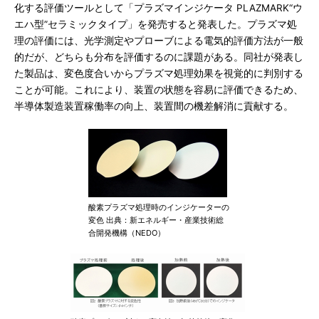
化する評価ツールとして「プラズマインジケータ PLAZMARK“ウ
エハ型”セラミックタイプ」を発売すると発表した。プラズマ処
理の評価には、光学測定やプローブによる電気的評価方法が一般
的だが、どちらも分布を評価するのに課題がある。同社が発表し
た製品は、変色度合いからプラズマ処理効果を視覚的に判別する
ことが可能。これにより、装置の状態を容易に評価できるため、
半導体製造装置稼働率の向上、装置間の機差解消に貢献する。
酸素プラズマ処理時のインジケーターの
変色 出典：新エネルギー・産業技術総
合開発機構（NEDO）