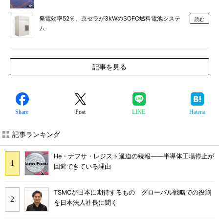
発電効率52％、京セラが3kWのSOFC燃料電池システ
読む
ム
記事を見る
Share
Post
LINE
Hatena
記事ランキング
He・ナフサ・レジスト逼迫の続報――半導体工場停止が
回避できている理由
TSMCが日本に期待するもの グローバル戦略での役割
を日本法人社長に聞く