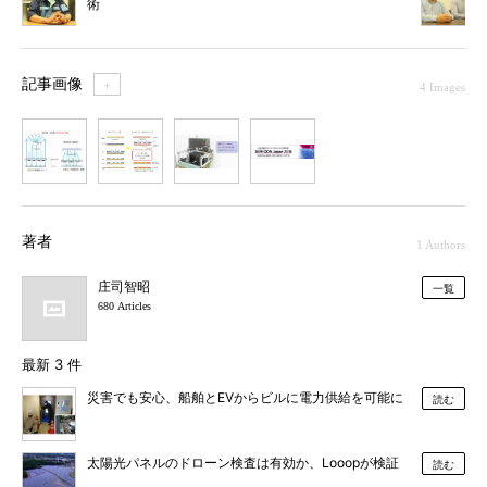
術
記事画像
＋
4 Images
1
2
3
4
著者
1 Authors
庄司智昭
一覧
680 Articles
最新 3 件
災害でも安心、船舶とEVからビルに電力供給を可能に
読む
太陽光パネルのドローン検査は有効か、Looopが検証
読む