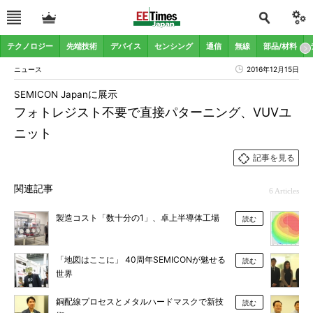
テクノロジー
先端技術
デバイス
センシング
通信
無線
部品/材料
ニュース
2016年12月15日
SEMICON Japanに展示
フォトレジスト不要で直接パターニング、VUVユ
ニット
記事を見る
関連記事
6 Articles
製造コスト「数十分の1」、卓上半導体工場
読む
「地図はここに」 40周年SEMICONが魅せる
読む
世界
銅配線プロセスとメタルハードマスクで新技
読む