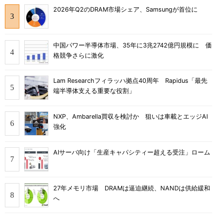
2026年Q2のDRAM市場シェア、Samsungが首位に
中国パワー半導体市場、35年に3兆2742億円規模に 価
格競争さらに激化
Lam Researchフィラッハ拠点40周年 Rapidus「最先
端半導体支える重要な役割」
NXP、Ambarella買収を検討か 狙いは車載とエッジAI
強化
AIサーバ向け「生産キャパシティー超える受注」ローム
27年メモリ市場 DRAMは逼迫継続、NANDは供給緩和
へ