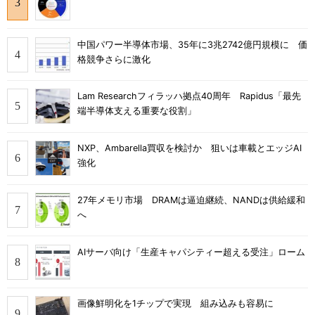
中国パワー半導体市場、35年に3兆2742億円規模に 価
格競争さらに激化
Lam Researchフィラッハ拠点40周年 Rapidus「最先
端半導体支える重要な役割」
NXP、Ambarella買収を検討か 狙いは車載とエッジAI
強化
27年メモリ市場 DRAMは逼迫継続、NANDは供給緩和
へ
AIサーバ向け「生産キャパシティー超える受注」ローム
画像鮮明化を1チップで実現 組み込みも容易に