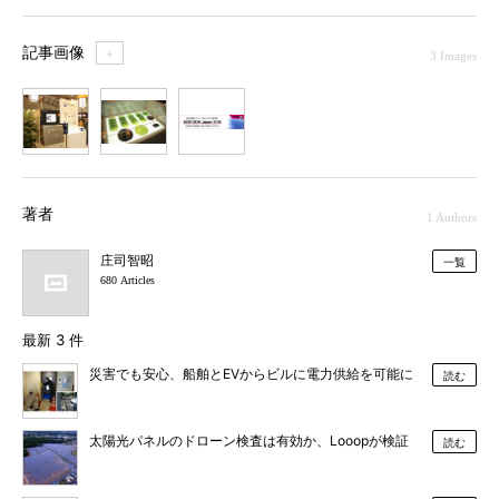
記事画像
＋
3 Images
1
2
3
著者
1 Authors
庄司智昭
一覧
680 Articles
最新 3 件
災害でも安心、船舶とEVからビルに電力供給を可能に
読む
太陽光パネルのドローン検査は有効か、Looopが検証
読む