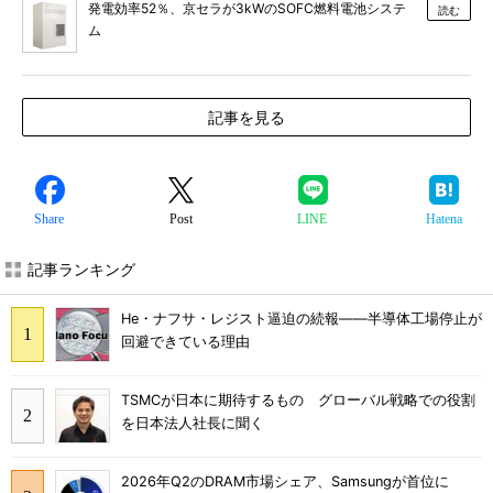
発電効率52％、京セラが3kWのSOFC燃料電池システ
読む
ム
記事を見る
Share
Post
LINE
Hatena
記事ランキング
He・ナフサ・レジスト逼迫の続報――半導体工場停止が
回避できている理由
TSMCが日本に期待するもの グローバル戦略での役割
を日本法人社長に聞く
2026年Q2のDRAM市場シェア、Samsungが首位に