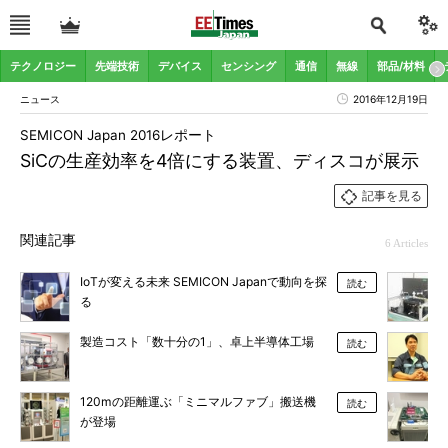
テクノロジー
先端技術
デバイス
センシング
通信
無線
部品/材料
ニュース
2016年12月19日
SEMICON Japan 2016レポート
SiCの生産効率を4倍にする装置、ディスコが展示
記事を見る
関連記事
6 Articles
IoTが変える未来 SEMICON Japanで動向を探
読む
る
製造コスト「数十分の1」、卓上半導体工場
読む
120mの距離運ぶ「ミニマルファブ」搬送機
読む
が登場