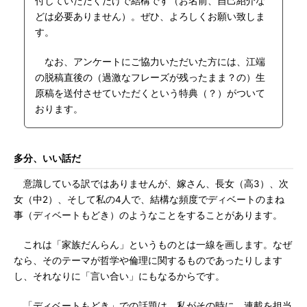
付していただくだけで結構です（お名前、自己紹介な
どは必要ありません）。ぜひ、よろしくお願い致しま
す。
なお、アンケートにご協力いただいた方には、江端
の脱稿直後の（過激なフレーズが残ったまま？の）生
原稿を送付させていただくという特典（？）がついて
おります。
多分、いい話だ
意識している訳ではありませんが、嫁さん、長女（高3）、次
女（中2）、そして私の4人で、結構な頻度でディベートのまね
事（ディベートもどき）のようなことをすることがあります。
これは「家族だんらん」というものとは一線を画します。なぜ
なら、そのテーマが哲学や倫理に関するものであったりします
し、それなりに「言い合い」にもなるからです。
「ディベートもどき」での話題は、私がその時に、連載を担当