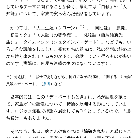
しているテーマに関することが多く、最近では「自殺」や「人工
知能」について、家族で突っ込んだ会話をしています。
＊）
かつては、「人工生殖（クローン）
」「同性愛」「原発」
「初音ミク」「同人誌（の著作権）」「化物語（西尾維新先
生）」「タイムマシン（シュタインズ・ゲート）」などでも、い
ろいろな議論をしました。彼女たちの意見は、私の発想の斜め上
から繰り出されてくるものが多く、会話していて得るものが多い
のです（実際に、何度も連載のネタになっています）。
＊）例えば、「「親子でありながら、同時に双子の姉妹」に関する、江端家
父娘のディベート」（
参考
）など
基本的には、この「ディベートもどき」は、私が話題を振っ
て、家族がその話題について、持論を展開する形になっていま
す。ロジック無視で持論を展開してもO.K.としているので、「勝
ち負け」もありません。
それでも、私は、嫁さんや娘たちに『
論破された
』と感じるこ