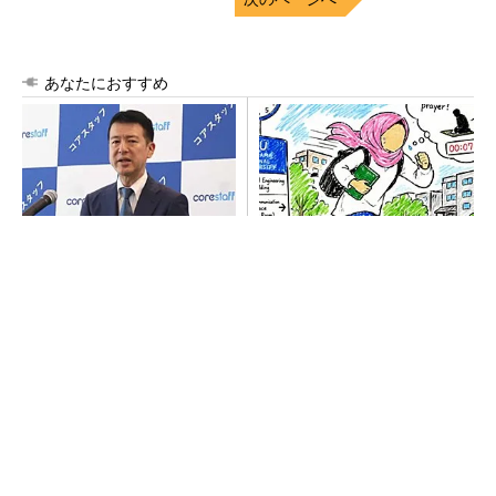
あなたにおすすめ
商社が見る激動の半導体市
ぼっち系エンジニア、「幸
場 今後は「バッファー在庫
せ」について論文とデータで
の確保が重要に」
殴られる
SNSアカウントを着実に成長。実はみんなココ
使ってます。
PR(Dreaw合同会社)
SNSアカウントを着実に成長。実はみんなココ