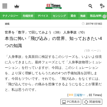
テクノロジー
先端技術
デバイス
センシング
通信
無線
部品/材料
連載
2017年1月18日
世界を「数字」で回してみよう（38） 人身事故（10）
本当に怖い「飛び込み」の世界、知っておきたい4
つの知識
（1/9 ページ）
「人身事故」を真面目に検証するこのシリーズも、いよいよ佳境
に入ってきました。最終フェーズとして「人身事故物理シミュレ
ーション」を行っていますが、今回は、このシミュレーション
を、より深く理解してもらうための4つの予備知識を説明しま
す。今回もツラいです。それでも、「飛び込み」をなくすには、
「飛び込んでから」の痛みを想像できるようになることが重要だ
と、私は思うのです。
[
江端智一
，EE Times]
PC用表示
関連情報