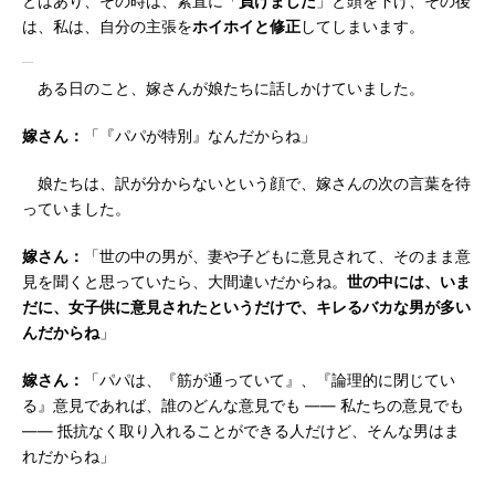
とはあり、その時は、素直に「
負けました
」と頭を下げ、その後
は、私は、自分の主張を
ホイホイと修正
してしまいます。
ある日のこと、嫁さんが娘たちに話しかけていました。
嫁さん：
「『パパが特別』なんだからね」
娘たちは、訳が分からないという顔で、嫁さんの次の言葉を待
っていました。
嫁さん：
「世の中の男が、妻や子どもに意見されて、そのまま意
見を聞くと思っていたら、大間違いだからね。
世の中には、いま
だに、女子供に意見されたというだけで、キレるバカな男が多い
んだからね
」
嫁さん：
「パパは、『筋が通っていて』、『論理的に閉じてい
る』意見であれば、誰のどんな意見でも ―― 私たちの意見でも
―― 抵抗なく取り入れることができる人だけど、そんな男はま
れだからね」