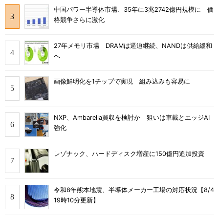
中国パワー半導体市場、35年に3兆2742億円規模に 価
格競争さらに激化
27年メモリ市場 DRAMは逼迫継続、NANDは供給緩和
へ
画像鮮明化を1チップで実現 組み込みも容易に
NXP、Ambarella買収を検討か 狙いは車載とエッジAI
強化
レゾナック、ハードディスク増産に150億円追加投資
令和8年熊本地震、半導体メーカー工場の対応状況【8/4
19時10分更新】