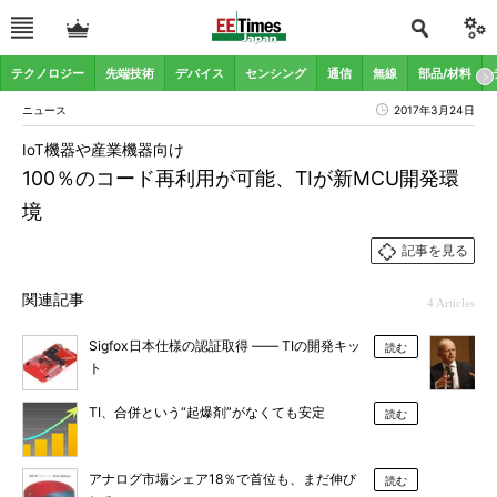
テクノロジー
先端技術
デバイス
センシング
通信
無線
部品/材料
ニュース
2017年3月24日
IoT機器や産業機器向け
100％のコード再利用が可能、TIが新MCU開発環
境
記事を見る
関連記事
4 Articles
Sigfox日本仕様の認証取得 ―― TIの開発キッ
読む
ト
TI、合併という“起爆剤”がなくても安定
読む
アナログ市場シェア18％で首位も、まだ伸び
読む