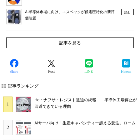
AI半導体市場に向け、エスペックが低電圧特化の新評
読む
価装置
記事を見る
Share
Post
LINE
Hatena
記事ランキング
He・ナフサ・レジスト逼迫の続報――半導体工場停止が
回避できている理由
AIサーバ向け「生産キャパシティー超える受注」ローム