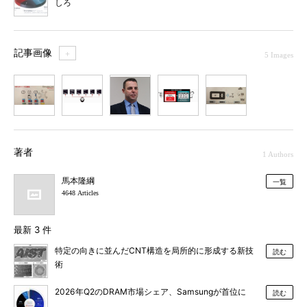
しろ
記事画像
＋
5 Images
1
2
3
4
5
著者
1 Authors
馬本隆綱
一覧
4648 Articles
最新 3 件
特定の向きに並んだCNT構造を局所的に形成する新技
読む
術
2026年Q2のDRAM市場シェア、Samsungが首位に
読む