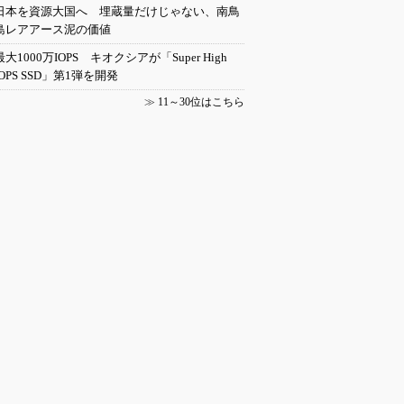
日本を資源大国へ 埋蔵量だけじゃない、南鳥
島レアアース泥の価値
最大1000万IOPS キオクシアが「Super High
IOPS SSD」第1弾を開発
≫
11～30位はこちら