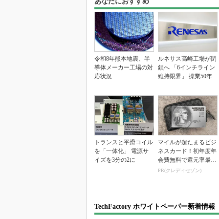
あなたにおすすめ
令和8年熊本地震、半
ルネサス高崎工場が閉
導体メーカー工場の対
鎖へ 「6インチライン
応状況
維持限界」 操業50年
トランスと平滑コイル
マイルが超たまるビジ
を「一体化」 電源サ
ネスカード！初年度年
イズを3分の2に
会費無料で還元率最大
1.125%
PR(クレディセゾン)
TechFactory ホワイトペーパー新着情報