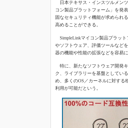
日本テキサス・インスツルメンツ（日本T
光伝送技
コン製品プラットフォーム」を発
“異端児
改革、執
固なセキュリティ機能が求められる
イノベー
高めることができる。
JASA発
SimpleLinkマイコン製品プラ
IHSア
やソフトウェア、評価ツールなど
「英語に
器の機能や性能の拡張などを容易
ための新
特に、新たなソフトウェア開発キ
ク、ライブラリーを基盤としている。
め、多くのOS／カーネルに対する
利用が可能だという。