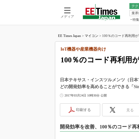
テク
業界
電池／エネル
ア
メディア
特
メ
福田昭の
LS
EE Times Japan
>
マイコン
>
100％のコード再利用が可
福田昭の
マ
湯之上隆
IoT機器や産業機器向け
FP
大山聡の
100％のコード再利用
大原雄介
ック
リタイア
日本テキサス・インスツルメンツ（日本T
学漂流記
どの開発効率を高めることができる「Sim
世界を「
2017年03月24日 10時30分 公開
踊るバズワ
Buzzwo
印刷する
見る
この10
で起こる
開発効率を改善、100％のコード再
製品分解