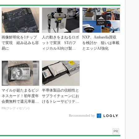
画像鮮明化を1チップ
人の動きをまねるロボ
NXP、Ambarella買収
で実現 組み込みも容
ットで実演 STのフ
を検討か 狙いは車載
易に
ィジカルAI向け製品
とエッジAI強化
群
マイルが超たまるビジ
半導体製品の信頼性と
ネスカード！初年度年
サプライチェーンにお
会費無料で還元率最大
けるトレーサビリティ
1.125%
の重要性（後編）
PR(クレディセゾン)
Recommended by
PR