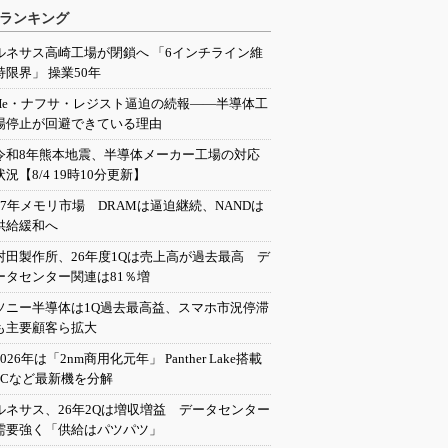
ランキング
ルネサス高崎工場が閉鎖へ 「6インチライン維
持限界」 操業50年
He・ナフサ・レジスト逼迫の続報――半導体工
場停止が回避できている理由
令和8年熊本地震、半導体メーカー工場の対応
状況【8/4 19時10分更新】
27年メモリ市場 DRAMは逼迫継続、NANDは
供給緩和へ
村田製作所、26年度1Qは売上高が過去最高 デ
ータセンター関連は81％増
ソニー半導体は1Q過去最高益、スマホ市況停滞
も主要顧客ら拡大
2026年は「2nm商用化元年」 Panther Lake搭載
PCなど最新機を分解
ルネサス、26年2Qは増収増益 データセンター
需要強く「供給はパツパツ」