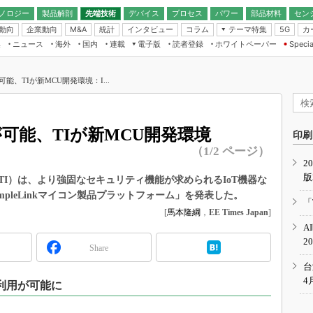
ノロジー
製品解剖
先端技術
デバイス
プロセス
パワー
部品材料
セン
動向
企業動向
統計
インタビュー
コラム
テーマ特集
カ
M&A
5G
ギー
ナログ
無線
集
ニュース
海外
国内
連載
電子版
読者登録
ホワイトペーパー
Specia
フィジカルAI
IoT・エッジコ
モリ
EXPO
Microchip情報
ストレージ通信
EE Times Japan×EDN Japan統合電
エッジAI
子版
I
SEMICON Japan
能、TIが新MCU開発環境：I...
デバイス通信
パワーエレクトロニクス
電子ブックレット
イコン
CEATEC
のナノフォーカス
半導体後工程
GA
EdgeTech＋
業界スコープ
が可能、TIが新MCU開発環境
読者調査（EE Times Research）
印刷
TECHNO-FRONT
のエレ・組み込みプレイバ
（1/2 ページ）
カーボンニュートラル
2
人とくるま展
版
IoT
直前エンジニアの社会人大
I）は、より強固なセキュリティ機能が求められるIoT機器な
pleLinkマイコン製品プラットフォーム」を発表した。
電源設計（EDN Japan）
「
数字」で回してみよう
[
馬本隆綱
，
EE Times Japan
]
エレクトロニクス入門（EDN
A
Japan）
ード ～Behind the
2
rd
Share
年で起こったこと、次の10年
台
こと
4
利用が可能に
で探るアジアの新トレンド