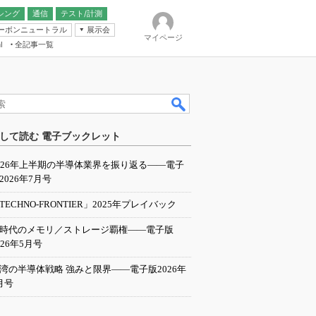
シング
通信
テスト/計測
ーボンニュートラル
展示会
マイページ
全記事一覧
l
ンピューティング
して読む 電子ブックレット
IER
026年上半期の半導体業界を振り返る――電子
2026年7月号
TECHNO-FRONTIER」2025年プレイバック
I時代のメモリ／ストレージ覇権――電子版
026年5月号
湾の半導体戦略 強みと限界――電子版2026年
月号