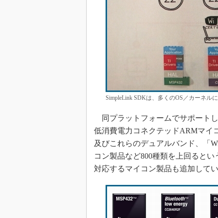
SimpleLink SDKは、多くのOS／カ
同プラットフォームでサポートして
低消費電力コネクテッドARMマイコンの他、「
及びこれらのデュアルバンド、「Wi
コン製品など800種類を上回るという。今
対応するマイコン製品も追加して