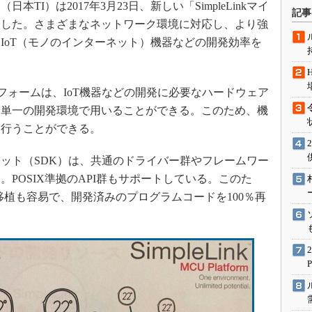
I）は2017年3月23日、新しい「SimpleLinkマイ
術を知る
記事
表した。さまざまなネットワーク環境に対応し、より強
エンジニア”が仕掛けた社内
念の180日
IoT（モノのインターネット）機器などの開発効率を
ションは日本を救うのか
IoT通信
ットフォームは、IoT機器などの開発に必要なハードウェア
ナリスト「未来展望」
を単一の開発環境で用いることができる。このため、機
愛されないエンジニア」の
に行うことができる。
行動論
ット（SDK）は、共通のドライバー群やフレームワー
POSIX準拠のAPI群もサポートしている。このた
移植も容易で、開発済みのプログラムコードを100％再