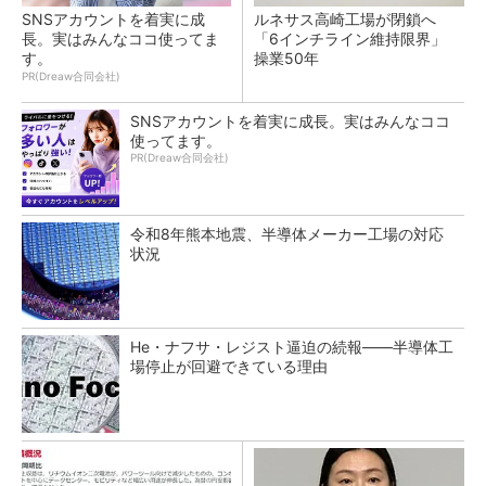
SNSアカウントを着実に成
ルネサス高崎工場が閉鎖へ
長。実はみんなココ使ってま
「6インチライン維持限界」
す。
操業50年
PR(Dreaw合同会社)
SNSアカウントを着実に成長。実はみんなココ
使ってます。
PR(Dreaw合同会社)
令和8年熊本地震、半導体メーカー工場の対応
状況
He・ナフサ・レジスト逼迫の続報――半導体工
場停止が回避できている理由