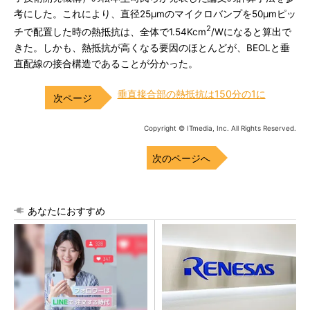
考にした。これにより、直径25μmのマイクロバンプを50μmピッ
2
チで配置した時の熱抵抗は、全体で1.54Kcm
/Wになると算出で
きた。しかも、熱抵抗が高くなる要因のほとんどが、BEOLと垂
直配線の接合構造であることが分かった。
垂直接合部の熱抵抗は150分の1に
Copyright © ITmedia, Inc. All Rights Reserved.
次のページへ
あなたにおすすめ