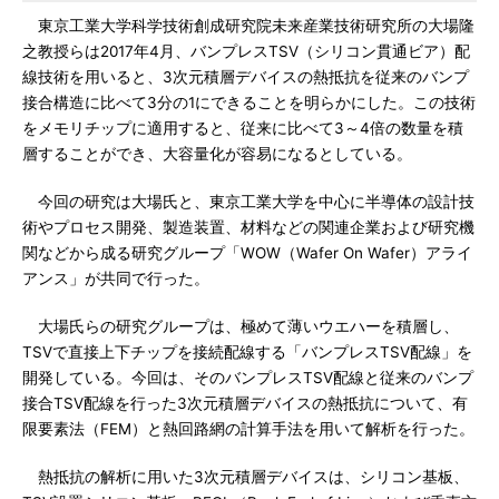
東京工業大学科学技術創成研究院未来産業技術研究所の大場隆
之教授らは2017年4月、バンプレスTSV（シリコン貫通ビア）配
線技術を用いると、3次元積層デバイスの熱抵抗を従来のバンプ
接合構造に比べて3分の1にできることを明らかにした。この技術
をメモリチップに適用すると、従来に比べて3～4倍の数量を積
層することができ、大容量化が容易になるとしている。
今回の研究は大場氏と、東京工業大学を中心に半導体の設計技
術やプロセス開発、製造装置、材料などの関連企業および研究機
関などから成る研究グループ「WOW（Wafer On Wafer）アライ
アンス」が共同で行った。
大場氏らの研究グループは、極めて薄いウエハーを積層し、
TSVで直接上下チップを接続配線する「バンプレスTSV配線」を
開発している。今回は、そのバンプレスTSV配線と従来のバンプ
接合TSV配線を行った3次元積層デバイスの熱抵抗について、有
限要素法（FEM）と熱回路網の計算手法を用いて解析を行った。
熱抵抗の解析に用いた3次元積層デバイスは、シリコン基板、